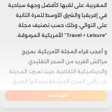
المغربية، على لقبها كأفضل وجهة سياحية
في إفريقيا والشرق الأوسط للمرة الثانية
على التوالي، وذلك حسب تصنيف مجلة
“Travel + Leisure” الأمريكية المرموقة.
و أعجب قراء المجلة الأمريكية، بمزيج
مراكش الفريد من السحر التقليدي
والديناميكية الثقافية، حيث تميزت المدينة
عن باقي المدن المرشحة بجمالها العريق
وحيويتها المميزة.
اظهر المزيد
وصفت المجلة مراكش بـ “لؤلؤة مخفية”