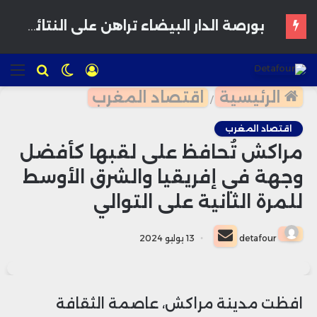
تسجيل
الوضع
للبحث
الق
الدخول
المظلم
الرئيسية
اقتصاد المغرب
/
اقتصاد المغرب
مراكش تُحافظ على لقبها كأفضل
وجهة في إفريقيا والشرق الأوسط
للمرة الثانية على التوالي
أرسل
detafour
13 يوليو 2024
بريدا
إلكترونيا
افظت مدينة مراكش، عاصمة الثقافة