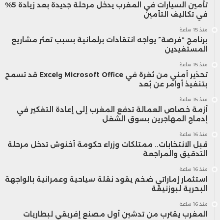
تأمين السيارات في المغرب يدخل مرحلة جديدة بعد زيادة 5%
في تكاليف التأمين
منذ 15 ساعة
برنامج “فرصة” يواجه انتقادات برلمانية بسبب تعثر مشاريع
المستفيدين
منذ 15 ساعة
تحذير أمني من ثغرة في Microsoft Office وExcel قد تسمح
بتنفيذ أوامر عن بُعد
منذ 15 ساعة
أزمة خصاص العمالة تدفع المغرب إلى إعادة التفكير في
إدماج المهاجرين بسوق الشغل
منذ 16 ساعة
قبل الانتخابات.. ممتلكات وزراء حكومة أخنوش تدخل مرحلة
التدقيق والمراجعة
منذ 16 ساعة
استثمار إماراتي ضخم يقود نقلة سياحية وعمرانية بالواجهة
البحرية لبوزنيقة
منذ 16 ساعة
المغرب يقترب من تدشين أول مصنع إفريقي لبطاريات