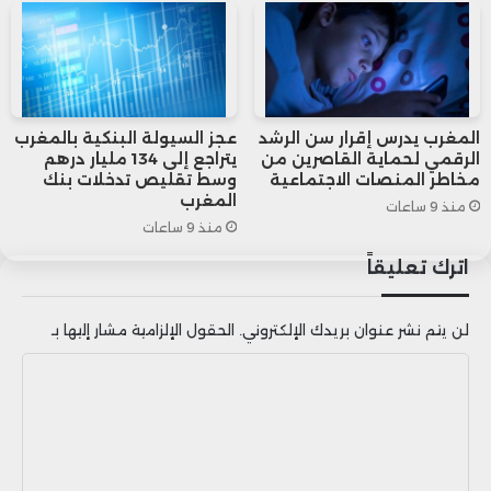
بجمالها الساحلي وأجوائها البوهيمية
وثقافتها المتنوعة.
و شارك في نسخة 2024 من “جوائز الأفضل
المغرب يدرس إقرار سن الرشد
عجز السيولة البنكية بالمغرب
في العالم” أكثر من 186 ألف قارئ، مما يؤكد
الرقمي لحماية القاصرين من
يتراجع إلى 134 مليار درهم
مخاطر المنصات الاجتماعية
وسط تقليص تدخلات بنك
على الأهمية المتزايدة للمغرب كوجهة
المغرب
منذ 9 ساعات
منذ 9 ساعات
سياحية رائدة في إفريقيا والشرق الأوسط.
اترك تعليقاً
لا يقتصر هذا التصنيف على تقييم المواقع
لن يتم نشر عنوان بريدك الإلكتروني.
الحقول الإلزامية مشار إليها بـ
والمعالم السياحية فحسب، بل يشمل أيضًا
ا
تقييم حسن الضيافة، وفن الطهي، والقيمة
ل
ت
مقابل المال للوجهات التي تم تقييمها.
ع