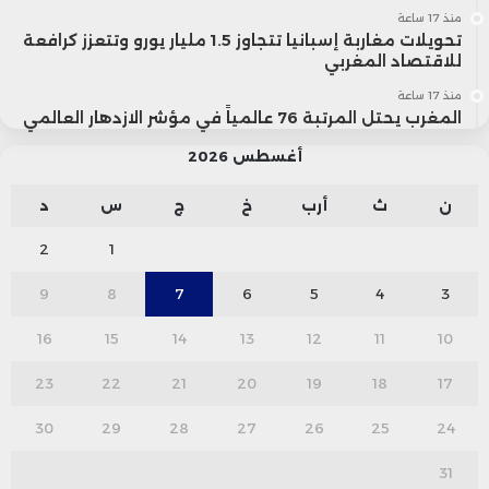
منذ 17 ساعة
تحويلات مغاربة إسبانيا تتجاوز 1.5 مليار يورو وتتعزز كرافعة
للاقتصاد المغربي
منذ 17 ساعة
المغرب يحتل المرتبة 76 عالمياً في مؤشر الازدهار العالمي
أغسطس 2026
ن
ث
أرب
خ
ج
س
د
2
1
9
8
7
6
5
4
3
16
15
14
13
12
11
10
23
22
21
20
19
18
17
30
29
28
27
26
25
24
31