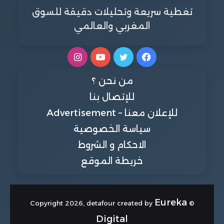
تغطية سريعة وتحليلات دقيقة للسوق
المغربي والعالمي
فيسبوك
تويتر
يوتيوب
انستقرام
من نحن ؟
للإتصال بنا
للإعلان معنا – Advertisement
سياسة الخصوصية
الاحكام و الشروط
خريطة الموقع
Eureka
© Copyright 2026, detafour created by
Digital