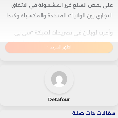
على بعض السلع غير المشمولة في الاتفاق
التجاري بين الولايات المتحدة والمكسيك وكندا.
وأعرب لوبلان في تصريحات لشبكة “سي بي
إس نيوز” عن تفاؤله نتيجة المحادثات الأخيرة
اظهر المزيد
التي جرت مع المسؤولين الأمريكيين، مشيرًا
إلى وجود أمل حقيقي في التوصل إلى اتفاق
لخفض هذه الرسوم الجمركية.
وأوضح الوزير الكندي أن المباحثات مع وزير
Detafour
التجارة الأمريكي هوارد لوتنيك والممثل
مقالات ذات صلة
التجاري جيميسون جرير كانت مشجعة، لكنه