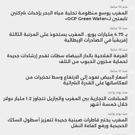
منذ 16 ساعة
المغرب يوسع منظومة تحلية مياه البحر بإحداث شركتين
تابعتين لـ«OCP Green Water»
منذ 16 ساعة
بـ 4.75 مليارات يورو.. المغرب يستحوذ على المرتبة الثالثة
إفريقياً في الصادرات الإيطالية
منذ 18 ساعة
الغرفة الفلاحية بالدار البيضاء سطات تقدم إرشادات جديدة
لحماية مخزون الحبوب من التلف
منذ 21 ساعة
أسعار البيض تعود إلى الارتفاع وسط تحذيرات من
انعكاساتها على القدرة الشرائية
منذ يوم واحد
المبادلات التجارية بين المغرب والبرازيل تتجاوز 1.2 مليار دولار
خلال خمسة أشهر
منذ يوم واحد
المغرب يختبر قاطرات صينية جديدة لتعزيز أسطول السكك
الحديدية ورفع كفاءة النقل