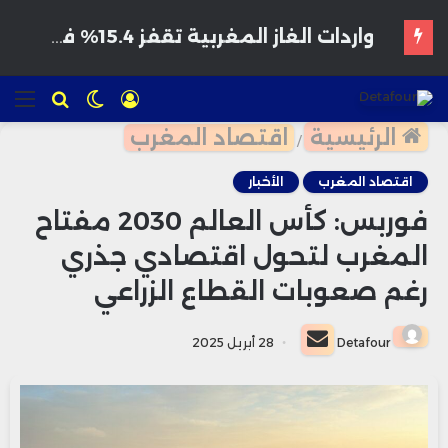
هواتف مخترقة تغزو الأسواق المغربية بأسعار مغرية وتحذيرات من برمجيات تجسس
تسجيل
الوضع
للبحث
الق
الدخول
المظلم
الرئيسية
اقتصاد المغرب
/
اقتصاد المغرب
الأخبار
فوربس: كأس العالم 2030 مفتاح
المغرب لتحول اقتصادي جذري
رغم صعوبات القطاع الزراعي
أرسل
Detafour
28 أبريل 2025
بريدا
إلكترونيا