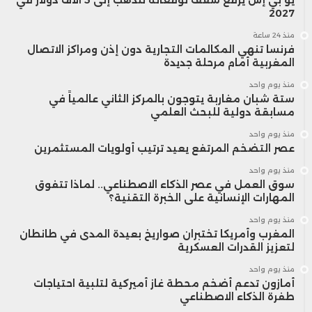
2027
تشمل توسيع شبكة السكك الحديدية، تطوير
منذ 24 ساعة
فرنسا تنهي المكالمات التجارية دون إذن ومراكز الاتصال
المطارات، وتحسين شبكة الطرق السريعة
المغربية أمام مرحلة جديدة
لتسهيل التنقل بين المدن. كما قام بتجديد
منذ يوم واحد
ستة شبان مغاربة يتوجون بالمركز الثاني عالمياً في
وبناء ملاعب رياضية وفقًا للمعايير الدولية
مسابقة دولية للبحث العلمي
استعدادًا لاستضافة هذه البطولة العالمية.
منذ يوم واحد
عصر التضخم المرتفع يعيد ترتيب أولويات المستثمرين
منذ يوم واحد
من خلال هذه التحولات الاستراتيجية، يطمح
سوق العمل في عصر الذكاء الاصطناعي.. لماذا تتفوق
المهارات الإنسانية على الخبرة التقنية؟
المغرب إلى تحقيق نقلة نوعية في اقتصاده،
منذ يوم واحد
المغرب وأمريكا تختبران صواريخ بعيدة المدى في طانطان
مستفيدًا من موقعه الجغرافي والإمكانات
لتعزيز القدرات العسكرية
الاقتصادية المتاحة.
منذ يوم واحد
أمازون تدعم أضخم محطة غاز أميركية لتلبية احتياجات
طفرة الذكاء الاصطناعي