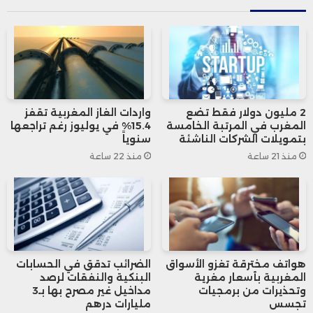
وتوقع التقرير أن تؤدي استضافة كأس العالم
2030 إلى “تحول جذري” في الاقتصاد المغربي،
مما سيساهم في تعزيز نمو الناتج المحلي
الإجمالي.
2 مليون دولار فقط تضع
واردات الغاز المغربية تقفز
المغرب في المرتبة الخامسة
15.4% في يوليوز رغم تراجعها
وفي هذا السياق، أشار الخبير الاقتصادي رشيد
بتمويلات الشركات الناشئة
سنوياً
منذ 21 ساعة
منذ 22 ساعة
ساري إلى أنه من المتوقع أن يصل الناتج
المحلي الإجمالي للمغرب إلى 200 مليار دولار
بحلول عام 2029، مقارنة بحوالي 145 مليار
دولار في الوقت الحالي، استنادًا إلى توقعات
هواتف مخترقة تغزو الأسواق
الضرائب تدقق في الحسابات
صندوق النقد الدولي.
المغربية بأسعار مغرية
البنكية والنفقات لرصد
وتحذيرات من برمجيات
مداخيل غير مصرح بها بـ3
تجسس
مليارات درهم