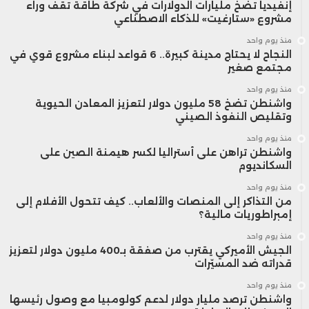
إنفيديا تضخ مليارات الدولارات في شركة طاقة تقف وراء
مشروع «ستارغيت» للذكاء الاصطناعي
منذ يوم واحد
النجاح لا يحتاج مدينة كبيرة.. 6 قواعد لبناء مشروع قوي في
مجتمع صغير
منذ يوم واحد
واشنطن تضخ 58 مليون دولار لتعزيز المعادن الحيوية
وتقليص النفوذ الصيني
منذ يوم واحد
واشنطن تراهن على أستراليا لكسر هيمنة الصين على
السكانديوم
منذ يوم واحد
من التذاكر إلى المنصات والألعاب.. كيف تتحول الأفلام إلى
إمبراطوريات مالية؟
منذ يوم واحد
الجيش الأميركي يقترب من صفقة بـ400 مليون دولار لتعزيز
قدراته ضد المسيّرات
منذ يوم واحد
واشنطن ترصد مليار دولار لدعم كولومبيا مع وصول رئيسها