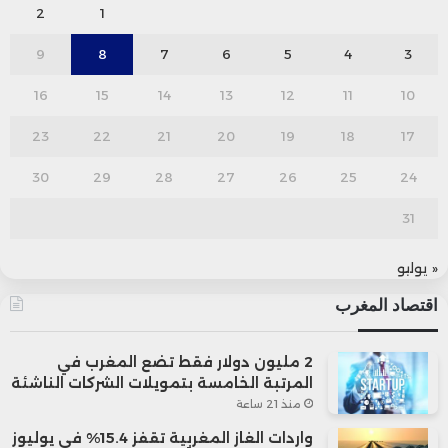
2
1
9
8
7
6
5
4
3
16
15
14
13
12
11
10
23
22
21
20
19
18
17
30
29
28
27
26
25
24
31
« يوليو
اقتصاد المغرب
2 مليون دولار فقط تضع المغرب في
المرتبة الخامسة بتمويلات الشركات الناشئة
منذ 21 ساعة
واردات الغاز المغربية تقفز 15.4% في يوليوز