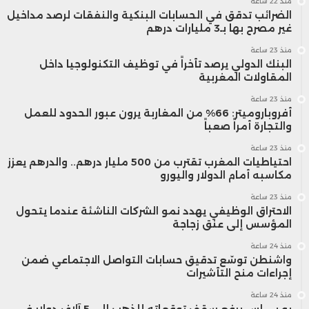
منذ 22 ساعة
من جهتها، اعتبرت سمر الباجوري، أستاذة
الضرائب تدقق في الحسابات البنكية والنفقات لرصد مداخيل
غير مصرح بها بـ3 مليارات درهم
الاقتصاد بجامعة القاهرة، أن استضافة كأس
منذ 23 ساعة
البنك الدولي يرصد تأخراً في توظيف التكنولوجيا داخل
العالم تمثل فرصة فريدة لتعويض خسائر
المقاولات المغربية
قطاع الزراعة وتسريع النمو الاقتصادي،
منذ 23 ساعة
أفروباروميتر: 66% من المغاربة يرون عبور الحدود للعمل
مشددة على أهمية تعزيز قطاعي الزراعة
والتجارة أمراً صعباً
والصناعة لتحقيق نمو اقتصادي مستدام على
منذ 23 ساعة
احتياطيات المغرب تقترب من 500 مليار درهم.. والدرهم يعزز
مكاسبه أمام الدولار واليورو
المدى الطويل. وأوضحت أن التحدي الكبير في
منذ 23 ساعة
المغرب ما زال يتمثل في التخفيف من آثار
الاحتراق الوظيفي يهدد نمو الشركات الناشئة عندما يتحول
المؤسس إلى عنق زجاجة
الجفاف على القطاع الزراعي.
منذ 24 ساعة
واشنطن توسّع تدقيق حسابات التواصل الاجتماعي ضمن
إجراءات منح التأشيرات
لتحقيق النجاح في هذا السياق، شرع المغرب
منذ 24 ساعة
في تنفيذ مشروعات بنية تحتية ضخمة،
يو بي إس يرفع سقف توقعاته للذهب إلى 5 آلاف دولار في