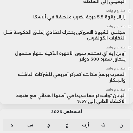
اليميني إلى السلطة
منذ يوم واحد
زلزال بقوة 5.5 درجة يضرب منطقة في ألاسكا
منذ يوم واحد
مجلس الشيوخ الأميركي يتحرك لتفادي إغلاق الحكومة قبل
انتخابات الكونغرس
منذ يوم واحد
أوبن إيه آي تقتحم سوق الأجهزة الذكية بجهاز محمول
يتجاوز سعره 300 دولار
منذ يوم واحد
المغرب يرسخ مكانته كمركز أفريقي للشركات الناشئة
والابتكار
منذ يوم واحد
اليابان تواجه تراجعاً جديداً في أمنها الغذائي مع هبوط
الاكتفاء الذاتي إلى 37%
أغسطس 2026
ن
ث
أرب
خ
ج
س
د