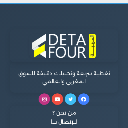
تغطية سريعة وتحليلات دقيقة للسوق
المغربي والعالمي
فيسبوك
تويتر
يوتيوب
انستقرام
من نحن ؟
للإتصال بنا