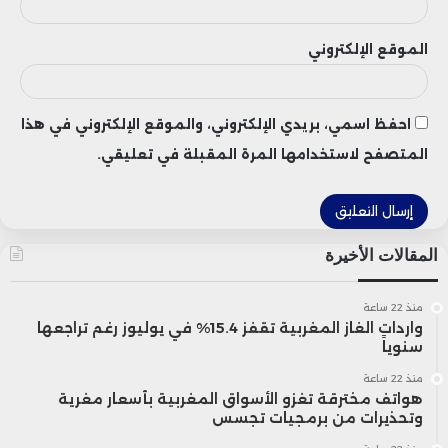
السياحة والخدمات، ويُتوقع أن تساهم البطولة
الموقع الإلكتروني
في جذب استثمارات أجنبية، مما يبرز إمكانات
المغرب الاقتصادية ويعزز موقعه الاستراتيجي
احفظ اسمي، بريدي الإلكتروني، والموقع الإلكتروني في هذا
كبوابة للأسواق الإفريقية.
المتصفح لاستخدامها المرة المقبلة في تعليقي.
ورغم الفرص الكبيرة التي ستتيحها البطولة،
حذر ساري من ضرورة التخطيط السليم واتخاذ
المقالات الأخيرة
استراتيجيات واضحة لضمان نجاح هذا الحدث
منذ 22 ساعة
على المدى الطويل. وأكد على أن تطوير رؤية
واردات الغاز المغربية تقفز 15.4% في يوليوز رغم تراجعها
سنوياً
استراتيجية ضرورية لتحويل المغرب إلى قوة
منذ 22 ساعة
هواتف مخترقة تغزو الأسواق المغربية بأسعار مغرية
اقتصادية رائدة.
وتحذيرات من برمجيات تجسس