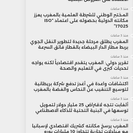
منذ 3 ساعات
المختبر الوطني للشرطة العلمية بالمغرب يعزز
مكانته الدولية بحصوله على اعتماد “ISO
17025”
منذ 3 ساعات
المغرب يطلق مرحلة جديدة لتطوير النقل الجوي
بربط مطار الدار البيضاء بالقطار فائق السرعة
منذ 3 ساعات
تقرير دولي: المغرب يتقدم اقتصادياً لكنه يواجه
تحديات كبرى في التعليم والصحة
منذ 3 ساعات
اكتشافات واعدة في أغدز تدفع شركة بريطانية
لتوسيع التنقيب عن النحاس والفضة بالمغرب
منذ 3 ساعات
ألفابت تتجه لاقتراض 25 مليار دولار لتمويل
توسعها في البنية التحتية للذكاء الاصطناعي
منذ 3 ساعات
المغرب يرسخ مكانته كشريك اقتصادي لإسبانيا
مع مبادلات تجارية تتجاوز 10 مليارات يورو