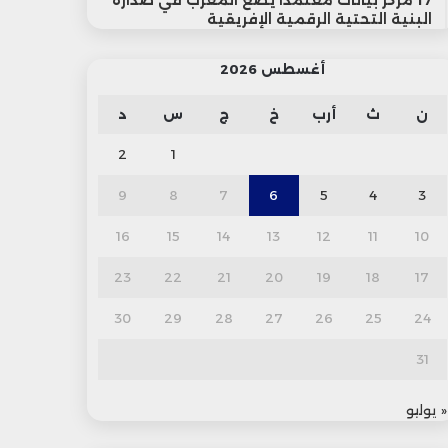
17 مركز بيانات معتمداً يضع المغرب في صدارة
البنية التحتية الرقمية الإفريقية
أغسطس 2026
ن
ث
أرب
خ
ج
س
د
2
1
9
8
7
6
5
4
3
16
15
14
13
12
11
10
23
22
21
20
19
18
17
30
29
28
27
26
25
24
31
« يوليو