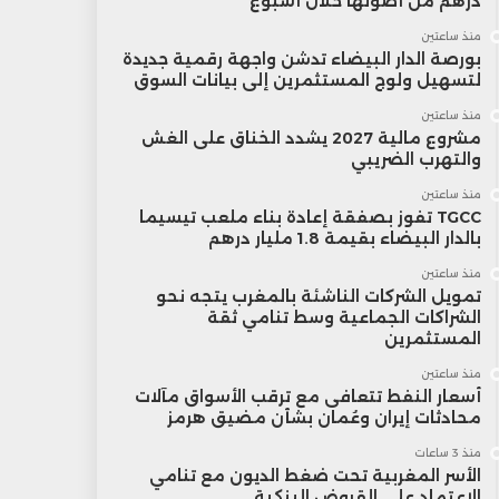
درهم من أصولها خلال أسبوع
منذ ساعتين
بورصة الدار البيضاء تدشن واجهة رقمية جديدة
لتسهيل ولوج المستثمرين إلى بيانات السوق
منذ ساعتين
مشروع مالية 2027 يشدد الخناق على الغش
والتهرب الضريبي
منذ ساعتين
TGCC تفوز بصفقة إعادة بناء ملعب تيسيما
بالدار البيضاء بقيمة 1.8 مليار درهم
منذ ساعتين
تمويل الشركات الناشئة بالمغرب يتجه نحو
الشراكات الجماعية وسط تنامي ثقة
المستثمرين
منذ ساعتين
أسعار النفط تتعافى مع ترقب الأسواق مآلات
محادثات إيران وعُمان بشأن مضيق هرمز
منذ 3 ساعات
الأسر المغربية تحت ضغط الديون مع تنامي
الاعتماد على القروض البنكية