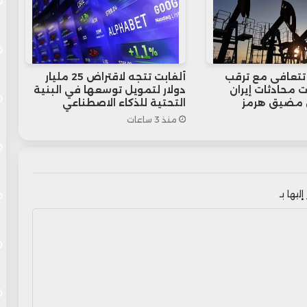
 تتعافى مع ترقب
ألفابت تتجه لاقتراض 25 مليار
ت محادثات إيران
دولار لتمويل توسعها في البنية
 مضيق هرمز
التحتية للذكاء الاصطناعي
منذ 3 ساعات
ليها بـ