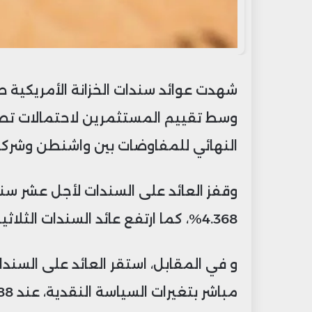
شهدت عوائد سندات الخزانة الأمريكية طوي
وسط تقييم المستثمرين لاحتمالات تصعيد
النهائي للمفاوضات بين واشنطن وشركائه
4.368%، كما ارتفع عائد السندات الثلاثينية بأربعة نقاط أساس مسجلاً 4.896%.
و في المقابل، استقر العائد على السندا
مباشر بتغيرات السياسة النقدية، عند 3.88% .