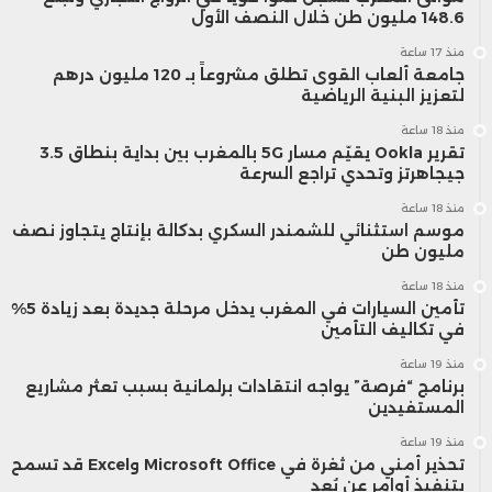
148.6 مليون طن خلال النصف الأول
منذ 17 ساعة
جامعة ألعاب القوى تطلق مشروعاً بـ 120 مليون درهم
لتعزيز البنية الرياضية
منذ 18 ساعة
تقرير Ookla يقيّم مسار 5G بالمغرب بين بداية بنطاق 3.5
جيجاهرتز وتحدي تراجع السرعة
منذ 18 ساعة
موسم استثنائي للشمندر السكري بدكالة بإنتاج يتجاوز نصف
مليون طن
منذ 18 ساعة
تأمين السيارات في المغرب يدخل مرحلة جديدة بعد زيادة 5%
في تكاليف التأمين
منذ 19 ساعة
برنامج “فرصة” يواجه انتقادات برلمانية بسبب تعثر مشاريع
المستفيدين
منذ 19 ساعة
تحذير أمني من ثغرة في Microsoft Office وExcel قد تسمح
بتنفيذ أوامر عن بُعد