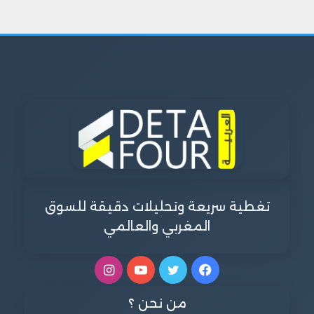
تغطية سريعة وتحليلات دقيقة للسوق
المغربي والعالمي
فيسبوك
تويتر
يوتيوب
انستقرام
من نحن ؟