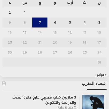
ن
ث
أرب
خ
ج
س
د
2
1
9
8
7
6
5
4
3
16
15
14
13
12
11
10
23
22
21
20
19
18
17
30
29
28
27
26
25
24
31
« يوليو
اقتصاد المغرب
3 ملايين شاب مغربي خارج دائرة العمل
والدراسة والتكوين
منذ 13 ساعة