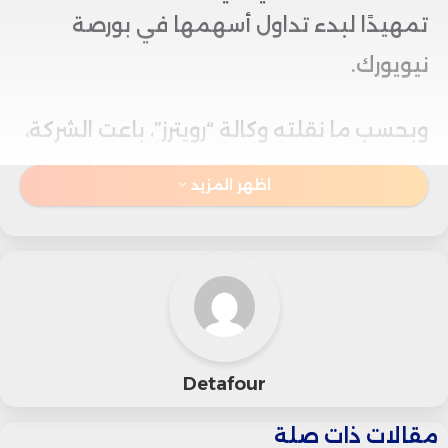
تمهيدًا لبدء تداول أسهمها في بورصة
نيويورك.
وبحسب ما نقلته وكالة “رويترز”، باعت الشركة،
التي تتخذ من مدينة ديربي في المملكة
اظهر المزيد
المتحدة مقرًا لها، نحو 27.9 مليون سهم
بسعر 33 دولارًا للسهم الواحد، متجاوزة بذلك
النطاق السعري الذي جرى تسويقه مسبقًا
بين 28 و32 دولارًا، في إشارة إلى طلب قوي
من المستثمرين على الاكتتاب. ومن
Detafour
المنتظر أن يتم إدراج السهم في السوق
مقالات ذات صلة