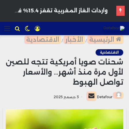
هواتف مخترقة تغزو الأسواق المغربية بأسعار مغرية وتحذيرات من برمجيات تجسس
تسجيل
الوضع
للبحث
الق
الدخول
المظلم
الرئيسية
الأخبار
الاقتصادية
/
/
الاقتصادية
شحنات صويا أمريكية تتجه للصين
لأول مرة منذ أشهر… والأسعار
تواصل الهبوط
أرسل
Detafour
3 ديسمبر 2025
بريدا
إلكترونيا