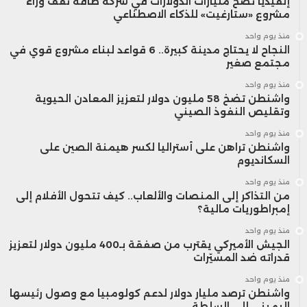
إنفيديا تضخ مليارات الدولارات في شركة طاقة تقف وراء
مشروع «ستارغيت» للذكاء الاصطناعي
منذ يوم واحد
النجاح لا يحتاج مدينة كبيرة.. 6 قواعد لبناء مشروع قوي في
مجتمع صغير
منذ يوم واحد
واشنطن تضخ 58 مليون دولار لتعزيز المعادن الحيوية
وتقليص النفوذ الصيني
منذ يوم واحد
واشنطن تراهن على أستراليا لكسر هيمنة الصين على
السكانديوم
منذ يوم واحد
من التذاكر إلى المنصات والألعاب.. كيف تتحول الأفلام إلى
إمبراطوريات مالية؟
منذ يوم واحد
الجيش الأميركي يقترب من صفقة بـ400 مليون دولار لتعزيز
قدراته ضد المسيّرات
منذ يوم واحد
واشنطن ترصد مليار دولار لدعم كولومبيا مع وصول رئيسها
اليميني إلى السلطة