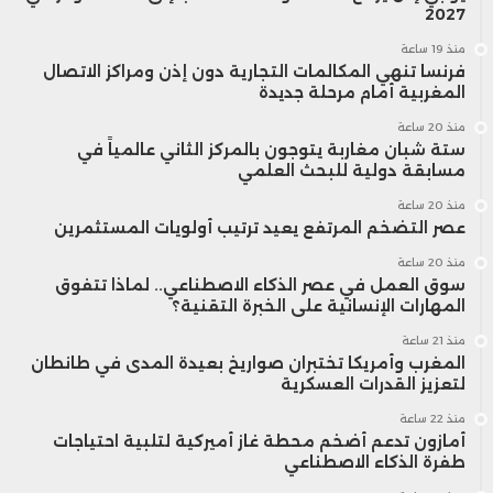
2027
الذرة:
انخفض عقد مارس بنسبة 1.5%
منذ 19 ساعة
فرنسا تنهي المكالمات التجارية دون إذن ومراكز الاتصال
مسجلاً
4.43 دولار للبوشل
.
المغربية أمام مرحلة جديدة
منذ 20 ساعة
القمح:
تراجع عقد مارس بنسبة 0.5%
ستة شبان مغاربة يتوجون بالمركز الثاني عالمياً في
مسابقة دولية للبحث العلمي
إلى
5.38 دولار للبوشل
.
منذ 20 ساعة
عصر التضخم المرتفع يعيد ترتيب أولويات المستثمرين
ورغم أن استئناف الشحنات يعكس بوادر انفراج
منذ 20 ساعة
سوق العمل في عصر الذكاء الاصطناعي.. لماذا تتفوق
تجاري بين واشنطن وبكين، إلا أن تأثيره على
المهارات الإنسانية على الخبرة التقنية؟
منذ 21 ساعة
الأسعار يبقى محدودًا في ظل الضبابية حول
المغرب وأمريكا تختبران صواريخ بعيدة المدى في طانطان
لتعزيز القدرات العسكرية
حجم الطلب الصيني والتحديات التي تواجه
منذ 22 ساعة
السوق العالمية للحبوب.
أمازون تدعم أضخم محطة غاز أميركية لتلبية احتياجات
طفرة الذكاء الاصطناعي