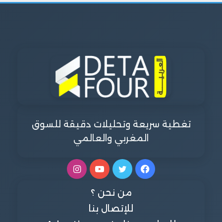
تغطية سريعة وتحليلات دقيقة للسوق
المغربي والعالمي
فيسبوك
تويتر
يوتيوب
انستقرام
من نحن ؟
للإتصال بنا