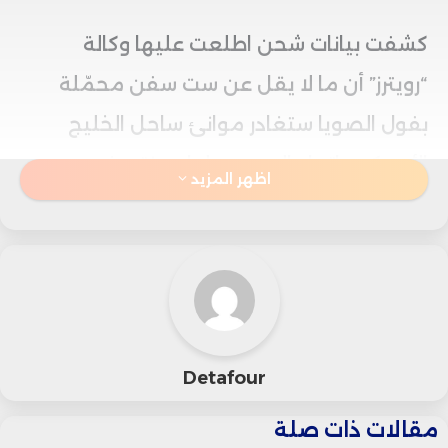
كشفت بيانات شحن اطلعت عليها وكالة
“رويترز” أن ما لا يقل عن ست سفن محمّلة
بفول الصويا ستغادر موانئ ساحل الخليج
الأميركي باتجاه الصين بحلول منتصف ديسمبر.
اظهر المزيد
كما غادرت سفينة سابعة خلال عطلة نهاية
الأسبوع الماضي، لتسجّل أول شحنة فعلية
للصين منذ مايو الماضي.
وتأتي هذه التحركات عقب اللقاء الذي جمع
Detafour
الرئيسين الأميركي دونالد ترامب والصيني شي
مقالات ذات صلة