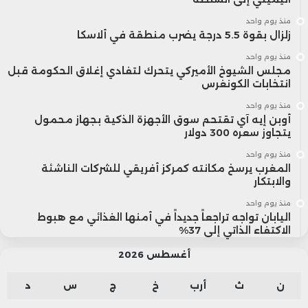
منذ يوم واحد
زلزال بقوة 5.5 درجة يضرب منطقة في ألاسكا
منذ يوم واحد
مجلس الشيوخ الأميركي يتحرك لتفادي إغلاق الحكومة قبل
انتخابات الكونغرس
منذ يوم واحد
أوبن إيه آي تقتحم سوق الأجهزة الذكية بجهاز محمول
يتجاوز سعره 300 دولار
منذ يوم واحد
المغرب يرسخ مكانته كمركز أفريقي للشركات الناشئة
والابتكار
منذ يوم واحد
اليابان تواجه تراجعاً جديداً في أمنها الغذائي مع هبوط
الاكتفاء الذاتي إلى 37%
أغسطس 2026
ن
ث
أرب
خ
ج
س
د