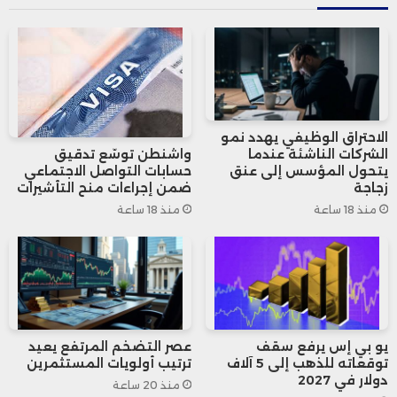
جين بينغ في كوريا الجنوبية أواخر أكتوبر،
والذي أعاد فتح باب الصفقات الزراعية بين
البلدين.
ويأمل السوق أن تكون هذه الشحنات بدايةً
الاحتراق الوظيفي يهدد نمو
الشركات الناشئة عندما
واشنطن توسّع تدقيق
لتدفّق أكبر، خاصة بعد تعهّد البيت الأبيض بأن
يتحول المؤسس إلى عنق
حسابات التواصل الاجتماعي
زجاجة
ضمن إجراءات منح التأشيرات
تشتري الصين 12 مليون طن متري من الصويا
منذ 18 ساعة
منذ 18 ساعة
قبل نهاية العام—وهو تعهد لم تؤكده بكين
رسميًا حتى الآن.
الشحنات الجديدة خففت قلق التجار الأميركيين
يو بي إس يرفع سقف
عصر التضخم المرتفع يعيد
توقعاته للذهب إلى 5 آلاف
ترتيب أولويات المستثمرين
بشأن احتمال إلغاء صفقات أعلنت عنها
دولار في 2027
منذ 20 ساعة