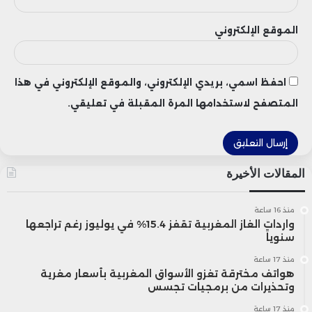
ملايين طن، بالنظر إلى وجود صفقات دون
الموقع الإلكتروني
حدود الإبلاغ أو لوجهات غير معلنة.
احفظ اسمي، بريدي الإلكتروني، والموقع الإلكتروني في هذا
على الرغم من هذه التطورات الإيجابية نسبيًا،
المتصفح لاستخدامها المرة المقبلة في تعليقي.
تراجعت عقود فول الصويا القياسية في
شيكاغو لليوم الثالث، وسط مخاوف من عدم
قدرة السوق على بلوغ هدف الـ12 مليون طن
المقالات الأخيرة
خلال الأسابيع القليلة المتبقية من العام.
منذ 16 ساعة
واردات الغاز المغربية تقفز 15.4% في يوليوز رغم تراجعها
سنوياً
وفي تفاصيل حركة السفن، كانت «توكوغاوا»
منذ 17 ساعة
هواتف مخترقة تغزو الأسواق المغربية بأسعار مغرية
قيد التحميل يوم الثلاثاء، بينما تستعد
وتحذيرات من برمجيات تجسس
«كاتاجالان بريف» للمغادرة خلال الأيام المقبلة،
منذ 17 ساعة