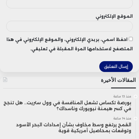
المجال. تبدأ عملية البحث بسؤال بسيط، ثم
الموقع الإلكتروني
يتلقى المستخدم بعض المعلومات
الأساسية، مع مجموعة مختارة من روابط
احفظ اسمي، بريدي الإلكتروني، والموقع الإلكتروني في هذا
المواقع الإلكترونية، بالإضافة إلى إمكانية
المتصفح لاستخدامها المرة المقبلة في تعليقي.
طرح سؤال لمتابعة البحث.
المقالات الأخيرة
منذ 13 ساعة
بورصة تكساس تشعل المنافسة في وول ستريت.. هل تنجح
في كسر هيمنة نيويورك وناسداك؟
منذ 14 ساعة
القمح يرتفع وسط مخاوف بشأن إمدادات البحر الأسود
وتوقعات بمحاصيل أمريكية قوية