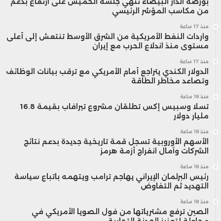
بورصة الدار البيضاء تنهي جلسة الخميس على ارتفاع بدعم
من مكاسب المؤشر الرئيسي
عادية تشبه التجربة المعتادة أكثر. كما ذكر
منذ 17 ساعة
موقع “ذا فيرج” أن الشركة ستضيف ميزة
واردات النفط الأمريكية من الشرق الأوسط تنتعش إلى أعلى
مستوى منذ اندلاع الحرب مع إيران
تسمى “الإجابات المرئية” (visual answers)،
منذ 17 ساعة
الدولار الكندي يتراجع أمام الأمريكي مع ترقب بيانات الوظائف
التي يُفترض أنها مشابهة لبحث صور غوغل
وتصاعد مخاطر الطاقة
ولكن بالذكاء الاصطناعي.
منذ 18 ساعة
تسلا وسبيس إكس تطلقان مشروع تيرافاب بقيمة 16.8
مليار دولار
قد يُدمج محرك البحث “سيرش جي بي تي”
منذ 18 ساعة
الأسهم الأوروبية تسجل قمة تاريخية جديدة بدعم نتائج
في المستقبل مع روبوت المحادثة “شات
الشركات وآمال انفراج أزمة هرمز
جي بي تي” الذي يحظى بشعبية كبيرة حاليا
منذ 18 ساعة
رئيس البرلمان الإيراني يهاجم ترامب ويتهمه باتباع سياسة
بين المستخدمين. وإلى جانب إمكانية البحث
التهديد ثم التفاوض
منذ 18 ساعة
الشامل على شبكة الإنترنت، سيستفيد محرك
الصين ترفع مشترياتها من فول الصويا الأمريكي في
محاولة لتعزيز الهدنة التجارية