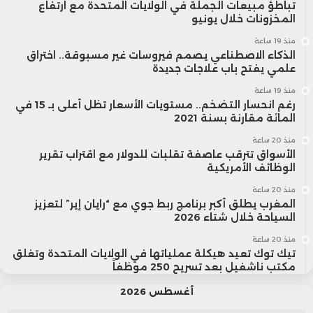
جي بي تي” للمرة الأولى في نوفمبر/تشرين
تباطؤ مبيعات الجملة في الولايات المتحدة مع ارتفاع
المخزونات خلال يونيو
الثاني 2022، رأى المستخدمون الأوائل في
منذ 19 ساعة
الذكاء الاصطناعي يصمم فيروسات غير مسبوقة.. اختراق
قدرة روبوت المحادثة على البحث عن
علمي يفتح باب علاجات جديدة
المعلومات من شبكة الإنترنت وتلخيصها
منذ 19 ساعة
رغم انحسار التضخم.. مستويات الأسعار تظل أعلى بـ 15 في
بديلا محتملا لعملية البحث التقليدية على
المائة مقارنة بسنة 2021
منذ 20 ساعة
الإنترنت.
الأسواق تترقب عاصفة تقلبات للدولار مع اقتراب تقرير
الوظائف الأمريكية
إلا أن أوجه القصور في النماذج اللغوية
منذ 20 ساعة
المغرب يطلق أكبر برنامج ربط جوي مع “رايان إير” لتعزيز
الكبيرة تضعف من كفاءة روبوتات المحادثة
السياحة خلال شتاء 2026
منذ 20 ساعة
في مجال البحث على الإنترنت. وأحد أوجه
تيك توك تعيد هيكلة عملياتها في الولايات المتحدة وتغلق
مكتب ناشفيل بعد تسريح 250 موظفاً
القلق والمخاوف الرئيسية من هذه الميزة
أغسطس 2026
الجديدة هي استمرار احتمالية “هلوسة”