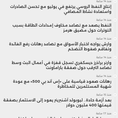
منذ 14 ساعة
في الأمثلة التي عرضتها الشركة، تتميز
إنتاج النفط الروسي يرتفع في يوليو مع تحسن الصادرات
واستعادة نشاط المصافي
واجهة الاستخدام بأنها بسيطة ولا تظهر
منذ 14 ساعة
بالضرورة فقرات مكتوبة بالذكاء الاصطناعي
النفط يصعد مع تصاعد مخاوف إمدادات الطاقة بسبب
التوترات حول مضيق هرمز
في كل عملية بحث، مما قد يساعد روبوت
منذ 14 ساعة
وارش يواجه اختبار الأسواق مع تصاعد رهانات رفع الفائدة
المحادثة على تجنب أخطاء ميزة غوغل
وتفاقم ضغوط التضخم
الأخيرة. تعتمد الخدمة على توجيه
منذ 14 ساعة
وارنر براذرز ديسكفري تسجل قفزة في أعمال البث وسط
المستخدم لها، ويمكنه أن يطلب إجابات
تصاعد الترقب حول صفقة باراماونت
منذ 14 ساعة
أطول وأكثر تفصيلا إن أراد ذلك.
رهانات صعود قياسية على «إس آند بي 500» مع عودة
شهية المستثمرين للمخاطرة
كما سيتمكن المستخدم من استعراض
منذ 15 ساعة
بعد أزمة حادة.. ليوبولد آشنبرينر يعود إلى الاستثمار بصفقة
الشريط الجانبي الذي يحتوي على روابط
قيمتها 400 مليون دولار
منذ 17 ساعة
مواقع إضافية، مما يتيح له تجربة بحث