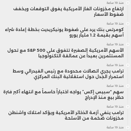
وذكرت الشركة أنها ستطرح الأداة أمام
منذ 19 ساعة
ارتفاع مخزونات الغاز الأمريكية يفوق التوقعات ويخفف
ضغوط الأسعار
مجموعة محدودة من المستخدمين لإبداء
منذ 19 ساعة
آرائهم وملاحظاتهم، ويمكنك تجربة حجز
كومرتس بنك يرد على ضغوط يونيكريديت بخطة إعادة شراء
أسهم بقيمة 1.2 مليار يورو
مقعد في تلك القائمة عبر الضغط على
منذ 19 ساعة
“الانضمام إلى قائمة الانتظار” في الصفحة
الأسهم الأمريكية الصغيرة تتفوق على S&P 500 مع تحول
المستثمرين بعيداً عن عمالقة التكنولوجيا
الرسمية
لهذه الخدمة الجديدة.
منذ 19 ساعة
ترامب يجري اتصالات محدودة مع رئيس الفيدرالي وسط
استمرار الجدل حول استقلالية البنك المركزي
منذ 19 ساعة
سهم “سبيس إكس” يواجه اختباراً حاسماً مع انتهاء أكبر فترة
حظر بيع منذ الإدراج
التغلب على الهلوسة
منذ 19 ساعة
ترامب ينفي أزمة الذخائر الأمريكية ويؤكد امتلاك واشنطن
مخزونات ضخمة من الأسلحة
بعد طرح أوبن إيه آي لروبوت المحادثة “شات
منذ 19 ساعة