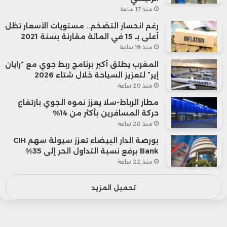
منذ 17 ساعة
الميزة الجديدة في بحث غوغل، وتصاعدت
رغم انحسار التضخم.. مستويات الأسعار تظل
الانتقادات بعد أن أظهر مستخدمو الميزة
أعلى بـ 15 في المائة مقارنة بسنة 2021
منذ 19 ساعة
نتائج غير منطقية أو غير دقيقة ضمن
المغرب يطلق أكبر برنامج ربط جوي مع “رايان
الإجابات التي يمنحها النموذج
إير” لتعزيز السياحة خلال شتاء 2026
منذ 20 ساعة
للمستخدمين. إذ شارك مستخدمو وسائل
مطار الرباط-سلا يعزز نموه الجوي بارتفاع
حركة المسافرين بأكثر من 14%
التواصل الاجتماعي مجموعة متنوعة من
منذ 20 ساعة
لقطات الشاشة تظهر ميزة الذكاء
بورصة الدار البيضاء تعزز سيولة سهم CIH
Bank برفع نسبة التداول الحر إلى 35%
الاصطناعي الجديدة وهي تقدم إجابات غير
منذ 22 ساعة
صحيحة ومثيرة للجدل.
تحميل المزيد
يرجع ذلك جزئيًا إلى أن النماذج المعقدة