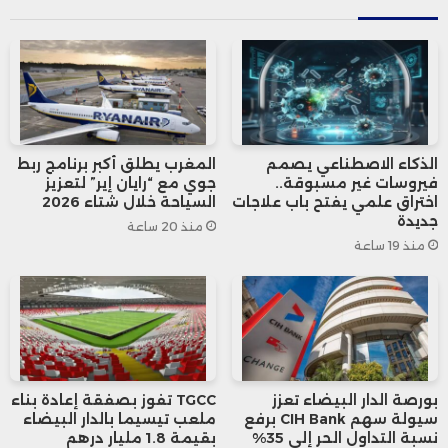
“تختبر خدمة سيرش جي بي تي، وهو نموذج
أولي مؤقت لميزات بحث جديدة تعتمد على
الذكاء الاصطناعي توفر إجابة سريعة وفي
الوقت المناسب مع مصادر موثوقة وواضحة
الذكاء الاصطناعي يصمم
المغرب يطلق أكبر برنامج ربط
فيروسات غير مسبوقة..
جوي مع “رايان إير” لتعزيز
وملائمة”.
اختراق علمي يفتح باب علاجات
السياحة خلال شتاء 2026
جديدة
منذ 20 ساعة
منذ 19 ساعة
سيرش جي بي تي
حصل روبوت المحادثة “شات جي بي تي”
على إمكانية البحث على الإنترنت في أواخر
بورصة الدار البيضاء تعزز
TGCC تفوز بصفقة إعادة بناء
العام الماضي، لكن يوجد فرق بين روبوت
سيولة سهم CIH Bank برفع
ملعب تيسيما بالدار البيضاء
نسبة التداول الحر إلى 35%
بقيمة 1.8 مليار درهم