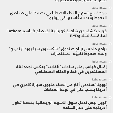
البحث الجديد من محتوى ومعلومات
منذ 18 ساعة
منصات النشر التي عقدت صفقات مع أوبن
موجة بيع أسهم الذكاء الاصطناعي تضغط على صناديق
التحوط وتبدد مكاسبها في يوليو
إيه آي تتيح لها الوصول إلى المحتوى الذي
منذ 18 ساعة
فورد تكشف عن شاحنة كهربائية اقتصادية باسم Fathom
تنشره.
لمنافسة تسلا وBYD
منذ 18 ساعة
وأكّدت كايلا وود، المتحدثة باسم أوبن إيه آي،
تراجع حاد في أرباح صندوق “بلاكستون سيكيورد ليندينج”
وسط ضغوط تقييم الاستثمارات
أن الشركة قد أتاحت إمكانية استخدام
منذ 18 ساعة
إقبال قياسي على سندات “ألفابت” يعكس تجدد ثقة
المحرك الجديد لبعض الشركاء والناشرين
المستثمرين في قطاع الذكاء الاصطناعي
الذين لم تذكُر أسماءَهم، كما حسّنت الشركة
منذ 19 ساعة
تويوتا تستدعي أكثر من نصف مليون سيارة كامري في
عدة جوانب من محرك البحث استنادًا إلى
أمريكا بسبب خلل في لوحة العدادات
منذ 19 ساعة
ملاحظاتهم.
كوين بيس تدخل سوق الأسهم البريطانية بخدمة تداول
أمريكية على مدار الساعة