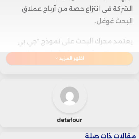
الشركة في انتزاع حصة من أرباح عملاق
البحث غوغل.
يعتمد محرك البحث على نموذج “جي بي
تي-4″، وذكرت أوبن إيه آي أن الخدمة الجديدة
اظهر المزيد
ستساعد المستخدمين على الوصول إلى ما
يبحثون عنه بطريقة أسرع وأسهل باستخدام
الذكاء الاصطناعي التوليدي، الذي يجمع
روابط مواقع الإنترنت ويجيب على استفسارات
المستخدمين بأسلوب المحادثات.
detafour
وذكرت الشركة في منشور على مدونتها أنها
مقالات ذات صلة