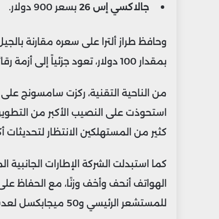
جالاكسي إس 26
بسعر 900 دولار.
وحافظ طراز ألترا على سعره مقارنة بالجيل 
بمقدار 100 دولار، تعود جزئياً إلى أزمة رقائق الذاكرة المستمرة.
من الناحية التقنية، ركزت سامسونج على 
استحوذت على النصيب الأكبر من التطوي
كثير من المستهلكين الانتظار لتحديثات أك
كما استبدلت الشركة الإطارات الجانبية ا
للمستشعر الرئيسي و50 ميجابكسل لعدسات التقريب، مع فتحة عدسة أوسع.