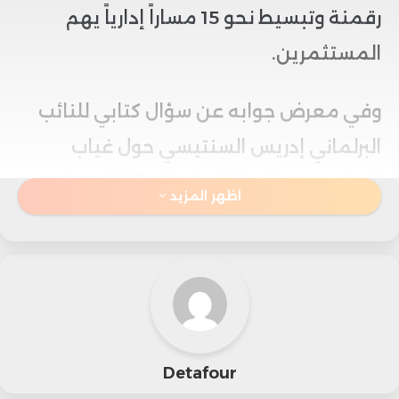
رقمنة وتبسيط نحو 15 مساراً إدارياً يهم
المستثمرين.
وفي معرض جوابه عن سؤال كتابي للنائب
البرلماني إدريس السنتيسي حول غياب
المغرب عن لائحة الدول ذات التنافسية
اظهر المزيد
الاقتصادية، أوضح زيدان أن المغرب يتمتع
بتصنيف جيد في تقييم البنك الدولي الجديد
المعنون بـ”Business Ready”، الذي يقيس
جاهزية مناخ الأعمال في خمسين دولة،
وذلك بفضل جودة الإطار القانوني وتوفير
Detafour
الخدمات العمومية الأساسية.