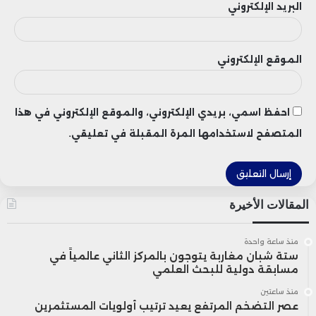
يهم المستثمرين، مما ساهم في تقليص
البريد الإلكتروني
عدد الوثائق المطلوبة بنسبة 45%. كما تم
تفعيل مبدأ اللاتمركز الإداري في 15 إجراءً
الموقع الإلكتروني
على المستوى المحلي، ما أسهم في تسريع
وتيرة اتخاذ القرارات الاستثمارية.
احفظ اسمي، بريدي الإلكتروني، والموقع الإلكتروني في هذا
المتصفح لاستخدامها المرة المقبلة في تعليقي.
ويؤكد هذا المسار الإصلاحي الطموح سعي
المغرب إلى ترسيخ موقعه كوجهة مفضلة
المقالات الأخيرة
للمستثمرين، عبر تسهيل الإجراءات وتحسين
الخدمات، بما يواكب المعايير العالمية
منذ ساعة واحدة
ستة شبان مغاربة يتوجون بالمركز الثاني عالمياً في
مسابقة دولية للبحث العلمي
ويخدم أهداف النمو والتنمية المستدامة.
منذ ساعتين
عصر التضخم المرتفع يعيد ترتيب أولويات المستثمرين