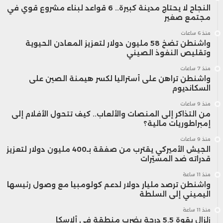
النجاح لا يحتاج مدينة كبيرة.. 6 قواعد لبناء مشروع قوي في
مجتمع صغير
منذ 6 ساعات
واشنطن تضخ 58 مليون دولار لتعزيز المعادن الحيوية
وتقليص النفوذ الصيني
منذ 7 ساعات
واشنطن تراهن على أستراليا لكسر هيمنة الصين على
السكانديوم
منذ 9 ساعات
من التذاكر إلى المنصات والألعاب.. كيف تتحول الأفلام إلى
إمبراطوريات مالية؟
منذ 9 ساعات
الجيش الأميركي يقترب من صفقة بـ400 مليون دولار لتعزيز
قدراته ضد المسيّرات
منذ 11 ساعة
واشنطن ترصد مليار دولار لدعم كولومبيا مع وصول رئيسها
اليميني إلى السلطة
منذ 11 ساعة
زلزال بقوة 5.5 درجة يضرب منطقة في ألاسكا