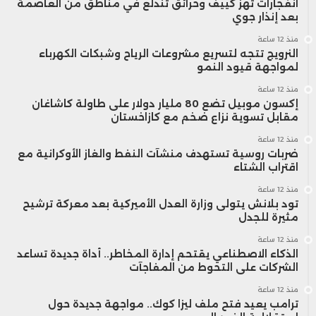
انفجارات تهز كييف وحرائق تندلع في مناطق من العاصمة
بعد إنذار جوي
منذ 12 ساعة
النرويج تتجه لتسريع مشروعات الرياح وشبكات الكهرباء
لمواجهة قيود النمو
منذ 12 ساعة
إكسون موبيل تضع 80 مليار دولار على طاولة كاشاغان
مقابل تسوية نزاع ضخم مع كازاخستان
منذ 12 ساعة
ضربات روسية تستهدف منشآت النفط والغاز الأوكرانية مع
اقتراب الشتاء
منذ 12 ساعة
تود بلانش يتولى وزارة العدل الأميركية بعد معركة ترشيح
مثيرة للجدل
منذ 12 ساعة
الذكاء الاصطناعي يقتحم إدارة المخاطر.. أداة جديدة تساعد
الشركات على التحوط من المفاجآت
منذ 12 ساعة
ترامب يعيد فتح ملف ليزا كوك.. مواجهة جديدة حول