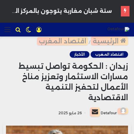
عصر التضخم المرتفع يعيد ترتيب أولويات المستثمرين
تسجيل
الوضع
للبحث
الق
الدخول
المظلم
الرئيسية
اقتصاد المغرب
/
اقتصاد المغرب
الأخبار
زيدان : الحكومة تواصل تبسيط
مسارات الاستثمار وتعزيز مناخ
الأعمال لتحفيز التنمية
الاقتصادية
أرسل
Detafour
26 مايو 2025
بريدا
إلكترونيا