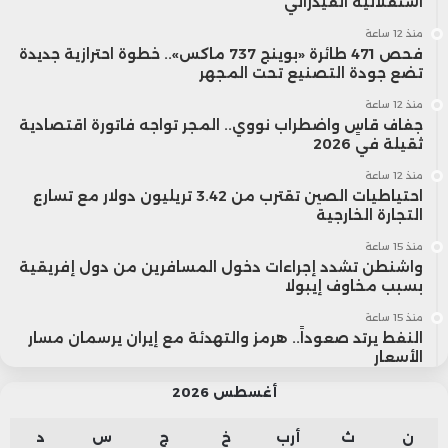
استقلالية الفيدرالي
منذ 12 ساعة
فحص 471 طائرة «بوينج 737 ماكس».. خطوة احترازية جديدة
تضع جودة التصنيع تحت المجهر
منذ 12 ساعة
جفاف قاسٍ واضطراب نووي.. المجر تواجه فاتورة اقتصادية
ثقيلة في 2026
منذ 12 ساعة
احتياطيات الصين تقترب من 3.42 تريليون دولار مع تسارع
التجارة الخارجية
منذ 15 ساعة
واشنطن تشدد إجراءات دخول المسافرين من دول إفريقية
بسبب مخاوف إيبولا
منذ 15 ساعة
النفط يرتد صعوداً.. هرمز والتهدئة مع إيران يرسمان مسار
الأسعار
أغسطس 2026
ن
ث
أرب
خ
ج
س
د