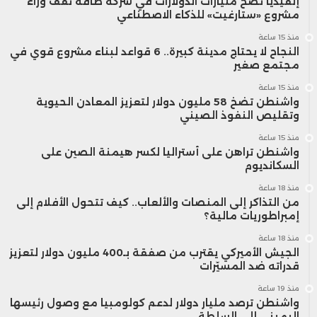
إنفيديا تضخ مليارات الدولارات في شركة طاقة تقف وراء
مشروع «ستارغيت» للذكاء الاصطناعي
منذ 15 ساعة
النجاح لا يحتاج مدينة كبيرة.. 6 قواعد لبناء مشروع قوي في
مجتمع صغير
منذ 15 ساعة
واشنطن تضخ 58 مليون دولار لتعزيز المعادن الحيوية
وتقليص النفوذ الصيني
منذ 15 ساعة
واشنطن تراهن على أستراليا لكسر هيمنة الصين على
السكانديوم
منذ 18 ساعة
من التذاكر إلى المنصات والألعاب.. كيف تتحول الأفلام إلى
إمبراطوريات مالية؟
منذ 18 ساعة
الجيش الأميركي يقترب من صفقة بـ400 مليون دولار لتعزيز
قدراته ضد المسيّرات
منذ 19 ساعة
واشنطن ترصد مليار دولار لدعم كولومبيا مع وصول رئيسها
اليميني إلى السلطة