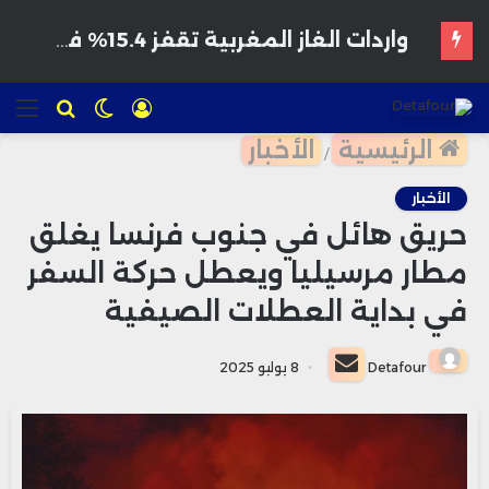
هواتف مخترقة تغزو الأسواق المغربية بأسعار مغرية وتحذيرات من برمجيات تجسس
تسجيل
الوضع
للبحث
الق
الدخول
المظلم
الرئيسية
الأخبار
/
الأخبار
حريق هائل في جنوب فرنسا يغلق
مطار مرسيليا ويعطل حركة السفر
في بداية العطلات الصيفية
أرسل
Detafour
8 يوليو 2025
بريدا
إلكترونيا