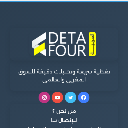
تغطية سريعة وتحليلات دقيقة للسوق
المغربي والعالمي
فيسبوك
تويتر
يوتيوب
انستقرام
من نحن ؟
للإتصال بنا