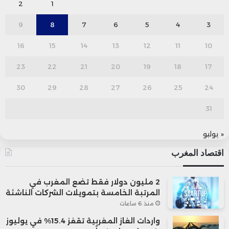
2
1
9
8
7
6
5
4
3
16
15
14
13
12
11
10
23
22
21
20
19
18
17
30
29
28
27
26
25
24
31
« يوليو
اقتصاد المغرب
2 مليون دولار فقط تضع المغرب في
المرتبة الخامسة بتمويلات الشركات الناشئة
منذ 6 ساعات
واردات الغاز المغربية تقفز 15.4% في يوليوز