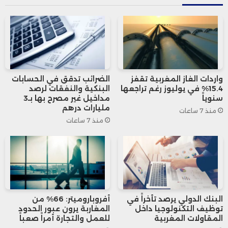
واردات الغاز المغربية تقفز
الضرائب تدقق في الحسابات
15.4% في يوليوز رغم تراجعها
البنكية والنفقات لرصد
سنوياً
مداخيل غير مصرح بها بـ3
مليارات درهم
منذ 7 ساعات
منذ 7 ساعات
البنك الدولي يرصد تأخراً في
أفروباروميتر: 66% من
توظيف التكنولوجيا داخل
المغاربة يرون عبور الحدود
المقاولات المغربية
للعمل والتجارة أمراً صعباً