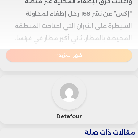
وأعلنت فرق الإطفاء المحلية عبر منصة
“إكس” عن نشر 168 رجل إطفاء لمحاولة
السيطرة على النيران التي اجتاحت المنطقة
المحيطة بالمطار، ثاني أكبر مطار في فرنسا.
اظهر المزيد
وأوضح متحدث رسمي باسم المطار، وفقاً
لوكالة رويترز، أنه لم تُسجّل أي عمليات إقلاع أو
هبوط منذ منتصف النهار تقريباً، مع تحويل
عدد من الرحلات إلى مطارات بديلة مثل نيس
وبعض المطارات الإقليمية الأخرى.
Detafour
مقالات ذات صلة