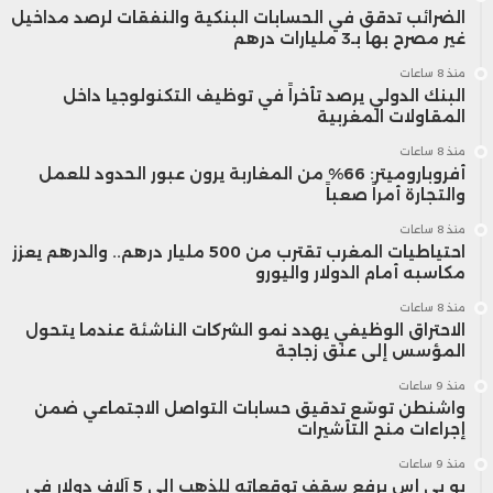
الضرائب تدقق في الحسابات البنكية والنفقات لرصد مداخيل
غير مصرح بها بـ3 مليارات درهم
منذ 8 ساعات
البنك الدولي يرصد تأخراً في توظيف التكنولوجيا داخل
المقاولات المغربية
منذ 8 ساعات
أفروباروميتر: 66% من المغاربة يرون عبور الحدود للعمل
والتجارة أمراً صعباً
منذ 8 ساعات
احتياطيات المغرب تقترب من 500 مليار درهم.. والدرهم يعزز
مكاسبه أمام الدولار واليورو
منذ 8 ساعات
الاحتراق الوظيفي يهدد نمو الشركات الناشئة عندما يتحول
المؤسس إلى عنق زجاجة
منذ 9 ساعات
واشنطن توسّع تدقيق حسابات التواصل الاجتماعي ضمن
إجراءات منح التأشيرات
منذ 9 ساعات
يو بي إس يرفع سقف توقعاته للذهب إلى 5 آلاف دولار في