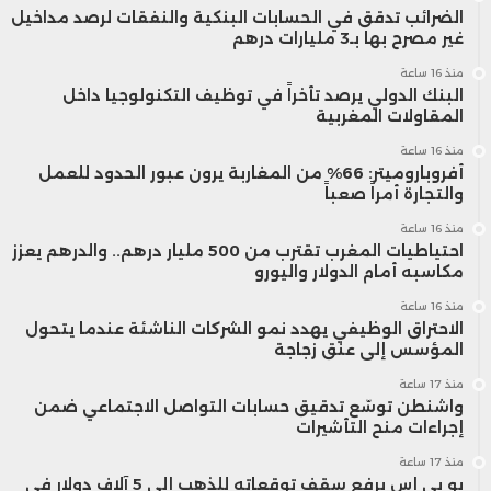
الضرائب تدقق في الحسابات البنكية والنفقات لرصد مداخيل
غير مصرح بها بـ3 مليارات درهم
منذ 16 ساعة
البنك الدولي يرصد تأخراً في توظيف التكنولوجيا داخل
المقاولات المغربية
منذ 16 ساعة
أفروباروميتر: 66% من المغاربة يرون عبور الحدود للعمل
والتجارة أمراً صعباً
منذ 16 ساعة
احتياطيات المغرب تقترب من 500 مليار درهم.. والدرهم يعزز
مكاسبه أمام الدولار واليورو
منذ 16 ساعة
الاحتراق الوظيفي يهدد نمو الشركات الناشئة عندما يتحول
المؤسس إلى عنق زجاجة
منذ 17 ساعة
واشنطن توسّع تدقيق حسابات التواصل الاجتماعي ضمن
إجراءات منح التأشيرات
منذ 17 ساعة
يو بي إس يرفع سقف توقعاته للذهب إلى 5 آلاف دولار في