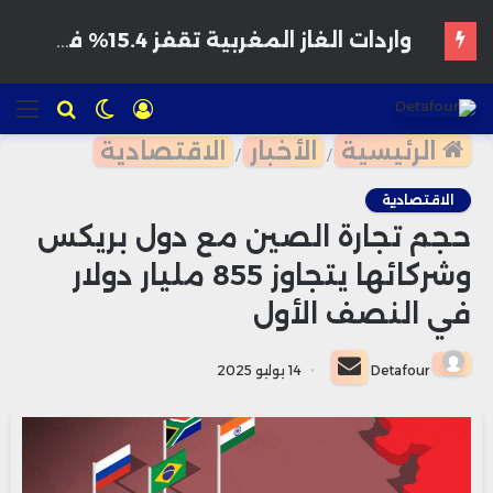
هواتف مخترقة تغزو الأسواق المغربية بأسعار مغرية وتحذيرات من برمجيات تجسس
تسجيل
الوضع
للبحث
الق
الدخول
المظلم
الرئيسية
الأخبار
الاقتصادية
/
/
الاقتصادية
حجم تجارة الصين مع دول بريكس
وشركائها يتجاوز 855 مليار دولار
في النصف الأول
أرسل
Detafour
14 يوليو 2025
بريدا
إلكترونيا