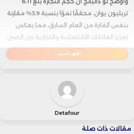
وأوضح لو داليانج أن حجم التجارة بلغ 6.11
تريليون يوان، محققًا نموًا بنسبة 3.9% مقارنة
بنفس الفترة من العام السابق، مما يعكس
تعزيز العلاقات الاقتصادية والتجارية بين الصين
وهذه الدول.
اظهر المزيد
وأكد أن دول بريكس وشركاءها تمثل حوالي
28% من إجمالي التجارة الخارجية للصين، مع
زيادة ملحوظة في واردات المنتجات الزراعية،
خاصة الزيوت النباتية والمأكولات البحرية، في
Detafour
إطار توطيد التعاون التجاري ضمن التكتل.
مقالات ذات صلة