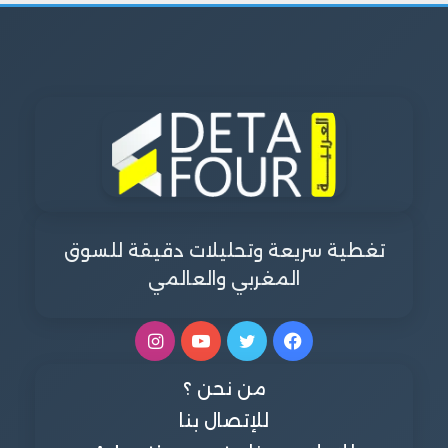
تغطية سريعة وتحليلات دقيقة للسوق
المغربي والعالمي
فيسبوك
تويتر
يوتيوب
انستقرام
من نحن ؟
للإتصال بنا