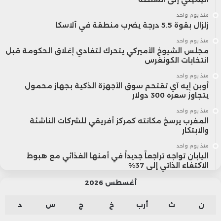
منذ يوم واحد
زلزال بقوة 5.5 درجة يضرب منطقة في ألاسكا
منذ يوم واحد
مجلس الشيوخ الأميركي يتحرك لتفادي إغلاق الحكومة قبل
انتخابات الكونغرس
منذ يوم واحد
أوبن إيه آي تقتحم سوق الأجهزة الذكية بجهاز محمول
يتجاوز سعره 300 دولار
منذ يوم واحد
المغرب يرسخ مكانته كمركز أفريقي للشركات الناشئة
والابتكار
منذ يوم واحد
اليابان تواجه تراجعاً جديداً في أمنها الغذائي مع هبوط
الاكتفاء الذاتي إلى 37%
أغسطس 2026
ن
ث
أرب
خ
ج
س
د