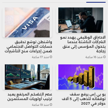
كما أشار إلى أن الصين عززت صادراتها من
معدات البتروكيماويات وآلات تشغيل المعادن،
بالإضافة إلى آلات حصد المحاصيل الزراعية إلى
دول بريكس، مما يدل على تنوع وتوسع التجارة
الاحتراق الوظيفي يهدد نمو
بين الجانبين.
الشركات الناشئة عندما
واشنطن توسّع تدقيق
يتحول المؤسس إلى عنق
حسابات التواصل الاجتماعي
زجاجة
ضمن إجراءات منح التأشيرات
منذ 16 ساعة
منذ 17 ساعة
يو بي إس يرفع سقف
عصر التضخم المرتفع يعيد
توقعاته للذهب إلى 5 آلاف
ترتيب أولويات المستثمرين
دولار في 2027
منذ 19 ساعة