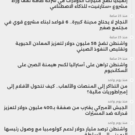
إنفيديا تضخ مليارات الدولارات في شركة طاقة تقف وراء
مشروع «ستارغيت» للذكاء الاصطناعي
منذ 23 ساعة
النجاح لا يحتاج مدينة كبيرة.. 6 قواعد لبناء مشروع قوي في
مجتمع صغير
منذ 23 ساعة
واشنطن تضخ 58 مليون دولار لتعزيز المعادن الحيوية
وتقليص النفوذ الصيني
منذ 24 ساعة
واشنطن تراهن على أستراليا لكسر هيمنة الصين على
السكانديوم
منذ يوم واحد
من التذاكر إلى المنصات والألعاب.. كيف تتحول الأفلام إلى
إمبراطوريات مالية؟
منذ يوم واحد
الجيش الأميركي يقترب من صفقة بـ400 مليون دولار لتعزيز
قدراته ضد المسيّرات
منذ يوم واحد
واشنطن ترصد مليار دولار لدعم كولومبيا مع وصول رئيسها
اليميني إلى السلطة