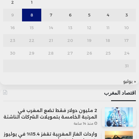
2
1
9
8
7
6
5
4
3
16
15
14
13
12
11
10
23
22
21
20
19
18
17
30
29
28
27
26
25
24
31
« يوليو
اقتصاد المغرب
2 مليون دولار فقط تضع المغرب في
المرتبة الخامسة بتمويلات الشركات الناشئة
منذ 14 ساعة
واردات الغاز المغربية تقفز 15.4% في يوليوز