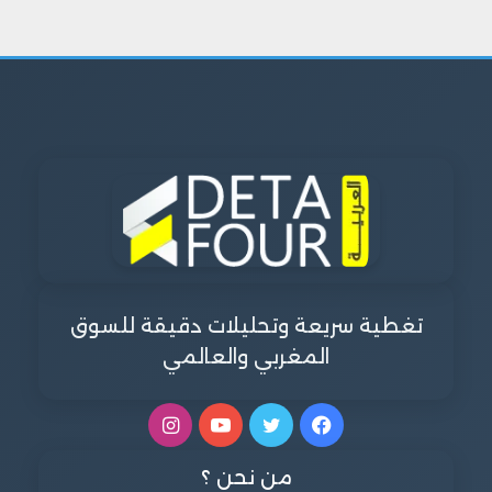
تغطية سريعة وتحليلات دقيقة للسوق
المغربي والعالمي
فيسبوك
تويتر
يوتيوب
انستقرام
من نحن ؟