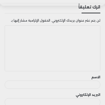
انخفضت أسعار المدخلات غير النفطية
اترك تعليقاً
للصناعة مثل المواد الخام، السلع
لن يتم نشر عنوان بريدك الإلكتروني.
الحقول الإلزامية مشار إليها بـ
الرأسمالية، والمركبات.
ا
ل
ت
ع
ل
ي
ق
الاسم
البريد الإلكتروني