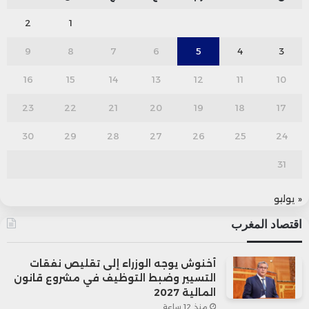
2
1
9
8
7
6
5
4
3
16
15
14
13
12
11
10
23
22
21
20
19
18
17
30
29
28
27
26
25
24
31
« يوليو
اقتصاد المغرب
أخنوش يوجه الوزراء إلى تقليص نفقات
التسيير وضبط التوظيف في مشروع قانون
المالية 2027
منذ 12 ساعة