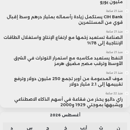
مليون يورو
منذ 21 ساعة
CIH Bank يستكمل زيادة رأسماله بمليار درهم وسط إقبال
قوي من المستثمرين
منذ 21 ساعة
الصناعة تستعيد زخمها مع ارتفاع الإنتاج واستغلال الطاقات
الإنتاجية إلى 78%
منذ 21 ساعة
النفط يستعيد مكاسبه مع استمرار التوترات في الشرق
الأوسط وترقب مصير مضيق هرمز
منذ 21 ساعة
موف المدعومة من أوبر تجمع 250 مليون دولار وترفع
تقييمها إلى 2.1 مليار دولار
منذ 22 ساعة
راي داليو يحذر من فقاعة في أسهم الذكاء الاصطناعي
ويشبهها بموجتي 1929 و2000
أغسطس 2026
ن
ث
أرب
خ
ج
س
د