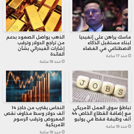
نتيجة لارتفاع أسعار الواردات النفطية وغير
النفطية على حد سواء.
فقد ارتفع مؤشر أسعار الوقود بنسبة 1.4%
ماسك يراهن على إنفيديا
الذهب يواصل الصعود بدعم
لبناء مستقبل الذكاء
من تراجع الدولار وترقب
على أساس شهري، وهذه أعلى زيادة منذ
الاصطناعي في الفضاء
إشارات الفيدرالي بشأن
الفائدة
منذ 17 ساعة
أبريل الماضي، حينما سجل المؤشر زيادة
منذ 18 ساعة
بنسبة 3.9%.
وفي الوقت نفسه، ارتفع مؤشر أسعار
الواردات باستثناء الوقود بنسبة 0.1% للشهر
تباطؤ سوق العمل الأمريكي
النحاس يقترب من حاجز 14
مع إضافة القطاع الخاص 44
ألف دولار وسط مخاوف نقص
الثاني على التوالي، مدفوعًا بزيادة أسعار
ألف وظيفة فقط في يوليو
المعروض وترقب الرسوم
الأمريكية
الأغذية والمشروبات والأعلاف، بينما
منذ 18 ساعة
منذ 18 ساعة