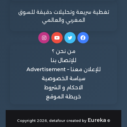
تغطية سريعة وتحليلات دقيقة للسوق
المغربي والعالمي
فيسبوك
تويتر
يوتيوب
انستقرام
من نحن ؟
للإتصال بنا
للإعلان معنا – Advertisement
سياسة الخصوصية
الاحكام و الشروط
خريطة الموقع
Eureka
© Copyright 2026, detafour created by