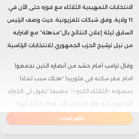
الانتخابات التمهيدية الثلاثاء مع فوزه حتى الآن في
11 ولاية، وفق شبكات تلفزيونية، حيث وصف الرئيس
السابق ليلة إعلان النتائج بال”مذهلة” مع اقترابه
من نيل ترشيح الحزب الجمهوري للانتخابات الرئاسية.
وقال ترامب أمام حشد من أنصاره الذين تجمعوا
امام مقر سكنه في فلوريدا “هناك سبب لماذا
يسمونه +الثلاثاء الكبير+”، مضيفا “يقول لي الخبراء
لأنه يوم كبير، وإلا، لأنه لم يكن هناك مثيل لهذا
اليوم من قبل ولا أي شيء بهذا الحسم، على
اظهر المزيد
الإطلاق”.