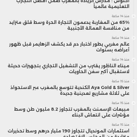
أخنوش : مدارس الريادة بالمغرب ضمن أفضل التجارب
التعليمية عالمياً
منذ 14 ساعة
65% من المغاربة يدعمون التجارة الحرة وسط قلق متزايد
من منافسة العمالة الأجنبية
منذ 14 ساعة
عالم مغربي يطور اختبار دم قد يكشف الزهايمر قبل ظهور
أعراضه بسنوات
منذ 14 ساعة
ميناء الناظور يقترب من التشغيل التجاري بتجهيزات حديثة
لاستقبال أكبر سفن الحاويات
منذ 15 ساعة
Aya Gold & Silver الكندية تتوسع بالمغرب عبر الاستحواذ
على ثلاثة مشاريع تعدينية جديدة
منذ 15 ساعة
مبيعات الإسمنت بالمغرب تتجاوز 8.2 مليون طن وسط
مؤشرات على انتعاش البناء
منذ 15 ساعة
استثمارات المونديال تتجاوز 190 مليار درهم وسط تحذيرات
متزايدة من المجلس الاقتصادي