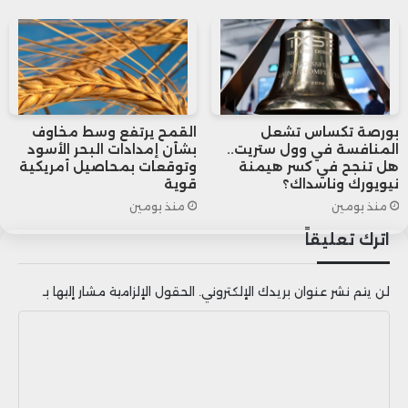
بورصة تكساس تشعل
القمح يرتفع وسط مخاوف
المنافسة في وول ستريت..
بشأن إمدادات البحر الأسود
هل تنجح في كسر هيمنة
وتوقعات بمحاصيل أمريكية
نيويورك وناسداك؟
قوية
منذ يومين
منذ يومين
اترك تعليقاً
لن يتم نشر عنوان بريدك الإلكتروني.
الحقول الإلزامية مشار إليها بـ
ا
ل
ت
ع