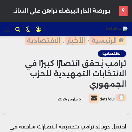
تسجيل
الوضع
للبحث
الق
الدخول
المظلم
الرئيسية
الأخبار
الاقتصادية
/
/
الاقتصادية
ترامب يُحقق انتصارًا كبيرًا في
الانتخابات التمهيدية للحزب
الجمهوري
أرسل
detafour
6 مارس 2024
بريدا
إلكترونيا
احتفل دونالد ترامب بتحقيقه انتصارات ساحقة في