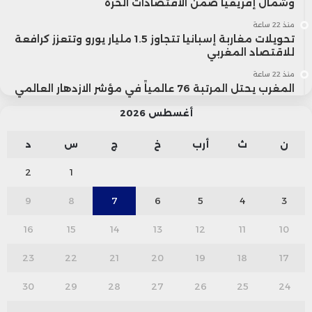
وشمال إفريقيا ضمن الاقتصادات الحرة
منذ 22 ساعة
تحويلات مغاربة إسبانيا تتجاوز 1.5 مليار يورو وتتعزز كرافعة
للاقتصاد المغربي
منذ 22 ساعة
المغرب يحتل المرتبة 76 عالمياً في مؤشر الازدهار العالمي
أغسطس 2026
ن
ث
أرب
خ
ج
س
د
2
1
9
8
7
6
5
4
3
16
15
14
13
12
11
10
23
22
21
20
19
18
17
30
29
28
27
26
25
24