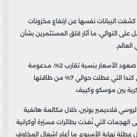
ن كشفت البيانات نفسها عن ارتفاع مخزونات
 بـ5.2 و4.2 مليون برميل على التوالي، ما أثار قلق المستثمرين بشأن
العالم.
وجاء هذا التراجع بعد يوم واحد فقط من صعود الأسعار بنسبة تقارب 2%، مدعومة
بعوامل مؤقتة شملت حرائق الغابات في كندا التي عطلت حوالي 7% من طاقتها
سكرية بين موسكو وكييف.
وسي فلاديمير بوتين، خلال مكالمة هاتفية
لى الهجمات التي نُفذت بطائرات مسيّرة أوكرانية
عطلة نهاية الأسبوع، ما أعاد إشعال المخاوف