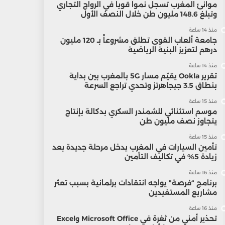
موانئ المغرب تسجل نمواً قوياً في الرواج التجاري
وتبلغ 148.6 مليون طن خلال النصف الأول
منذ 14 ساعة
جامعة ألعاب القوى تطلق مشروعاً بـ 120 مليون
درهم لتعزيز البنية الرياضية
منذ 14 ساعة
تقرير Ookla يقيّم مسار 5G بالمغرب بين بداية
بنطاق 3.5 جيجاهرتز وتحدي تراجع السرعة
منذ 15 ساعة
موسم استثنائي للشمندر السكري بدكالة بإنتاج
يتجاوز نصف مليون طن
منذ 15 ساعة
تأمين السيارات في المغرب يدخل مرحلة جديدة بعد
زيادة 5% في تكاليف التأمين
منذ 16 ساعة
برنامج “فرصة” يواجه انتقادات برلمانية بسبب تعثر
مشاريع المستفيدين
منذ 16 ساعة
تحذير أمني من ثغرة في Microsoft Office وExcel