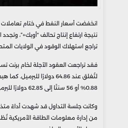
انخفضت أسعار النفط في ختام تعاملات يوم
نتيجة ارتفاع إنتاج تحالف “أوبك+”، وتجدد 
تراجع استهلاك الوقود في الولايات المتح
لتُغلق عند 64.86 دولارًا للب
0.88% أو 56 سنتًا إلى 62.85 دولارًا للبرميل.
وكانت جلسة التداول قد شهدت أداءً متذبذبً