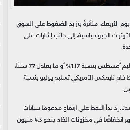
 الأربعاء، متأثرةً بتزايد الضغوط على السوق
التوترات الجيوسياسية، إلى جانب إشارات على
دة.
فقد تراجعت العقود الآجلة لخام برنت تسليم أغسطس بنسبة 1.17% أو ما يعادل 77 سنتًا،
رميل. كما هبط خام نايمكس الأمريكي تسليم يوليو بنسبة
ا، إذ بدأ النفط على ارتفاع مدعومًا ببيانات
من إدارة معلومات الطاقة الأمريكية تُظهر انخفاضًا في مخزونات الخام بنحو 4.3 مليون