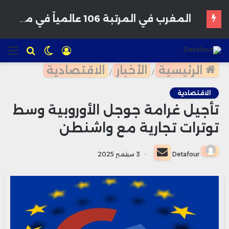
الخزينة المغربية تعبئ 800 مليون درهم من سوق السندات وسط طلب قوي من المستثمرين
تسجيل
الوضع
للبحث
الق
الدخول
المظلم
الرئيسية
الأخبار
الاقتصادية
/
/
الاقتصادية
تأجيل غرامة جوجل الأوروبية وسط
توترات تجارية مع واشنطن
أرسل
Detafour
3 سبتمبر 2025
بريدا
إلكترونيا