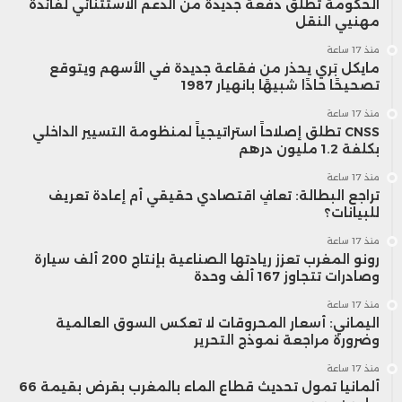
الحكومة تطلق دفعة جديدة من الدعم الاستثنائي لفائدة
مهنيي النقل
منذ 17 ساعة
مايكل بَري يحذر من فقاعة جديدة في الأسهم ويتوقع
تصحيحًا حادًا شبيهًا بانهيار 1987
منذ 17 ساعة
CNSS تطلق إصلاحاً استراتيجياً لمنظومة التسيير الداخلي
بكلفة 1.2 مليون درهم
منذ 17 ساعة
تراجع البطالة: تعافٍ اقتصادي حقيقي أم إعادة تعريف
للبيانات؟
منذ 17 ساعة
رونو المغرب تعزز ريادتها الصناعية بإنتاج 200 ألف سيارة
وصادرات تتجاوز 167 ألف وحدة
منذ 17 ساعة
اليماني: أسعار المحروقات لا تعكس السوق العالمية
وضرورة مراجعة نموذج التحرير
منذ 17 ساعة
ألمانيا تمول تحديث قطاع الماء بالمغرب بقرض بقيمة 66