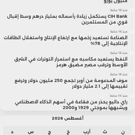
مليون يورو
منذ 18 ساعة
CIH Bank يستكمل زيادة رأسماله بمليار درهم وسط إقبال
قوي من المستثمرين
منذ 18 ساعة
الصناعة تستعيد زخمها مع ارتفاع الإنتاج واستغلال الطاقات
الإنتاجية إلى 78%
منذ 18 ساعة
النفط يستعيد مكاسبه مع استمرار التوترات في الشرق
الأوسط وترقب مصير مضيق هرمز
منذ 18 ساعة
موف المدعومة من أوبر تجمع 250 مليون دولار وترفع
تقييمها إلى 2.1 مليار دولار
منذ 19 ساعة
راي داليو يحذر من فقاعة في أسهم الذكاء الاصطناعي
ويشبهها بموجتي 1929 و2000
أغسطس 2026
ن
ث
أرب
خ
ج
س
د