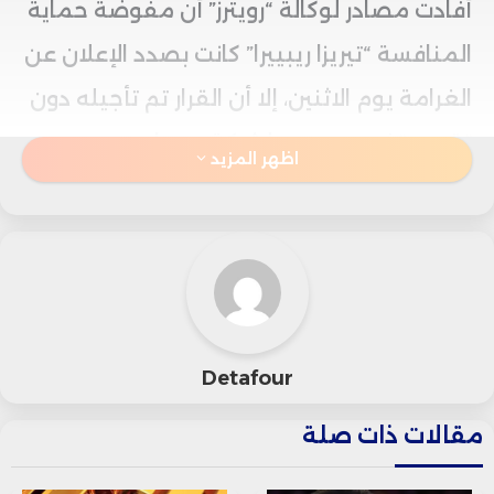
أفادت مصادر لوكالة “رويترز” أن مفوضة حماية
المنافسة “تيريزا ريبييرا” كانت بصدد الإعلان عن
الغرامة يوم الاثنين، إلا أن القرار تم تأجيله دون
تقديم تفسير رسمي لشركة جوجل.
اظهر المزيد
وذكر أحد المصادر أن التأجيل قد لا يتجاوز شهرًا
واحدًا، وأن مفوض التجارة الأوروبي “ماروش
شيفشوفيتش” قد أثار تساؤلات حول هذا القرار.
يُشير هذا التطور إلى تأثير التهديدات الصادرة
Detafour
عن الرئيس الأمريكي دونالد ترامب، الذي هدد
مقالات ذات صلة
بالرد على أي إجراءات أوروبية تستهدف شركات