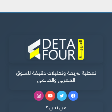
تغطية سريعة وتحليلات دقيقة للسوق
المغربي والعالمي
فيسبوك
تويتر
يوتيوب
انستقرام
من نحن ؟