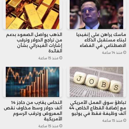
التكنولوجيا الكبرى في بلاده.
وفي المقابل، لم يلقَ القرار ترحيبًا لدى البعض
في أوروبا. فقد وصفت لجنة مكافحة الاحتكار
ماسك يراهن على إنفيديا
الذهب يواصل الصعود بدعم
لبناء مستقبل الذكاء
من تراجع الدولار وترقب
الألمانية تأجيل الإعلان بأنه “سابقة مثيرة
الاصطناعي في الفضاء
إشارات الفيدرالي بشأن
الفائدة
منذ 14 ساعة
للقلق”، وذلك فيما يتعلق باستقلالية سياسات
منذ 15 ساعة
المنافسة الأوروبية.
وقال رئيس اللجنة، “تومازو دوسو”، في بيان:
“حماية المنافسة يجب ألا تتحول إلى ورقة بيد
تباطؤ سوق العمل الأمريكي
النحاس يقترب من حاجز 14
مع إضافة القطاع الخاص 44
ألف دولار وسط مخاوف نقص
إدارة ترامب”.
ألف وظيفة فقط في يوليو
المعروض وترقب الرسوم
الأمريكية
منذ 15 ساعة
منذ 15 ساعة