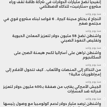
إنفيديا تضخ مليارات الدولارات في شركة طاقة تقف وراء
مشروع «ستارغيت» للذكاء الاصطناعي
منذ يوم واحد
النجاح لا يحتاج مدينة كبيرة.. 6 قواعد لبناء مشروع قوي في
مجتمع صغير
منذ يوم واحد
واشنطن تضخ 58 مليون دولار لتعزيز المعادن الحيوية
وتقليص النفوذ الصيني
منذ يوم واحد
واشنطن تراهن على أستراليا لكسر هيمنة الصين على
السكانديوم
منذ يوم واحد
من التذاكر إلى المنصات والألعاب.. كيف تتحول الأفلام إلى
إمبراطوريات مالية؟
منذ يوم واحد
الجيش الأميركي يقترب من صفقة بـ400 مليون دولار لتعزيز
قدراته ضد المسيّرات
منذ يوم واحد
واشنطن ترصد مليار دولار لدعم كولومبيا مع وصول رئيسها