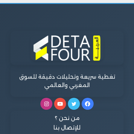
تغطية سريعة وتحليلات دقيقة للسوق
المغربي والعالمي
فيسبوك
تويتر
يوتيوب
انستقرام
من نحن ؟
للإتصال بنا