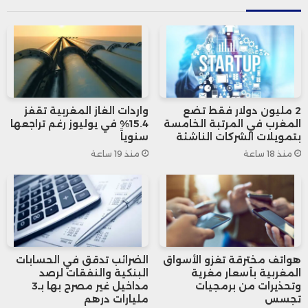
محققاً قفزة بنسبة +23.17% ليُغلق عند
2.249 درهم، متبوعاً بسهم “صوناسيد” الذي
ارتفع بـ +21.39% ليبلغ 2.185 درهم.
كما شهد البنك المغربي للتجارة والصناعة
2 مليون دولار فقط تضع
واردات الغاز المغربية تقفز
المغرب في المرتبة الخامسة
15.4% في يوليوز رغم تراجعها
نمواً ملحوظاً بنسبة +20.21% ليصل إلى 565
بتمويلات الشركات الناشئة
سنوياً
منذ 18 ساعة
منذ 19 ساعة
درهماً.
ومن بين أبرز الأسهم الأخرى التي حققت أداءً
إيجابياً، نذكر:
هواتف مخترقة تغزو الأسواق
الضرائب تدقق في الحسابات
المغربية بأسعار مغرية
البنكية والنفقات لرصد
طوطال إنيرجي التسويق بالمغرب: +19.38%
وتحذيرات من برمجيات
مداخيل غير مصرح بها بـ3
تجسس
مليارات درهم
(1.910 درهم)