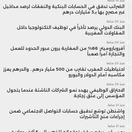
منذ 19 ساعة
الضرائب تدقق في الحسابات البنكية والنفقات لرصد مداخيل
غير مصرح بها بـ3 مليارات درهم
منذ 20 ساعة
البنك الدولي يرصد تأخراً في توظيف التكنولوجيا داخل
المقاولات المغربية
منذ 20 ساعة
أفروباروميتر: 66% من المغاربة يرون عبور الحدود للعمل
والتجارة أمراً صعباً
منذ 20 ساعة
احتياطيات المغرب تقترب من 500 مليار درهم.. والدرهم يعزز
مكاسبه أمام الدولار واليورو
منذ 20 ساعة
الاحتراق الوظيفي يهدد نمو الشركات الناشئة عندما يتحول
المؤسس إلى عنق زجاجة
منذ 21 ساعة
واشنطن توسّع تدقيق حسابات التواصل الاجتماعي ضمن
إجراءات منح التأشيرات
منذ 21 ساعة
يو بي إس يرفع سقف توقعاته للذهب إلى 5 آلاف دولار في