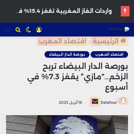
هواتف مخترقة تغزو الأسواق المغربية بأسعار مغرية وتحذيرات من برمجيات تجسس
تسجيل
الوضع
للبحث
الق
الدخول
المظلم
الرئيسية
اقتصاد المغرب
/
اقتصاد المغرب
بورصة الدار البيضاء
بورصة الدار البيضاء تربح
الزخم…“مازي” يقفز 7.3% في
أسبوع
أرسل
Detafour
19 أبريل 2025
بريدا
إلكترونيا