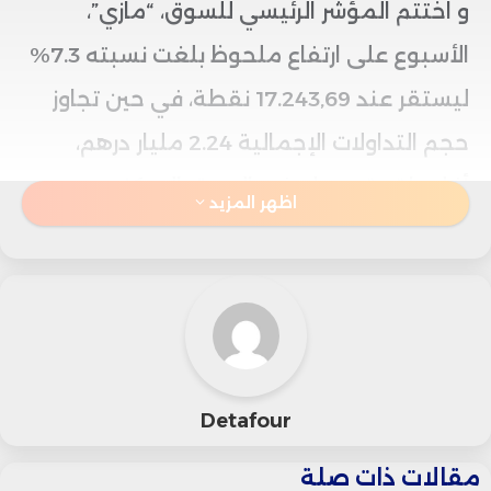
و اختتم المؤشر الرئيسي للسوق، “مازي”،
الأسبوع على ارتفاع ملحوظ بلغت نسبته 7.3%
ليستقر عند 17.243,69 نقطة، في حين تجاوز
حجم التداولات الإجمالية 2.24 مليار درهم،
أغلبها تم تسجيله في السوق المركزي.
اظهر المزيد
أما القيمة السوقية الإجمالية للبورصة فقد
بلغت أكثر من 899,9 مليار درهم، ما يعكس
تحسناً في مناخ الثقة لدى المستثمرين
وعودة قوية للسيولة في السوق.
Detafour
برز سهم “طاقة المغرب” في صدارة الرابحين،
مقالات ذات صلة