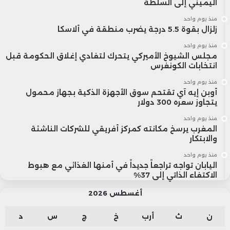
اليميني إلى السلطة
منذ يوم واحد
زلزال بقوة 5.5 درجة يضرب منطقة في ألاسكا
منذ يوم واحد
مجلس الشيوخ الأميركي يتحرك لتفادي إغلاق الحكومة قبل
انتخابات الكونغرس
منذ يوم واحد
أوبن إيه آي تقتحم سوق الأجهزة الذكية بجهاز محمول
يتجاوز سعره 300 دولار
منذ يوم واحد
المغرب يرسخ مكانته كمركز أفريقي للشركات الناشئة
والابتكار
منذ يوم واحد
اليابان تواجه تراجعاً جديداً في أمنها الغذائي مع هبوط
الاكتفاء الذاتي إلى 37%
أغسطس 2026
ن
ث
أرب
خ
ج
س
د