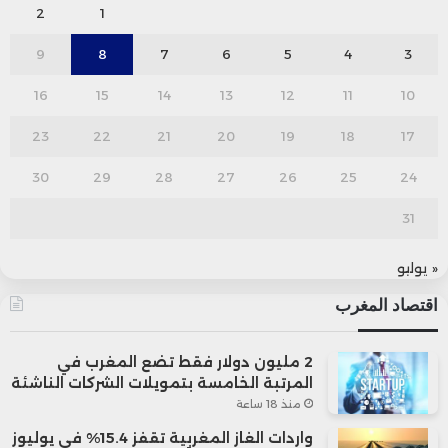
2
1
9
8
7
6
5
4
3
16
15
14
13
12
11
10
23
22
21
20
19
18
17
30
29
28
27
26
25
24
31
« يوليو
اقتصاد المغرب
2 مليون دولار فقط تضع المغرب في
المرتبة الخامسة بتمويلات الشركات الناشئة
منذ 18 ساعة
واردات الغاز المغربية تقفز 15.4% في يوليوز