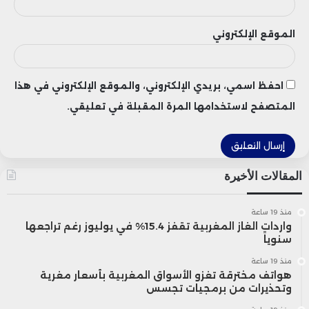
أكما: -0.01% (6.998 درهم)
الموقع الإلكتروني
تعكس هذه النتائج أداءً قوياً لبورصة الدار
احفظ اسمي، بريدي الإلكتروني، والموقع الإلكتروني في هذا
البيضاء في النصف الثاني من أبريل، وسط
المتصفح لاستخدامها المرة المقبلة في تعليقي.
تفاؤل حذر يسود أوساط المستثمرين بشأن
تحسن الظروف الاقتصادية والآفاق الإيجابية
المقالات الأخيرة
لعدد من القطاعات الكبرى، مما قد يعزز من
جاذبية السوق أمام الاستثمارات المحلية
منذ 19 ساعة
واردات الغاز المغربية تقفز 15.4% في يوليوز رغم تراجعها
سنوياً
والأجنبية خلال الأسابيع المقبلة.
منذ 19 ساعة
هواتف مخترقة تغزو الأسواق المغربية بأسعار مغرية
وتحذيرات من برمجيات تجسس