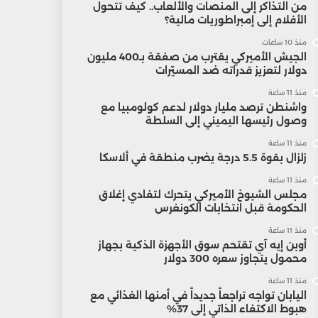
من التذاكر إلى المنصات والألعاب.. كيف تتحول
الأفلام إلى إمبراطوريات مالية؟
منذ 10 ساعات
الجيش الأميركي يقترب من صفقة بـ400 مليون
دولار لتعزيز قدراته ضد المسيّرات
منذ 11 ساعة
واشنطن ترصد مليار دولار لدعم كولومبيا مع
وصول رئيسها اليميني إلى السلطة
منذ 11 ساعة
زلزال بقوة 5.5 درجة يضرب منطقة في ألاسكا
منذ 11 ساعة
مجلس الشيوخ الأميركي يتحرك لتفادي إغلاق
الحكومة قبل انتخابات الكونغرس
منذ 11 ساعة
أوبن إيه آي تقتحم سوق الأجهزة الذكية بجهاز
محمول يتجاوز سعره 300 دولار
منذ 11 ساعة
اليابان تواجه تراجعاً جديداً في أمنها الغذائي مع
هبوط الاكتفاء الذاتي إلى 37%