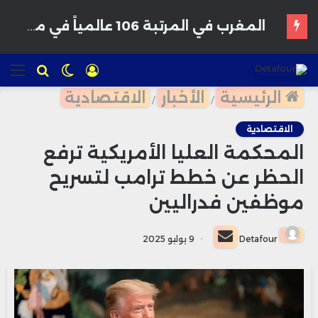
الخزينة المغربية تعبئ 800 مليون درهم من سوق السندات وسط طلب قوي من المستثمرين
تسجيل
الوضع
للبحث
الق
الدخول
المظلم
الرئيسية
الأخبار
الاقتصادية
/
/
الاقتصادية
المحكمة العليا الأمريكية ترفع
الحظر عن خطط ترامب لتسريح
موظفين فدراليين
أرسل
Detafour
9 يوليو 2025
بريدا
إلكترونيا