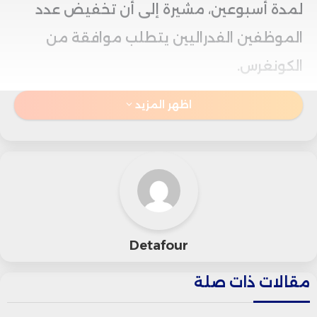
لمدة أسبوعين، مشيرة إلى أن تخفيض عدد
الموظفين الفدراليين يتطلب موافقة من
الكونغرس.
اظهر المزيد
ومنذ عودته إلى البيت الأبيض في يناير، وجه
ترامب الوكالات الفدرالية لإعداد برامج تهدف
إلى تقليص حجم الجهاز الإداري من خلال
تقليل أعداد الموظفين، في إطار جهوده
لتقليص الإنفاق الحكومي.
Detafour
بدأ ترامب بسرعة في تنفيذ خطط لتسريح آلاف
مقالات ذات صلة
الموظفين الحكوميين وتقليص البرامج