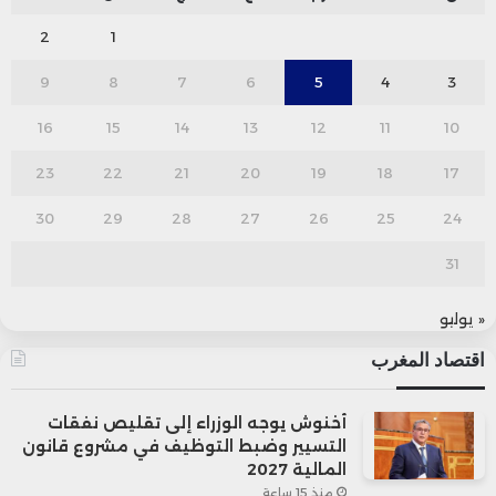
2
1
9
8
7
6
5
4
3
16
15
14
13
12
11
10
23
22
21
20
19
18
17
30
29
28
27
26
25
24
31
« يوليو
اقتصاد المغرب
أخنوش يوجه الوزراء إلى تقليص نفقات
التسيير وضبط التوظيف في مشروع قانون
المالية 2027
منذ 15 ساعة