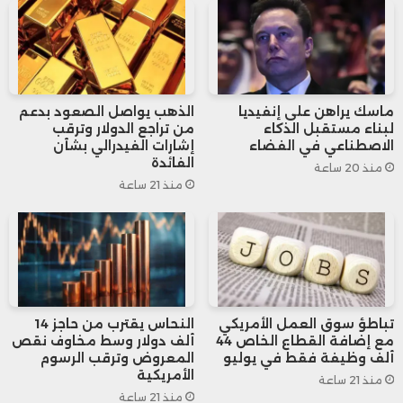
الفدرالية، مستهدفًا بشكل خاص الوكالة
الأمريكية للتنمية الدولية، إلا أن عدة محاكم
كانت قد أوقفت أو علّقت تنفيذ عدد من
ماسك يراهن على إنفيديا
الذهب يواصل الصعود بدعم
سياساته الرئيسة، خاصة في مجالات الهجرة
لبناء مستقبل الذكاء
من تراجع الدولار وترقب
الاصطناعي في الفضاء
إشارات الفيدرالي بشأن
وإعادة تخصيص الإنفاق الحكومي.
الفائدة
منذ 20 ساعة
منذ 21 ساعة
تباطؤ سوق العمل الأمريكي
النحاس يقترب من حاجز 14
مع إضافة القطاع الخاص 44
ألف دولار وسط مخاوف نقص
ألف وظيفة فقط في يوليو
المعروض وترقب الرسوم
الأمريكية
منذ 21 ساعة
منذ 21 ساعة