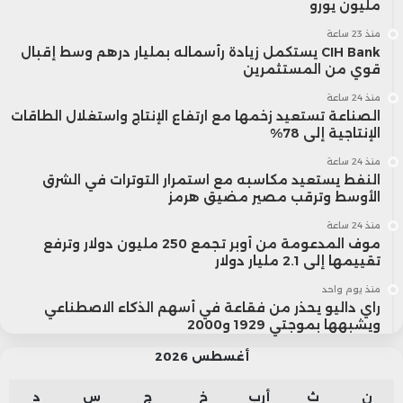
مليون يورو
منذ 23 ساعة
CIH Bank يستكمل زيادة رأسماله بمليار درهم وسط إقبال
قوي من المستثمرين
منذ 24 ساعة
الصناعة تستعيد زخمها مع ارتفاع الإنتاج واستغلال الطاقات
الإنتاجية إلى 78%
منذ 24 ساعة
النفط يستعيد مكاسبه مع استمرار التوترات في الشرق
الأوسط وترقب مصير مضيق هرمز
منذ 24 ساعة
موف المدعومة من أوبر تجمع 250 مليون دولار وترفع
تقييمها إلى 2.1 مليار دولار
منذ يوم واحد
راي داليو يحذر من فقاعة في أسهم الذكاء الاصطناعي
ويشبهها بموجتي 1929 و2000
أغسطس 2026
ن
ث
أرب
خ
ج
س
د