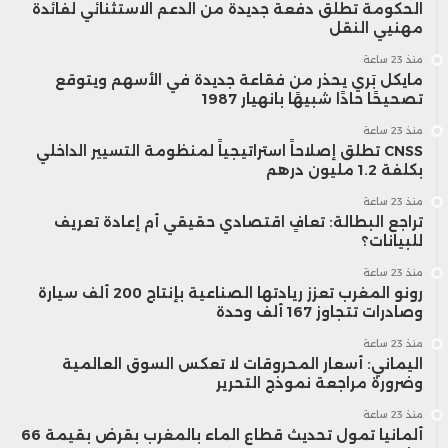
الحكومة تطلق دفعة جديدة من الدعم الاستثنائي لفائدة
مهنيي النقل
منذ 23 ساعة
مايكل بَري يحذر من فقاعة جديدة في الأسهم ويتوقع
تصحيحًا حادًا شبيهًا بانهيار 1987
منذ 23 ساعة
CNSS تطلق إصلاحاً استراتيجياً لمنظومة التسيير الداخلي
بكلفة 1.2 مليون درهم
منذ 23 ساعة
تراجع البطالة: تعافٍ اقتصادي حقيقي أم إعادة تعريف
للبيانات؟
منذ 23 ساعة
رونو المغرب تعزز ريادتها الصناعية بإنتاج 200 ألف سيارة
وصادرات تتجاوز 167 ألف وحدة
منذ 23 ساعة
اليماني: أسعار المحروقات لا تعكس السوق العالمية
وضرورة مراجعة نموذج التحرير
منذ 23 ساعة
ألمانيا تمول تحديث قطاع الماء بالمغرب بقرض بقيمة 66