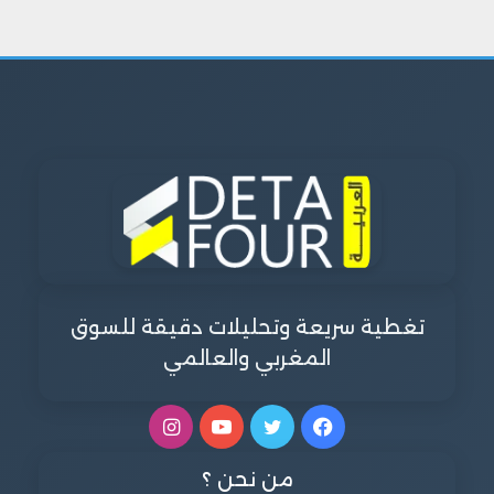
تغطية سريعة وتحليلات دقيقة للسوق
المغربي والعالمي
فيسبوك
تويتر
يوتيوب
انستقرام
من نحن ؟