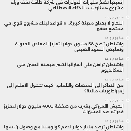
إنفيديا تضخ مليارات الدولارات في شركة طاقة تقف وراء
مشروع «ستارغيت» للذكاء الاصطناعي
منذ يوم واحد
النجاح لا يحتاج مدينة كبيرة.. 6 قواعد لبناء مشروع قوي في
مجتمع صغير
منذ يوم واحد
واشنطن تضخ 58 مليون دولار لتعزيز المعادن الحيوية
وتقليص النفوذ الصيني
منذ يوم واحد
واشنطن تراهن على أستراليا لكسر هيمنة الصين على
السكانديوم
منذ يوم واحد
من التذاكر إلى المنصات والألعاب.. كيف تتحول الأفلام إلى
إمبراطوريات مالية؟
منذ يوم واحد
الجيش الأميركي يقترب من صفقة بـ400 مليون دولار لتعزيز
قدراته ضد المسيّرات
منذ يوم واحد
واشنطن ترصد مليار دولار لدعم كولومبيا مع وصول رئيسها