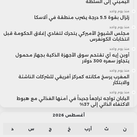
اليميني إلى السلطة
منذ يوم واحد
زلزال بقوة 5.5 درجة يضرب منطقة في ألاسكا
منذ يوم واحد
مجلس الشيوخ الأميركي يتحرك لتفادي إغلاق الحكومة قبل
انتخابات الكونغرس
منذ يوم واحد
أوبن إيه آي تقتحم سوق الأجهزة الذكية بجهاز محمول
يتجاوز سعره 300 دولار
منذ يوم واحد
المغرب يرسخ مكانته كمركز أفريقي للشركات الناشئة
والابتكار
منذ يوم واحد
اليابان تواجه تراجعاً جديداً في أمنها الغذائي مع هبوط
الاكتفاء الذاتي إلى 37%
أغسطس 2026
ن
ث
أرب
خ
ج
س
د