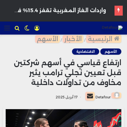
هواتف مخترقة تغزو الأسواق المغربية بأسعار مغرية وتحذيرات من برمجيات تجسس
تسجيل
الوضع
للبحث
الق
الدخول
المظلم
الرئيسية
الأخبار
الأسهم
/
/
الأسهم
الاقتصادية
ارتفاع قياسي في أسهم شركتين
قبل تعيين نجلي ترامب يثير
مخاوف من تداولات داخلية
أرسل
Detafour
17 أبريل 2025
بريدا
إلكترونيا