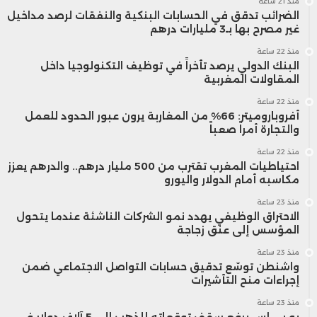
منذ 21 ساعة
دونالد ترامب يعيد إلى الواجهة المخاوف من
الضرائب تدقق في الحسابات البنكية والنفقات لرصد مداخيل
غير مصرح بها بـ3 مليارات درهم
استغلال النفوذ والمعلومات الخاصة في
منذ 22 ساعة
البنك الدولي يرصد تأخراً في توظيف التكنولوجيا داخل
أسواق المال.
المقاولات المغربية
منذ 22 ساعة
أفروباروميتر: 66% من المغاربة يرون عبور الحدود للعمل
والتجارة أمراً صعباً
منذ 22 ساعة
احتياطيات المغرب تقترب من 500 مليار درهم.. والدرهم يعزز
مكاسبه أمام الدولار واليورو
منذ 23 ساعة
الاحتراق الوظيفي يهدد نمو الشركات الناشئة عندما يتحول
المؤسس إلى عنق زجاجة
منذ 23 ساعة
واشنطن توسّع تدقيق حسابات التواصل الاجتماعي ضمن
إجراءات منح التأشيرات
منذ 23 ساعة
يو بي إس يرفع سقف توقعاته للذهب إلى 5 آلاف دولار في