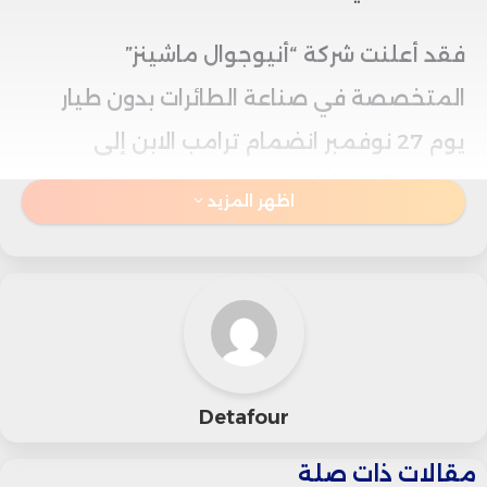
فقد أعلنت شركة “أنيوجوال ماشينز”
المتخصصة في صناعة الطائرات بدون طيار
يوم 27 نوفمبر انضمام ترامب الابن إلى
فريقها الاستشاري.
اظهر المزيد
لكن اللافت أن سهم الشركة – المدرج في مؤشر
“ناسداك” – كان قد ارتفع بنسبة تقارب 200%
خلال الأسابيع الستة السابقة للإعلان، بحسب
ما نقلته صحيفة فاينانشيال تايمز.
Detafour
الوضع ذاته تكرر مع شركة “دوميناري هولدنجز”
مقالات ذات صلة