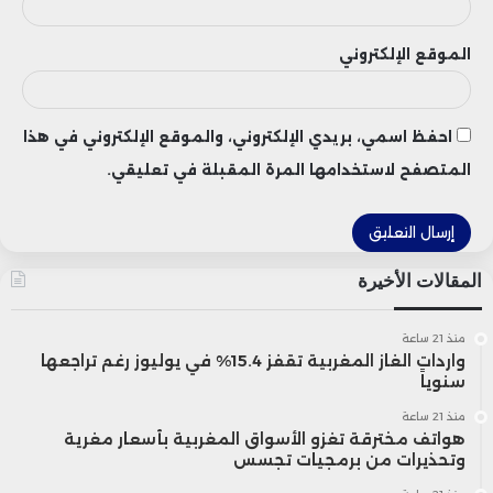
إفصاحها أن قرار التعيين كان معروفًا فقط
الموقع الإلكتروني
لعدد محدود من كبار مسؤولي الشركة
وأعضاء مجلس الإدارة، مؤكدة عدم وجود
احفظ اسمي، بريدي الإلكتروني، والموقع الإلكتروني في هذا
مؤشرات على تسريب المعلومة.
المتصفح لاستخدامها المرة المقبلة في تعليقي.
لكنها لم تستطع تفسير سبب الإقبال الكبير
على السهم في تلك الفترة، مع الإشارة إلى أن
المقالات الأخيرة
شركة “دوميناري” هي التي أشرفت على تقييم
منذ 21 ساعة
الطرح العام الأولي لشركة “أنيوجوال ماشينز”.
واردات الغاز المغربية تقفز 15.4% في يوليوز رغم تراجعها
سنوياً
منذ 21 ساعة
هذا التزامن في الارتفاعات غير المبررة قبيل
هواتف مخترقة تغزو الأسواق المغربية بأسعار مغرية
وتحذيرات من برمجيات تجسس
تعيين شخصيتين من دائرة الرئيس الأمريكي