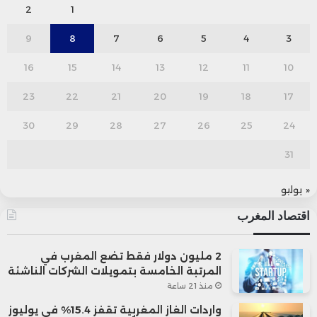
2
1
9
8
7
6
5
4
3
16
15
14
13
12
11
10
23
22
21
20
19
18
17
30
29
28
27
26
25
24
31
« يوليو
اقتصاد المغرب
2 مليون دولار فقط تضع المغرب في
المرتبة الخامسة بتمويلات الشركات الناشئة
منذ 21 ساعة
واردات الغاز المغربية تقفز 15.4% في يوليوز