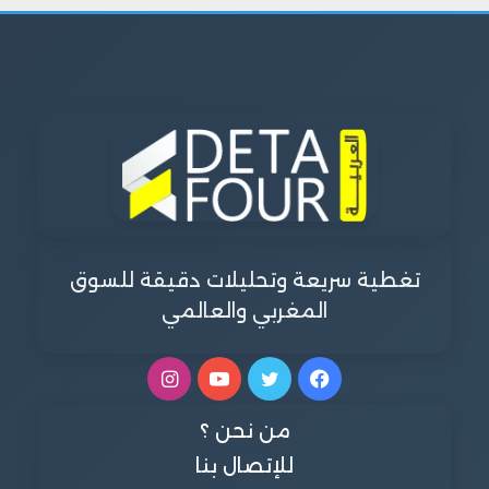
تغطية سريعة وتحليلات دقيقة للسوق
المغربي والعالمي
فيسبوك
تويتر
يوتيوب
انستقرام
من نحن ؟
للإتصال بنا