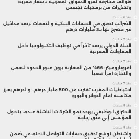
هواتف مخترقة تغزو الأسواق المغربية بأسعار مغرية
وتحذيرات من برمجيات تجسس
منذ 6 ساعات
الضرائب تدقق في الحسابات البنكية والنفقات لرصد مداخيل
غير مصرح بها بـ3 مليارات درهم
منذ 7 ساعات
البنك الدولي يرصد تأخراً في توظيف التكنولوجيا داخل
المقاولات المغربية
منذ 7 ساعات
أفروباروميتر: 66% من المغاربة يرون عبور الحدود للعمل
والتجارة أمراً صعباً
منذ 7 ساعات
احتياطيات المغرب تقترب من 500 مليار درهم.. والدرهم يعزز
مكاسبه أمام الدولار واليورو
منذ 8 ساعات
الاحتراق الوظيفي يهدد نمو الشركات الناشئة عندما يتحول
المؤسس إلى عنق زجاجة
منذ 8 ساعات
واشنطن توسّع تدقيق حسابات التواصل الاجتماعي ضمن