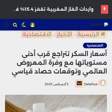
هواتف مخترقة تغزو الأسواق المغربية بأسعار مغرية وتحذيرات من برمجيات تجسس
تسجيل
الوضع
للبحث
الق
الدخول
المظلم
الرئيسية
الأخبار
الاقتصادية
/
/
الاقتصادية
أسعار السكر تتراجع قرب أدنى
مستوياتها مع وفرة المعروض
العالمي وتوقعات حصاد قياسي
أرسل
Detafour
5 أغسطس 2025
بريدا
إلكترونيا