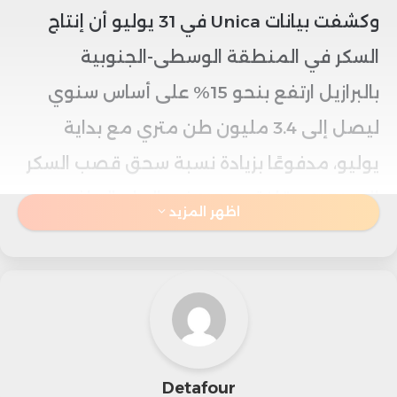
وكشفت بيانات Unica في 31 يوليو أن إنتاج
السكر في المنطقة الوسطى-الجنوبية
بالبرازيل ارتفع بنحو 15% على أساس سنوي
ليصل إلى 3.4 مليون طن متري مع بداية
يوليو، مدفوعًا بزيادة نسبة سحق قصب السكر
إلى 54% مقارنة بـ 50% في العام الماضي.
اظهر المزيد
ورغم أن الأسعار شهدت بعض الدعم في يوليو
بعد هبوط حاد في مايو ويونيو، بفضل خطط
استيراد باكستان وانتقال كوكا كولا لاستخدام
سكر القصب، فإن الطلب العالمي ما يزال دون
Detafour