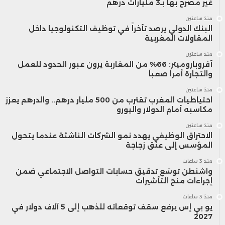
غير مصرح بها بـ3 مليارات درهم
منذ ساعتين
البنك الدولي يرصد تأخراً في توظيف التكنولوجيا داخل
المقاولات المغربية
منذ ساعتين
أفروباروميتر: 66% من المغاربة يرون عبور الحدود للعمل
والتجارة أمراً صعباً
منذ ساعتين
احتياطيات المغرب تقترب من 500 مليار درهم.. والدرهم يعزز
مكاسبه أمام الدولار واليورو
منذ ساعتين
الاحتراق الوظيفي يهدد نمو الشركات الناشئة عندما يتحول
المؤسس إلى عنق زجاجة
منذ 3 ساعات
واشنطن توسّع تدقيق حسابات التواصل الاجتماعي ضمن
إجراءات منح التأشيرات
منذ 3 ساعات
يو بي إس يرفع سقف توقعاته للذهب إلى 5 آلاف دولار في
2027