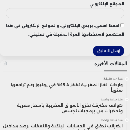
ويعكس هذا الاستثمار المستمر في WafR
الموقع الإلكتروني
الدينامية المتصاعدة التي يشهدها قطاع
التكنولوجيا المالية في المغرب، في ظل تزايد
احفظ اسمي، بريدي الإلكتروني، والموقع الإلكتروني في هذا
المتصفح لاستخدامها المرة المقبلة في تعليقي.
الاعتماد على الحلول الرقمية في المعاملات
اليومية، وارتفاع اهتمام المستثمرين بالسوق
المغربية باعتبارها بيئة واعدة لتطوير خدمات
المقالات الأخيرة
قابلة للتوسع إقليمياً، بما يعزز مسار التحول
منذ 37 دقيقة
واردات الغاز المغربية تقفز 15.4% في يوليوز رغم تراجعها
الرقمي والشمول المالي في المملكة.
سنوياً
منذ ساعة واحدة
هواتف مخترقة تغزو الأسواق المغربية بأسعار مغرية
وتحذيرات من برمجيات تجسس
منذ ساعة واحدة
الضرائب تدقق في الحسابات البنكية والنفقات لرصد مداخيل