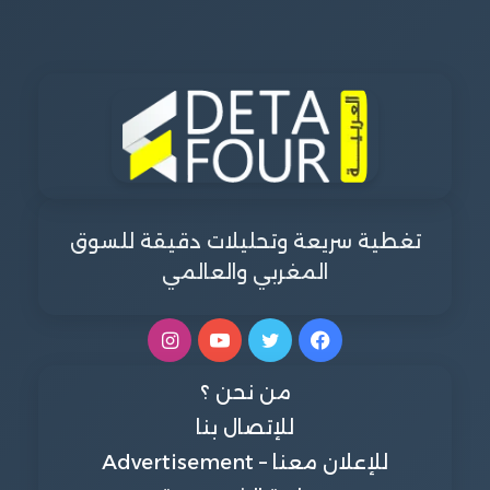
تغطية سريعة وتحليلات دقيقة للسوق
المغربي والعالمي
فيسبوك
تويتر
يوتيوب
انستقرام
من نحن ؟
للإتصال بنا
للإعلان معنا – Advertisement