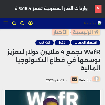
تسجيل
الوضع
للبحث
الق
الدخول
المظلم
الرئيسية
الأخبار
/
اقتصاد المغرب
الأخبار
الشركات
WafR تجمع 4 ملايين دولار لتعزيز
توسعها في قطاع التكنولوجيا
المالية
أرسل
Detafour
12 يونيو 2026
بريدا
إلكترونيا