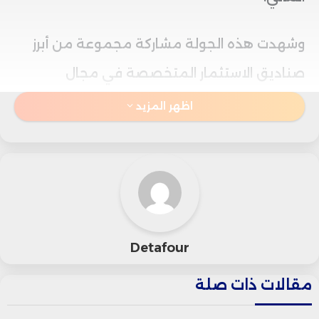
وشهدت هذه الجولة مشاركة مجموعة من أبرز
صناديق الاستثمار المتخصصة في مجال
التكنولوجيا والابتكار، من بينها LoftyInc Capital
اظهر المزيد
وAttijariwafa Ventures وAlmada Ventures،
إلى جانب مستثمرين سبق لهم دعم الشركة مثل
UM6P Ventures وFirst Circle Capital، ما
يعكس استمرار الثقة في نموذجها الاقتصادي
Detafour
وآفاق نموها المستقبلية.
مقالات ذات صلة
وتعود انطلاقة WafR إلى سنة 2021، حيث اختارت