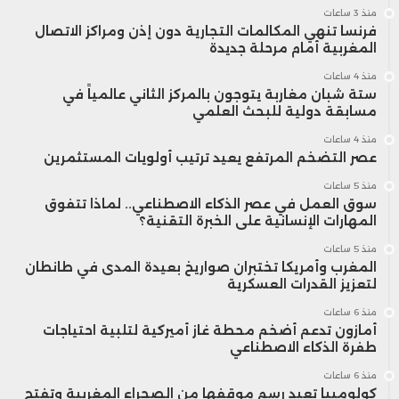
منذ 3 ساعات
فرنسا تنهي المكالمات التجارية دون إذن ومراكز الاتصال
المغربية أمام مرحلة جديدة
منذ 4 ساعات
ستة شبان مغاربة يتوجون بالمركز الثاني عالمياً في
مسابقة دولية للبحث العلمي
منذ 4 ساعات
عصر التضخم المرتفع يعيد ترتيب أولويات المستثمرين
منذ 5 ساعات
سوق العمل في عصر الذكاء الاصطناعي.. لماذا تتفوق
المهارات الإنسانية على الخبرة التقنية؟
منذ 5 ساعات
المغرب وأمريكا تختبران صواريخ بعيدة المدى في طانطان
لتعزيز القدرات العسكرية
منذ 6 ساعات
أمازون تدعم أضخم محطة غاز أميركية لتلبية احتياجات
طفرة الذكاء الاصطناعي
منذ 6 ساعات
كولومبيا تعيد رسم موقفها من الصحراء المغربية وتفتح