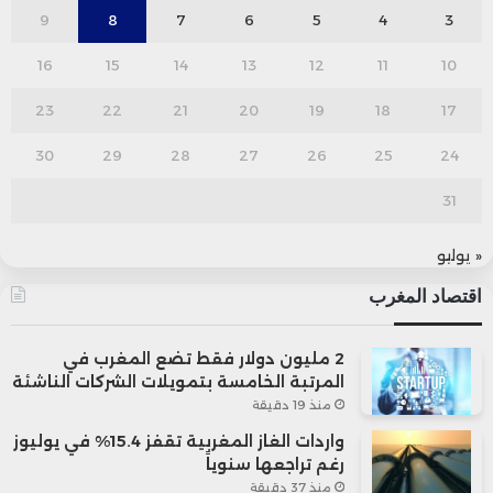
9
8
7
6
5
4
3
16
15
14
13
12
11
10
23
22
21
20
19
18
17
30
29
28
27
26
25
24
31
« يوليو
اقتصاد المغرب
2 مليون دولار فقط تضع المغرب في
المرتبة الخامسة بتمويلات الشركات الناشئة
منذ 19 دقيقة
واردات الغاز المغربية تقفز 15.4% في يوليوز
رغم تراجعها سنوياً
منذ 37 دقيقة