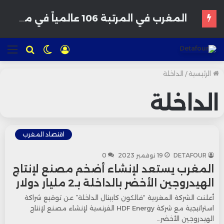
المغرب في المرتبة 106 عالمياً في مؤشر الإقامة 2026 كوجهة مفضلة للمتقاعدين
تسجيل
الوضع
للبحث
الق
الدخول
المظلم
الرئيسية
/
الداخلة
الداخلة
اقتصاد المغرب
DETAFOUR
19 نوفمبر 2023
0
المغرب يستعد لإنشاء أضخم مصنع لإنتاج
الهيدروجين الأخضر بالداخلة بـ2 مليار دولار
أعلنت الشركة المغربية “فالكون كابيتال الداخلة” عن توقيع شراكة
استراتيجية مع شركة HDF Energy الفرنسية لإنشاء مصنع لإنتاج
الهيدروجين الأخضر…