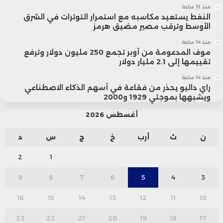
منذ 13 ساعة
النفط يستعيد مكاسبه مع استمرار التوترات في الشرق
الأوسط وترقب مصير مضيق هرمز
منذ 14 ساعة
موف المدعومة من أوبر تجمع 250 مليون دولار وترفع
تقييمها إلى 2.1 مليار دولار
منذ 14 ساعة
راي داليو يحذر من فقاعة في أسهم الذكاء الاصطناعي
ويشبهها بموجتي 1929 و2000
أغسطس 2026
ن
ث
أرب
خ
ج
س
د
2
1
9
8
7
6
5
4
3
16
15
14
13
12
11
10
23
22
21
20
19
18
17