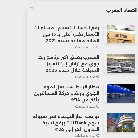
اقتصاد المغرب
رغم انحسار التضخم.. مستويات
الأسعار تظل أعلى بـ 15 في
المائة مقارنة بسنة 2021
منذ 4 ساعات
المغرب يطلق أكبر برنامج ربط
جوي مع “رايان إير” لتعزيز
السياحة خلال شتاء 2026
منذ 4 ساعات
مطار الرباط-سلا يعزز نموه
الجوي بارتفاع حركة المسافرين
بأكثر من 14%
منذ 5 ساعات
بورصة الدار البيضاء تعزز سيولة
سهم CIH Bank برفع نسبة
التداول الحر إلى 35%
منذ 6 ساعات