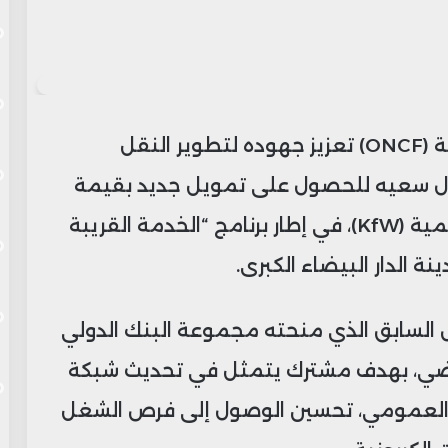
يواصل المكتب الوطني للسكك الحديدية (ONCF) تعزيز جهوده لتطوير النقل
ال سعيه للحصول على تمويل جديد بقيمة
202 مليون أورو من البنك الألماني للتنمية (KfW)، في إطار برنامج “الخدمة القريبة
 السابق الذي منحته مجموعة البنك الدولي
نيو الماضي، بهدف مشترك يتمثل في تحديث شبكة
 العمومي، تحسين الوصول إلى فرص الشغل