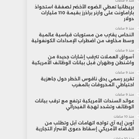
منذ 9 ساعات
بريطانيا تعطي الضوء الأخضر لصفقة استحواذ
باراماونت على وارنر براذرز بقيمة 110 مليارات
دولار
منذ 9 ساعات
النحاس يقترب من مستويات قياسية عالمية
وسط مخاوف من اضطراب الإمدادات الكونغولية
منذ 9 ساعات
أسواق العملات تترقب إشارات جديدة من
واشنطن وطهران قبل بيانات الوظائف الأمريكية
منذ 9 ساعات
تقرير رسمي يدق ناقوس الخطر حول جاهزية
احتياطي المحروقات بالمغرب
منذ 9 ساعات
عوائد السندات الأمريكية ترتفع مع ترقب بيانات
الوظائف وتشدد لهجة الفيدرالي
منذ 10 ساعات
أوبن إيه آي تواجه اتهامات آبل وتطلب من
القضاء الأمريكي إسقاط دعوى الأسرار التجارية
منذ 10 ساعات