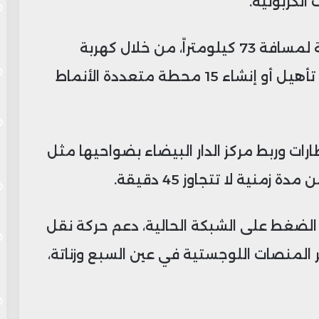
الكربونية.
ويركز البرنامج على تحديث البنية التحتية لمسافة 73 كيلومتراً، من خلال كهربة
الخطوط، تطوير أنظمة الإشارات، وإعادة تأهيل أو إنشاء 15 محطة متعددة الأنماط
رات وربط مركز الدار البيضاء بضواحيها مثل
منية لا تتجاوز 45 دقيقة.
لضغط على الشبكة الحالية، دعم حركة نقل
ير المنصات اللوجستية في عين السبع وزناتة،