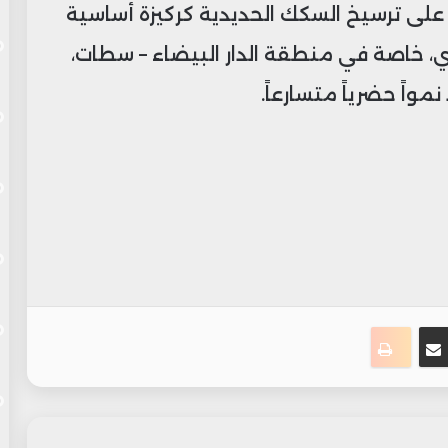
 على ترسيخ السكك الحديدية كركيزة أساسية
، خاصة في منطقة الدار البيضاء – سطات،
واً حضرياً متسارعاً.
ست
سنجر
مشاركة عبر البريد
طباعة