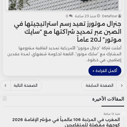
Detafour
منذ 23 ساعة
0
جنرال موتورز تعيد رسم استراتيجيتها في
الصين عبر تمديد شراكتها مع “سايك
موتور” لـ20 عاماً
أعلنت شركة “جنرال موتورز” الأمريكية تمديد اتفاقية مشروعها
المشترك مع “سايك موتور”، التابعة لحكومة شنغهاي، لمدة عقدين
إضافيين، في خطوة…
أكمل القراءة »
الصفحة السابقة
الصفحة التالية
المقالات الأخيرة
منذ 12 ساعة
المغرب في المرتبة 106 عالمياً في مؤشر الإقامة 2026
كوجهة مفضلة للمتقاعدين