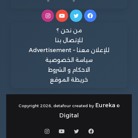
فيسبوك
تويتر
يوتيوب
انستقرام
من نحن ؟
للإتصال بنا
للإعلان معنا – Advertisement
سياسة الخصوصية
الاحكام و الشروط
خريطة الموقع
Eureka
© Copyright 2026, detafour created by
Digital
فيسبوك
تويتر
يوتيوب
انستقرام