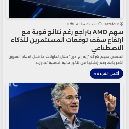
Detafour
منذ 22 ساعة
0
سهم AMD يتراجع رغم نتائج قوية مع
ارتفاع سقف توقعات المستثمرين للذكاء
الاصطناعي
انخفض سهم شركة “إيه إم دي” خلال تداولات ما قبل افتتاح السوق
الأمريكية، رغم إعلانها عن نتائج مالية فصلية تجاوزت…
أكمل القراءة »