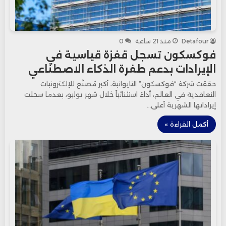
Detafour
منذ 21 ساعة
0
فوكسكون تسجل قفزة قياسية في
الإيرادات بدعم طفرة الذكاء الاصطناعي
حققت شركة “فوكسكون” التايوانية، أكبر مُصنّع للإلكترونيات
التعاقدية في العالم، أداءً استثنائياً خلال شهر يوليو، بعدما سجلت
إيراداتها الشهرية أعلى…
أكمل القراءة »