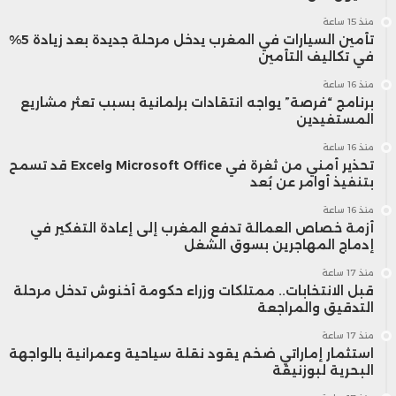
منذ 15 ساعة
تأمين السيارات في المغرب يدخل مرحلة جديدة بعد زيادة 5%
في تكاليف التأمين
منذ 16 ساعة
برنامج “فرصة” يواجه انتقادات برلمانية بسبب تعثر مشاريع
المستفيدين
منذ 16 ساعة
تحذير أمني من ثغرة في Microsoft Office وExcel قد تسمح
بتنفيذ أوامر عن بُعد
منذ 16 ساعة
أزمة خصاص العمالة تدفع المغرب إلى إعادة التفكير في
إدماج المهاجرين بسوق الشغل
منذ 17 ساعة
قبل الانتخابات.. ممتلكات وزراء حكومة أخنوش تدخل مرحلة
التدقيق والمراجعة
منذ 17 ساعة
استثمار إماراتي ضخم يقود نقلة سياحية وعمرانية بالواجهة
البحرية لبوزنيقة