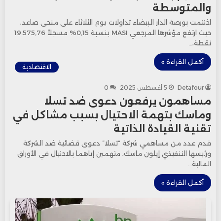
والمتوسطة
اختتمت بورصة الدار البيضاء تداولات يوم الثلاثاء على منحى صاعد،
حيث ارتفع مؤشرها المرجعي MASI بنسبة 0,15% مسجلاً 19.575,76
نقطة،…
أكمل القراءة »
الاقتصادية
Detafour
5 أغسطس 2025
0
مساهمون يرفعون دعوى ضد تسلا
وماسك بتهمة الاحتيال بسبب مشاكل في
تقنية القيادة الذاتية
قدم عدد من مساهمي شركة “تسلا” دعوى قضائية ضد الشركة
ورئيسها التنفيذي إيلون ماسك، متهمين إياهما بالاحتيال في الأوراق
المالية…
أكمل القراءة »