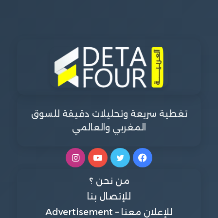
تغطية سريعة وتحليلات دقيقة للسوق
المغربي والعالمي
فيسبوك
تويتر
يوتيوب
انستقرام
من نحن ؟
للإتصال بنا
للإعلان معنا – Advertisement