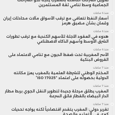
مدفوعة بموجة التفاؤل حول الذكاء
الجماعية وسط تنامي ثقة المستثمرين
منذ 6 ساعات
الاصطناعي. وأوضح “روس مايفيلد”، استراتيجي
أسعار النفط تتعافى مع ترقب الأسواق مآلات محادثات إيران
وعُمان بشأن مضيق هرمز
الاستثمار في “بيرد برايفت ويلث مانجمنت”، أن
منذ 6 ساعات
تأثير قطاع الذكاء الاصطناعي على سوق
هدوء في العقود الآجلة للأسهم الكندية مع ترقب تطورات
الشرق الأوسط وأسهم الذكاء الاصطناعي
الأسهم أصبح أكبر من مرونة الاقتصاد الكلي
منذ 6 ساعات
الأسر المغربية تحت ضغط الديون مع تنامي الاعتماد على
نفسه، مما يفسر ارتفاع أسهم التكنولوجيا
القروض البنكية
بشكل لافت.
منذ 7 ساعات
المختبر الوطني للشرطة العلمية بالمغرب يعزز مكانته
الدولية بحصوله على اعتماد “ISO 17025”
أشار محللو “جولدمان ساكس” إلى أن انخفاض
منذ 7 ساعات
المغرب يطلق مرحلة جديدة لتطوير النقل الجوي بربط مطار
قيمة الدولار منذ مطلع العام عزز قدرة شركات
الدار البيضاء بالقطار فائق السرعة
“إس آند بي 500” على التنافس دوليًا، ما
منذ 7 ساعات
تقرير دولي: المغرب يتقدم اقتصادياً لكنه يواجه تحديات
انعكس إيجابًا على أرباحها، خصوصًا تلك التي
كبرى في التعليم والصحة