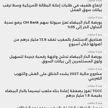
منذ 4 ساعات
هذه البيانات
فرصة للمركزي الأمريكي لخفض
ارتفاع طفيف في طلبات إعانة البطالة الأمريكية وسط ترقب
بيانات سوق العمل
الفائدة، وهو ما يعزز من جاذبية الأسهم.
منذ 5 ساعات
بورصة الدار البيضاء تعزز سيولة سهم CIH Bank برفع نسبة
التداول الحر إلى 35%
تأثرت بشكل إيجابي القطاعات التي تعتمد على
منذ 5 ساعات
الاقتراض، مثل شركات البناء، التي سجلت
صناديق الاستثمار بالمغرب تفقد 13,8 مليار درهم من
أصولها خلال أسبوع
ارتفاعًا ملحوظًا في أسهمها خلال أغسطس.
منذ 5 ساعات
بورصة الدار البيضاء تدشن واجهة رقمية جديدة لتسهيل
كما ارتفع مؤشر “راسل 2000” لأسهم الشركات
ولوج المستثمرين إلى بيانات السوق
الصغيرة بنسبة 5% خلال الشهر الماضي،
منذ 6 ساعات
مشروع مالية 2027 يشدد الخناق على الغش والتهرب
مستفيدًا من التوقعات المرتبطة بتخفيض
الضريبي
أسعار الفائدة.
منذ 6 ساعات
TGCC تفوز بصفقة إعادة بناء ملعب تيسيما بالدار البيضاء
بقيمة 1.8 مليار درهم
تصدرت شركات التكنولوجيا مكاسب السوق،
منذ 6 ساعات
تمويل الشركات الناشئة بالمغرب يتجه نحو الشراكات