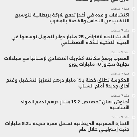
منذ 7 ساعات
تعتمد على التصدير.
اكتشافات واعدة في أغدز تدفع شركة بريطانية لتوسيع
التنقيب عن النحاس والفضة بالمغرب
و حذر مصرفا “مورغان ستانلي” و”جيه بي
منذ 7 ساعات
ألفابت تتجه لاقتراض 25 مليار دولار لتمويل توسعها في
مورجان” من أن الزخم القياسي للأسهم
البنية التحتية للذكاء الاصطناعي
منذ 7 ساعات
الأمريكية قد يتعرض لتراجع مؤقت بعد خفض
المغرب يرسخ مكانته كشريك اقتصادي لإسبانيا مع مبادلات
تجارية تتجاوز 10 مليارات يورو
الفائدة المتوقع في اجتماع الاحتياطي
منذ 7 ساعات
الفيدرالي هذا الأسبوع، ما يجعل الأسواق أمام
الحكومة تطلق خطة بـ15 مليار درهم لتعزيز التشغيل وفتح
آفاق جديدة أمام الشباب
مرحلة حرجة تتطلب متابعة دقيقة واتخاذ
منذ 7 ساعات
أخنوش يعلن تخصيص 13.2 مليار درهم لدعم المواد
قرارات استثمارية مدروسة.
الأساسية
منذ 7 ساعات
التجارة المغربية البريطانية تسجل قفزة جديدة بـ5.3 مليارات
جنيه إسترليني خلال عام