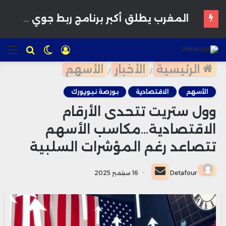
المغرب يطلق أكبر برنامج ربط جوي مع “رايان إير” لتعزيز السياحة خلال شتاء 2026
تسجيل
الوضع
للبحث
الق
الدخول
المظلم
الرئيسية
الأخبار
الأسهم
/
/
الأسهم
الاقتصادية
بورصة نيويورك
وول ستريت تتحدى الأرقام
الاقتصادية…مكاسب الأسهم
تتصاعد رغم المؤشرات السلبية
أرسل
Detafour
16 سبتمبر 2025
بريدا
إلكترونيا