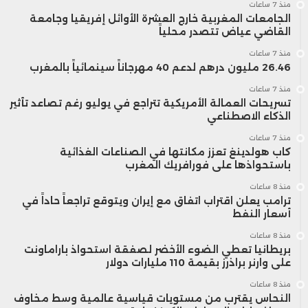
منذ 7 ساعات
الجامعات المغربية خارج العشرة الأوائل إفريقيا وجامعة
القاضي عياض تتصدر محلياً
منذ 7 ساعات
26.46 مليون درهم لدعم 40 مهرجاناً سينمائياً بالمغرب
منذ 7 ساعات
تسريحات العمالة الأمريكية تتراجع في يوليو رغم تصاعد تأثير
الذكاء الاصطناعي
منذ 7 ساعات
كاب هولدينغ تعزز مكانتها في الصناعات الغذائية
باستحواذها على فورافريك المغرب
منذ 8 ساعات
ترامب يعلن اقتراب اتفاق مع إيران ويتوقع تراجعاً حاداً في
أسعار النفط
منذ 8 ساعات
بريطانيا تعطي الضوء الأخضر لصفقة استحواذ باراماونت
على وارنر براذرز بقيمة 110 مليارات دولار
منذ 8 ساعات
النحاس يقترب من مستويات قياسية عالمية وسط مخاوف