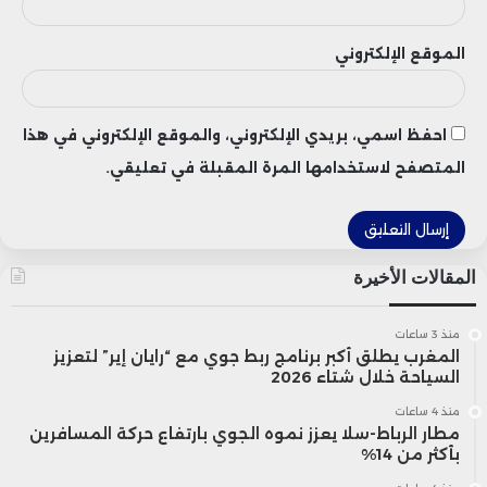
معتبرة أن ضعف بعض البيانات لا يثني
الموقع الإلكتروني
المستثمرين عن التفاؤل.
احفظ اسمي، بريدي الإلكتروني، والموقع الإلكتروني في هذا
المتصفح لاستخدامها المرة المقبلة في تعليقي.
المقالات الأخيرة
منذ 3 ساعات
المغرب يطلق أكبر برنامج ربط جوي مع “رايان إير” لتعزيز
السياحة خلال شتاء 2026
منذ 4 ساعات
ويضيف “روب هاورث”، مدير استراتيجية
مطار الرباط-سلا يعزز نموه الجوي بارتفاع حركة المسافرين
بأكثر من 14%
الاستثمار في “يو إس بنك”، أن السوق ترى في