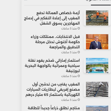
أزمة خصاص العمالة تدفع
المغرب إلى إعادة التفكير في إدماج
المهاجرين بسوق الشغل
منذ 3 ساعات
قبل الانتخابات.. ممتلكات وزراء
حكومة أخنوش تدخل مرحلة
التدقيق والمراجعة
منذ 3 ساعات
استثمار إماراتي ضخم يقود نقلة
سياحية وعمرانية بالواجهة البحرية
لبوزنيقة
منذ 3 ساعات
المغرب يقترب من تدشين أول
مصنع إفريقي لبطاريات السيارات
الكهربائية باستثمار 65 مليار درهم
منذ 3 ساعات
مناجم تطلق ذراعاً جديداً للطاقة