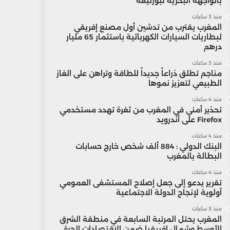
بالواجهة البحرية لبوزنيقة
منذ 3 ساعات
المغرب يقترب من تدشين أول مصنع إفريقي
لبطاريات السيارات الكهربائية باستثمار 65 مليار
درهم
منذ 3 ساعات
مناجم تطلق ذراعاً جديداً للطاقة وتراهن على الغاز
الطبيعي لتعزيز نموها
منذ 4 ساعات
تحذير أمني في المغرب من ثغرة تهدد مستخدمي
Firefox على أندرويد
منذ 4 ساعات
البنك الدولي : 884 ألف شخص خارج حسابات
البطالة بالمغرب
منذ 4 ساعات
تقرير يدعو إلى جعل إصلاح المستشفى العمومي
أولوية لإنجاح الدولة الاجتماعية
منذ 5 ساعات
المغرب يحتل المرتبة السابعة في منطقة الشرق
الأوسط وشمال إفريقيا ضمن الاقتصادات الحرة