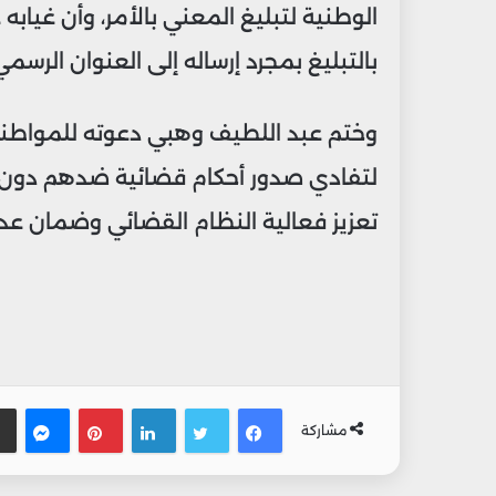
الوطنية لتبليغ المعني بالأمر، وأن غيابه ع
بالتبليغ بمجرد إرساله إلى العنوان الرسمي
وختم عبد اللطيف وهبي دعوته للمواطنين
لتفادي صدور أحكام قضائية ضدهم دون ع
تعزيز فعالية النظام القضائي وضمان عدا
فيسبوك
تويتر
لينكدإن
بينتيريس
ماس
مشاركة