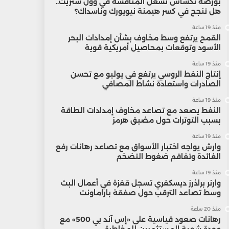
بورصة تكساس تشعل المنافسة في وول ستريت..
هل تنجح في كسر هيمنة نيويورك وناسداك؟
منذ 19 ساعة
القمح يرتفع وسط مخاوف بشأن إمدادات البحر
الأسود وتوقعات بمحاصيل أمريكية قوية
منذ 19 ساعة
إنتاج النفط الروسي يرتفع في يوليو مع تحسن
الصادرات واستعادة نشاط المصافي
منذ 19 ساعة
النفط يصعد مع تصاعد مخاوف إمدادات الطاقة
بسبب التوترات حول مضيق هرمز
منذ 19 ساعة
وارش يواجه اختبار الأسواق مع تصاعد رهانات رفع
الفائدة وتفاقم ضغوط التضخم
منذ 19 ساعة
وارنر براذرز ديسكفري تسجل قفزة في أعمال البث
وسط تصاعد الترقب حول صفقة باراماونت
منذ 20 ساعة
رهانات صعود قياسية على «إس آند بي 500» مع