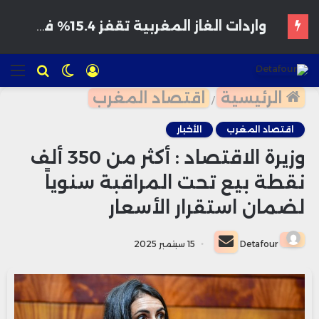
هواتف مخترقة تغزو الأسواق المغربية بأسعار مغرية وتحذيرات من برمجيات تجسس
تسجيل
الوضع
للبحث
الق
الدخول
المظلم
الرئيسية
اقتصاد المغرب
/
اقتصاد المغرب
الأخبار
وزيرة الاقتصاد : أكثر من 350 ألف
نقطة بيع تحت المراقبة سنوياً
لضمان استقرار الأسعار
أرسل
Detafour
15 سبتمبر 2025
بريدا
إلكترونيا