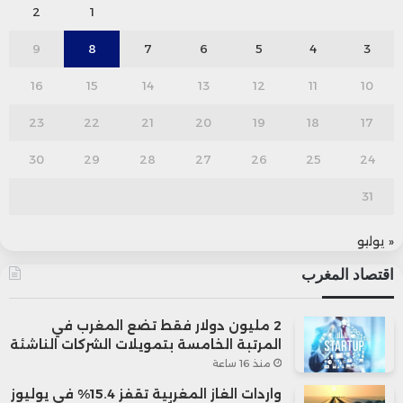
2
1
9
8
7
6
5
4
3
16
15
14
13
12
11
10
23
22
21
20
19
18
17
30
29
28
27
26
25
24
31
« يوليو
اقتصاد المغرب
2 مليون دولار فقط تضع المغرب في
المرتبة الخامسة بتمويلات الشركات الناشئة
منذ 16 ساعة
واردات الغاز المغربية تقفز 15.4% في يوليوز