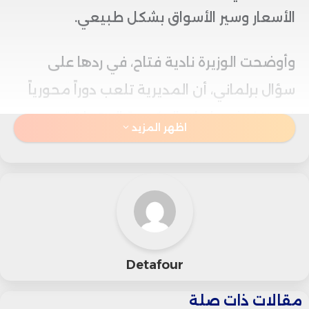
الأسعار وسير الأسواق بشكل طبيعي.
وأوضحت الوزيرة نادية فتاح، في ردها على
سؤال برلماني، أن المديرية تلعب دوراً محورياً
في تنفيذ سياسات الحكومة المتعلقة
اظهر المزيد
بالمنافسة والأسعار والمقاصة، عبر استراتيجية
تهدف إلى حماية القدرة الشرائية للمواطنين
وتحسين ظروف عيشهم.
وتشرف المديرية على لجنة الأسعار المشتركة
Detafour
بين الوزارات، المسؤولة عن تحديد ومراجعة
مقالات ذات صلة
أسعار عدد من المواد والخدمات الأساسية، كما