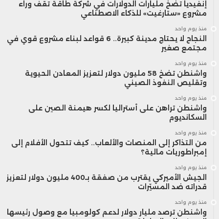
إنفيديا تضخ مليارات الدولارات في شركة طاقة تقف وراء
مشروع «ستارغيت» للذكاء الاصطناعي
منذ يوم واحد
النجاح لا يحتاج مدينة كبيرة.. 6 قواعد لبناء مشروع قوي في
مجتمع صغير
منذ يوم واحد
واشنطن تضخ 58 مليون دولار لتعزيز المعادن الحيوية
وتقليص النفوذ الصيني
منذ يوم واحد
واشنطن تراهن على أستراليا لكسر هيمنة الصين على
السكانديوم
منذ يوم واحد
من التذاكر إلى المنصات والألعاب.. كيف تتحول الأفلام إلى
إمبراطوريات مالية؟
منذ يوم واحد
الجيش الأميركي يقترب من صفقة بـ400 مليون دولار لتعزيز
قدراته ضد المسيّرات
منذ يوم واحد
واشنطن ترصد مليار دولار لدعم كولومبيا مع وصول رئيسها