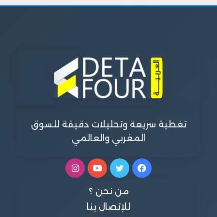
تغطية سريعة وتحليلات دقيقة للسوق
المغربي والعالمي
فيسبوك
تويتر
يوتيوب
انستقرام
من نحن ؟
للإتصال بنا