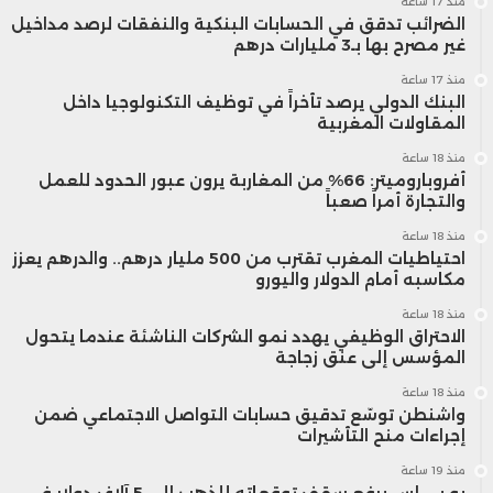
منذ 17 ساعة
الضرائب تدقق في الحسابات البنكية والنفقات لرصد مداخيل
غير مصرح بها بـ3 مليارات درهم
منذ 17 ساعة
البنك الدولي يرصد تأخراً في توظيف التكنولوجيا داخل
المقاولات المغربية
منذ 18 ساعة
أفروباروميتر: 66% من المغاربة يرون عبور الحدود للعمل
والتجارة أمراً صعباً
منذ 18 ساعة
احتياطيات المغرب تقترب من 500 مليار درهم.. والدرهم يعزز
مكاسبه أمام الدولار واليورو
منذ 18 ساعة
الاحتراق الوظيفي يهدد نمو الشركات الناشئة عندما يتحول
المؤسس إلى عنق زجاجة
منذ 18 ساعة
واشنطن توسّع تدقيق حسابات التواصل الاجتماعي ضمن
إجراءات منح التأشيرات
منذ 19 ساعة
يو بي إس يرفع سقف توقعاته للذهب إلى 5 آلاف دولار في