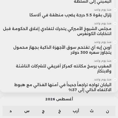
اليميني إلى السلطة
منذ يوم واحد
زلزال بقوة 5.5 درجة يضرب منطقة في ألاسكا
منذ يوم واحد
مجلس الشيوخ الأميركي يتحرك لتفادي إغلاق الحكومة قبل
انتخابات الكونغرس
منذ يوم واحد
أوبن إيه آي تقتحم سوق الأجهزة الذكية بجهاز محمول
يتجاوز سعره 300 دولار
منذ يوم واحد
المغرب يرسخ مكانته كمركز أفريقي للشركات الناشئة
والابتكار
منذ يوم واحد
اليابان تواجه تراجعاً جديداً في أمنها الغذائي مع هبوط
الاكتفاء الذاتي إلى 37%
أغسطس 2026
ن
ث
أرب
خ
ج
س
د