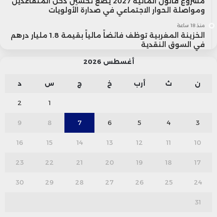
مشروع قانون المالية 2027 يضع تحسين دخل المتقاعدين
السوق المحلية.
ومواصلة الحوار الاجتماعي في صدارة الأولويات
منذ 18 ساعة
الخزينة المغربية توظف فائضاً مالياً بقيمة 1.8 مليار درهم
في السوق النقدية
أغسطس 2026
ن
ث
أرب
خ
ج
س
د
2
1
9
8
7
6
5
4
3
16
15
14
13
12
11
10
23
22
21
20
19
18
17
30
29
28
27
26
25
24
31