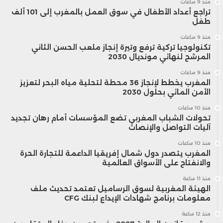
منذ 9 ساعات
تراجع أعداد الأطفال في سوق العمل بالمغرب إلى 101 ألف
ألمانيا من حيث حجم الاقتصاد بالدولار، يرجع
طفل
إلى حد كبير إلى ضعف الين، ومسار الشيخوخة،
منذ 9 ساعات
تكنولوجيا تركية ترفع وتيرة إنجاز ملعب الحسن الثاني
وتقلص عدد السكان. ومع ذلك، فإن الاقتصاد
المرشح لنهائي مونديال 2030
منذ 9 ساعات
الألماني لا يقدم نموذجاً على قوة الاقتصاد.
المغرب يخطط لإنجاز 36 محطة لتحلية مياه البحر لتعزيز
الأمن المائي بحلول 2030
يتوقع صندوق النقد الدولي أن تتفوق الهند
منذ 10 ساعات
تحولات الشباب المغربي تضع المؤسسات أمام رهان تجديد
على كلا الاقتصادين، الياباني والألماني، في
آليات التواصل والإنصات
منذ 10 ساعات
السنوات الثلاث المقبلة. وفي الوقت الذي
المغرب يتصدر دول شمال إفريقيا الداعمة للتجارة الحرة
والانفتاح على الأسواق العالمية
تتباهى فيه كل من اليابان وألمانيا بمستويات
منذ 11 ساعة
دخل للفرد أعلى كثيراً من نظيرتهما في الهند،
الهيئة المغربية لسوق الرساميل تعتمد تحديث ملف
معلومات برنامج شهادات الإيداع لبنك CFG
فإنهما تفتقران إلى النمو السكاني وإمكانات
منذ 12 ساعة