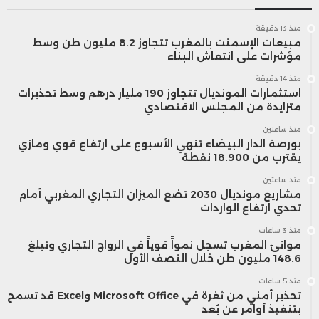
يؤدي الركود المفاجئ إلى تعقيد المشهد
منذ 13 دقيقة
بالنسبة إلى محافظ بنك اليابان كازو أويدا. ففي
مبيعات الإسمنت بالمغرب تتجاوز 8.2 مليون طن وسط
مؤشرات على انتعاش البناء
حين يفضّل محافظو البنوك المركزية بشكل
منذ 14 دقيقة
عام تجنب رفع تكاليف الاقتراض عندما تنكمش
استثمارات المونديال تتجاوز 190 مليار درهم وسط تحذيرات
متزايدة من المجلس الاقتصادي
اقتصاداتهم، يبدو أن أويدا يركز بشكل أكبر على
منذ ساعتين
بورصة الدار البيضاء تنهي الأسبوع على ارتفاع قوي ومازي
الاتجاهات طويلة المدى في التضخم والأجور،
يقترب من 18.900 نقطة
مقارنة بأرقام النمو الاقتصادي الفصلية.
منذ ساعتين
مشاريع مونديال 2030 تضع الميزان التجاري المغربي أمام
تحدي ارتفاع الواردات
توقع معظم الاقتصاديين الذين استطلعت
منذ 3 ساعات
موانئ المغرب تسجل نمواً قوياً في الرواج التجاري وتبلغ
“بلومبرغ” آراءهم في يناير الماضي أن يرفع
148.6 مليون طن خلال النصف الأول
البنك المركزي الياباني أسعار الفائدة بحلول
منذ 5 ساعات
تحذير أمني من ثغرة في Microsoft Office وExcel قد تسمح
إبريل. قد لا يكون انكماش الاقتصاد كافياً لإخراج
بتنفيذ أوامر عن بُعد