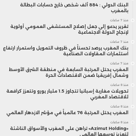
البنك الدولي : 884 ألف شخص خارج حسابات البطالة
تضخم مستقر وزيادة نمو الاقتصاد. من
بالمغرب
المحتمل أن محافظ البنك المركزي يريد أن يرى
منذ 7 ساعات
تقرير يدعو إلى جعل إصلاح المستشفى العمومي أولوية
لإنجاح الدولة الاجتماعية
مفاوضات الأجور المرتقبة بين الشركات
منذ 7 ساعات
والنقابات تسفر عن زيادات أكبر من العام
بنك المغرب يرصد تحسناً في ظروف التمويل واستمرار ارتفاع
استثمارات المقاولات الصناعية
الماضي.
منذ 7 ساعات
المغرب يحتل المرتبة السابعة في منطقة الشرق الأوسط
وشمال إفريقيا ضمن الاقتصادات الحرة
أعلن أكبر اتحاد نقابي في البلاد، “رينغو
منذ 8 ساعات
(Rengo)، عن أول إحصاء له لصفقات الأجور في
تحويلات مغاربة إسبانيا تتجاوز 1.5 مليار يورو وتتعزز كرافعة
للاقتصاد المغربي
منتصف مارس، وسيقوم بتحديث نتائجه بشكل
منذ 8 ساعات
المغرب يحتل المرتبة 76 عالمياً في مؤشر الازدهار العالمي
متكرر قبل الإحصاء النهائي المقرر في يوليو.
منذ 8 ساعات
نوّه أويدا بالفعل إلى أنه لا يحتاج إلى انتظار
«Azimut Holding» تراهن على المغرب والأسواق الناشئة
لتعزيز توسعها العالمي