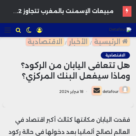
استثمارات المونديال تتجاوز 190 مليار درهم وسط تحذيرات متزايدة من المجلس الاقتصادي
تسجيل
الوضع
للبحث
الق
الدخول
المظلم
الرئيسية
الأخبار
الاقتصادية
/
/
الاقتصادية
هل تتعافى اليابان من الركود؟
وماذا سيفعل البنك المركزي؟
أرسل
detafour
18 فبراير 2024
بريدا
إلكترونيا
فقدت اليابان مكانتها كثالث أكبر اقتصاد في
العالم لصالح ألمانيا بعد دخولها في حالة ركود