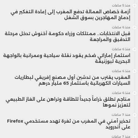
منذ 5 ساعات
بنك اليابان عن مساره عن هذا الإطار الزمني. قال
أزمة خصاص العمالة تدفع المغرب إلى إعادة التفكير في
إدماج المهاجرين بسوق الشغل
أويدا إن الظروف المالية ستظل ميسّرة حتى لو
منذ 6 ساعات
ألغى سعر الفائدة السلبي، الذي يُعد الأخير على
قبل الانتخابات.. ممتلكات وزراء حكومة أخنوش تدخل مرحلة
التدقيق والمراجعة
مستوى العالم. من المرجح أن يؤدي رفع
منذ 6 ساعات
استثمار إماراتي ضخم يقود نقلة سياحية وعمرانية بالواجهة
الفائدة إلى وصولها للصفر.
البحرية لبوزنيقة
منذ 6 ساعات
4- ما الذي يترقبه أويدا لرفع أسعار
المغرب يقترب من تدشين أول مصنع إفريقي لبطاريات
السيارات الكهربائية باستثمار 65 مليار درهم
الفائدة؟
منذ 6 ساعات
مناجم تطلق ذراعاً جديداً للطاقة وتراهن على الغاز الطبيعي
لتعزيز نموها
يتطلع أويدا لأن يرى دورة إيجابية من ارتفاع
منذ 7 ساعات
تحذير أمني في المغرب من ثغرة تهدد مستخدمي Firefox
الأجور والأسعار. جادل بنك اليابان منذ فترة
على أندرويد
طويلة بأن رفع الأجور ضروري من أجل تحقيق
منذ 7 ساعات