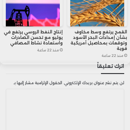
قياسي عندما تدخل اليابان في
ركود؟
القمح يرتفع وسط مخاوف
إنتاج النفط الروسي يرتفع في
بشأن إمدادات البحر الأسود
يوليو مع تحسن الصادرات
من المفارقة أن أداء سوق الأوراق المالية
وتوقعات بمحاصيل أمريكية
واستعادة نشاط المصافي
قوية
اليابانية تشهد أداءً جيداً، في الوقت الذي
منذ 22 ساعة
منذ 22 ساعة
يتعرض فيه اقتصادها لضربة قوية. تبدو
اترك تعليقاً
السوق أكثر تركيزاً على التغير الكبير في
لن يتم نشر عنوان بريدك الإلكتروني.
الحقول الإلزامية مشار إليها بـ
ديناميكيات التضخم في اليابان، والتغيرات في
ا
تصورات المسؤولين التنفيذيين في مجالس
ل
الإدارة، مع اقتراب مؤشر “نيكاي 225” من
ت
ع
المستويات المسجلة آخر مرة خلال فترة الازدهار
ل