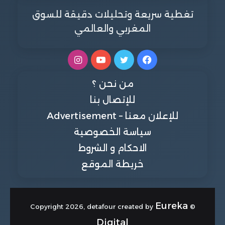
تغطية سريعة وتحليلات دقيقة للسوق
المغربي والعالمي
فيسبوك
تويتر
يوتيوب
انستقرام
من نحن ؟
للإتصال بنا
للإعلان معنا – Advertisement
سياسة الخصوصية
الاحكام و الشروط
خريطة الموقع
Eureka
© Copyright 2026, detafour created by
Digital