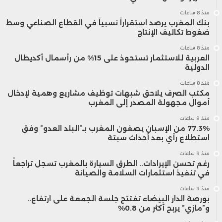
جميع نتائج الأجور.
منذ 8 ساعات
بنك المغرب يرصد استقراراً نسبياً في القطاع الصناعي وسط
ضغوط تكاليف الإنتاج
تكثف قيادات النقابات العمالية في اليابان
منذ 8 ساعات
دعواتها لزيادة الأجور لتجاوز مستويات العام
العربية للاستثمار تستحوذ على 15% من رأسمال أكديطال
الدولية
الماضي، مع زيادة رئيس الوزراء فوميو كيشيدا
منذ 8 ساعات
مكتب الصرف يلاحق شبهات توظيف مشاريع وهمية لإدخال
الضغوط على الشركات بدعوته إلى زيادة الأجور
أموال مجهولة المصدر إلى المغرب
بما يتجاوز التضخم.
منذ 9 ساعات
77.3% من الإسبان يصفون المغرب بـ”البلد العدو” وفق
استطلاع رأي بعد أحداث سبتة
5- هل ستستعيد اليابان مكانتها
منذ 9 ساعات
كثالث أكبر اقتصاد في العالم ؟
رغم تحسن الإيرادات.. الطرق السيارة بالمغرب تسجل تراجعاً
في تنفيذ استثمارات السلامة والصيانة
منذ 9 ساعات
يبدو ذلك أمراً غير محتمل. فتراجع اليابان في
بورصة الدار البيضاء تفتتح جلسة الجمعة على ارتفاع..
و”مازي” يربح أكثر من 0.8%
تصنيفات الاقتصادات العالمية لتأتي بعد