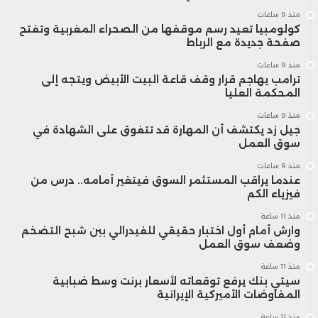
منذ 9 ساعات
الولايات المتحدة في تشجيع المستثمرين
كولومبيا تعيد رسم موقفها من الصحراء المغربية وتفتح
صفحة جديدة مع الرباط
الأمريكيين.
منذ 9 ساعات
ترامب يهاجم قرار وقف قاعة البيت الأبيض ويتجه إلى
المحكمة العليا
كما تمت الإشارة إلى أن الإصلاحات
منذ 9 ساعات
الاقتصادية المغربية، مثل خطة المغرب
جيل زد يكتشف أن المهارة قد تتفوق على الشهادة في
سوق العمل
الأخضر، كانت ذات نتائج مختلطة، على الرغم
منذ 9 ساعات
عندما يراقب المستثمر السوق فيتغير أمامه.. درس من
من إشادة منظمة التجارة العالمية بجهود
فيزياء الكم
المملكة في تحسين نظامها التجاري.
منذ 11 ساعة
وارش أمام أول اختبار حقيقي للفيدرالي بين شبح التضخم
وضعف سوق العمل
منذ 11 ساعة
سيتي بنك يرفع توقعاته لأسعار برنت وسط ضبابية
المفاوضات الأميركية الإيرانية
منذ 11 ساعة