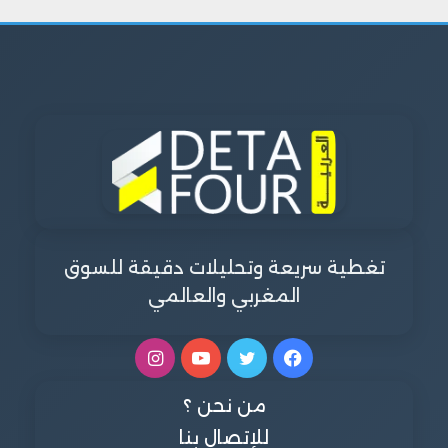
تغطية سريعة وتحليلات دقيقة للسوق
المغربي والعالمي
فيسبوك
تويتر
يوتيوب
انستقرام
من نحن ؟
للإتصال بنا