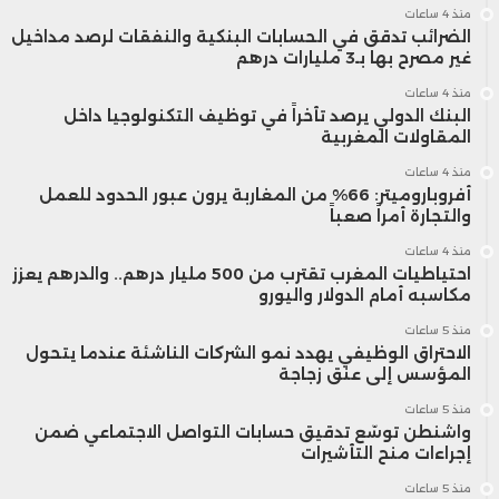
منذ 4 ساعات
كما أبرز التقرير أن المغرب حقق نمواً
الضرائب تدقق في الحسابات البنكية والنفقات لرصد مداخيل
غير مصرح بها بـ3 مليارات درهم
اقتصادياً ملحوظاً، حيث ارتفع الناتج المحلي
منذ 4 ساعات
البنك الدولي يرصد تأخراً في توظيف التكنولوجيا داخل
الإجمالي من 63 مليار دولار في 2005 إلى
المقاولات المغربية
131 مليار دولار في 2022.
منذ 4 ساعات
أفروباروميتر: 66% من المغاربة يرون عبور الحدود للعمل
والتجارة أمراً صعباً
ومع ذلك، فإن هذا النمو ناتج عن عوامل
منذ 4 ساعات
احتياطيات المغرب تقترب من 500 مليار درهم.. والدرهم يعزز
أخرى غير مرتبطة مباشرة باتفاقية MAFTA،
مكاسبه أمام الدولار واليورو
مثل الظروف المناخية الجيدة، وكوفيد-19،
منذ 5 ساعات
الاحتراق الوظيفي يهدد نمو الشركات الناشئة عندما يتحول
والجفاف، والمشاريع البنية التحتية،
المؤسس إلى عنق زجاجة
منذ 5 ساعات
والإصلاحات المحلية.
واشنطن توسّع تدقيق حسابات التواصل الاجتماعي ضمن
إجراءات منح التأشيرات
ورغم التنازلات الكبيرة في مفاوضات
منذ 5 ساعات