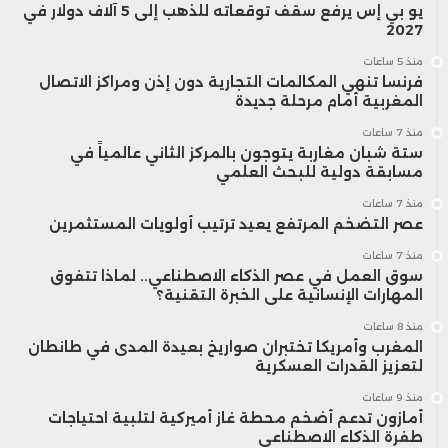
يو بي إس يرفع سقف توقعاته للذهب إلى 5 آلاف دولار في
الاتفاقية، لم تحقق الصادرات التقليدية
2027
منذ 5 ساعات
المغربية، مثل النسيج، النمو المتوقع. بينما
فرنسا تنهي المكالمات التجارية دون إذن ومراكز الاتصال
المغربية أمام مرحلة جديدة
تفوقت صادرات الأسمدة، شهدت صادرات
منذ 7 ساعات
النسيج تراجعاً طفيفاً.
ستة شبان مغاربة يتوجون بالمركز الثاني عالمياً في
مسابقة دولية للبحث العلمي
منذ 7 ساعات
بحسب معهد واشنطن، فقد تخصصت
عصر التضخم المرتفع يعيد ترتيب أولويات المستثمرين
المملكة في أسواق متخصصة مثل بطاريات
منذ 7 ساعات
سوق العمل في عصر الذكاء الاصطناعي.. لماذا تتفوق
السيارات الكهربائية، مستفيدة من المعادن
المهارات الإنسانية على الخبرة التقنية؟
منذ 8 ساعات
النادرة الموجودة في المغرب.
المغرب وأمريكا تختبران صواريخ بعيدة المدى في طانطان
لتعزيز القدرات العسكرية
وأشار المعهد إلى تدفق الاستثمارات
منذ 9 ساعات
أمازون تدعم أضخم محطة غاز أميركية لتلبية احتياجات
طفرة الذكاء الاصطناعي
الصينية في هذا المجال، وفسر ذلك بتردد