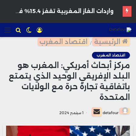
هواتف مخترقة تغزو الأسواق المغربية بأسعار مغرية وتحذيرات من برمجيات تجسس
تسجيل
الوضع
للبحث
الق
الدخول
المظلم
الرئيسية
اقتصاد المغرب
/
اقتصاد المغرب
مركز أبحاث أمريكي: المغرب هو
البلد الإفريقي الوحيد الذي يتمتع
باتفاقية تجارة حرة مع الولايات
المتحدة
أرسل
detafour
1 سبتمبر 2024
بريدا
إلكترونيا