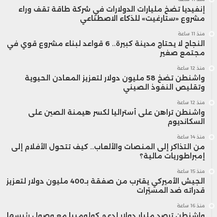
إنفيديا تضخ مليارات الدولارات في شركة طاقة تقف وراء
مشروع «ستارغيت» للذكاء الاصطناعي
منذ 11 ساعة
النجاح لا يحتاج مدينة كبيرة.. 6 قواعد لبناء مشروع قوي في
مجتمع صغير
منذ 12 ساعة
واشنطن تضخ 58 مليون دولار لتعزيز المعادن الحيوية
وتقليص النفوذ الصيني
منذ 12 ساعة
واشنطن تراهن على أستراليا لكسر هيمنة الصين على
السكانديوم
منذ 14 ساعة
من التذاكر إلى المنصات والألعاب.. كيف تتحول الأفلام إلى
إمبراطوريات مالية؟
منذ 15 ساعة
الجيش الأميركي يقترب من صفقة بـ400 مليون دولار لتعزيز
قدراته ضد المسيّرات
منذ 16 ساعة
واشنطن ترصد مليار دولار لدعم كولومبيا مع وصول رئيسها