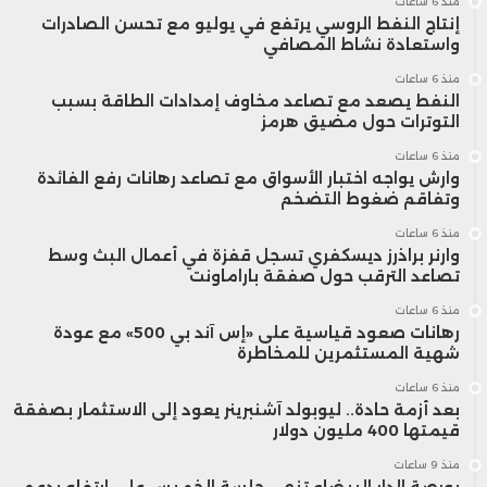
منذ 6 ساعات
إنتاج النفط الروسي يرتفع في يوليو مع تحسن الصادرات
واستعادة نشاط المصافي
منذ 6 ساعات
النفط يصعد مع تصاعد مخاوف إمدادات الطاقة بسبب
التوترات حول مضيق هرمز
منذ 6 ساعات
وارش يواجه اختبار الأسواق مع تصاعد رهانات رفع الفائدة
وتفاقم ضغوط التضخم
منذ 6 ساعات
وارنر براذرز ديسكفري تسجل قفزة في أعمال البث وسط
تصاعد الترقب حول صفقة باراماونت
منذ 6 ساعات
رهانات صعود قياسية على «إس آند بي 500» مع عودة
شهية المستثمرين للمخاطرة
منذ 6 ساعات
بعد أزمة حادة.. ليوبولد آشنبرينر يعود إلى الاستثمار بصفقة
قيمتها 400 مليون دولار
منذ 9 ساعات
بورصة الدار البيضاء تنهي جلسة الخميس على ارتفاع بدعم