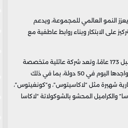
يعزز النمو العالمي للمجموعة، ويدعم
كيز على الابتكار وبناء روابط عاطفية مع
وتأسست مجموعة لاكاسا في إسبانيا قبل 173 عامًا، وتعد شركة عائلية متخصصة
في صناعة الشوكولاتة والحلويات، مع تواجدها اليوم في 50 دولة، بما في ذلك
ارية شهيرة مثل “لاكاسيتوس”، و“كونغيتوس”،
كاسا” والكراميل المحشو بالشوكولاتة “لاكاسا