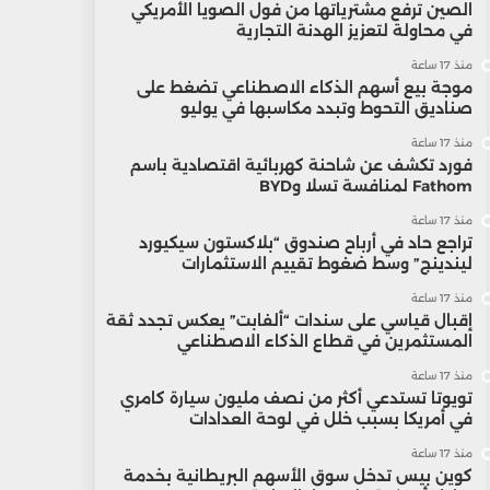
الصين ترفع مشترياتها من فول الصويا الأمريكي
في محاولة لتعزيز الهدنة التجارية
منذ 17 ساعة
موجة بيع أسهم الذكاء الاصطناعي تضغط على
صناديق التحوط وتبدد مكاسبها في يوليو
منذ 17 ساعة
فورد تكشف عن شاحنة كهربائية اقتصادية باسم
Fathom لمنافسة تسلا وBYD
منذ 17 ساعة
تراجع حاد في أرباح صندوق “بلاكستون سيكيورد
ليندينج” وسط ضغوط تقييم الاستثمارات
منذ 17 ساعة
إقبال قياسي على سندات “ألفابت” يعكس تجدد ثقة
المستثمرين في قطاع الذكاء الاصطناعي
منذ 17 ساعة
تويوتا تستدعي أكثر من نصف مليون سيارة كامري
في أمريكا بسبب خلل في لوحة العدادات
منذ 17 ساعة
كوين بيس تدخل سوق الأسهم البريطانية بخدمة