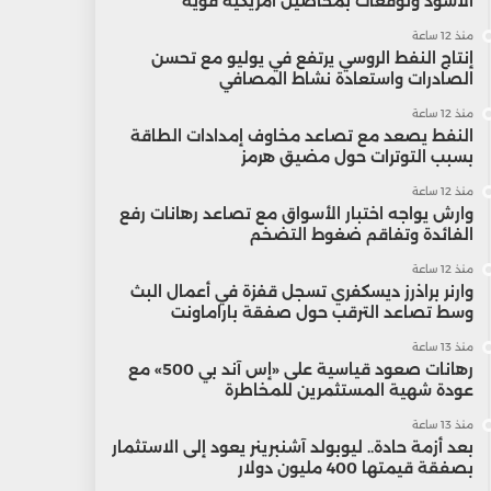
الأسود وتوقعات بمحاصيل أمريكية قوية
منذ 12 ساعة
إنتاج النفط الروسي يرتفع في يوليو مع تحسن
الصادرات واستعادة نشاط المصافي
منذ 12 ساعة
النفط يصعد مع تصاعد مخاوف إمدادات الطاقة
بسبب التوترات حول مضيق هرمز
منذ 12 ساعة
وارش يواجه اختبار الأسواق مع تصاعد رهانات رفع
الفائدة وتفاقم ضغوط التضخم
منذ 12 ساعة
وارنر براذرز ديسكفري تسجل قفزة في أعمال البث
وسط تصاعد الترقب حول صفقة باراماونت
منذ 13 ساعة
رهانات صعود قياسية على «إس آند بي 500» مع
عودة شهية المستثمرين للمخاطرة
منذ 13 ساعة
بعد أزمة حادة.. ليوبولد آشنبرينر يعود إلى الاستثمار
بصفقة قيمتها 400 مليون دولار