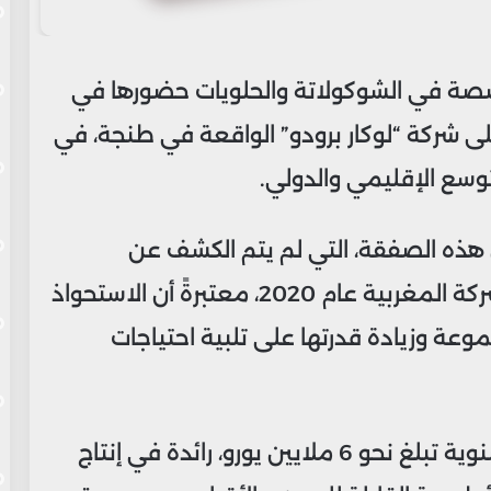
صصة في الشوكولاتة والحلويات حضورها في
 شركة “لوكار برودو” الواقعة في طنجة، في
سع الإقليمي والدولي.
ذه الصفقة، التي لم يتم الكشف عن
قيمتها، تأتي بعد دخولها الأولي إلى الشركة المغربية عام 2020، معتبرةً أن الاستحواذ
ة وزيادة قدرتها على تلبية احتياجات
وتعد شركة لوكار، التي تحقق مبيعات سنوية تبلغ نحو 6 ملايين يورو، رائدة في إنتاج