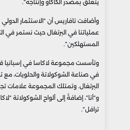
يتعلق بمصدر الكاكاو وإنتاجه”.
وأضافت تافاريس أن “الاستثمار الدولي 
عملياتنا في البرتغال حيث نستمر في التر
المستهلكين”.
البرتغال. وتمتلك المجموعة علامات تج
و“أنا”، إضافةً إلى ألواح الشوكولاتة “لا
ترافل”.