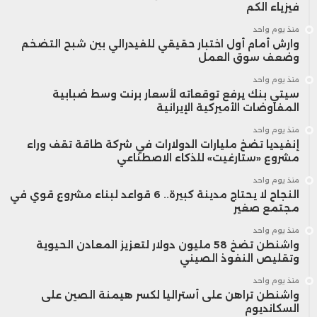
فيزياء الكم
منذ يوم واحد
وارش أمام أول اختبار حقيقي للفيدرالي بين شبح التضخم
وضعف سوق العمل
منذ يوم واحد
سيتي بنك يرفع توقعاته لأسعار برنت وسط ضبابية
المفاوضات الأميركية الإيرانية
منذ يوم واحد
إنفيديا تضخ مليارات الدولارات في شركة طاقة تقف وراء
مشروع «ستارغيت» للذكاء الاصطناعي
منذ يوم واحد
النجاح لا يحتاج مدينة كبيرة.. 6 قواعد لبناء مشروع قوي في
مجتمع صغير
منذ يوم واحد
واشنطن تضخ 58 مليون دولار لتعزيز المعادن الحيوية
وتقليص النفوذ الصيني
منذ يوم واحد
واشنطن تراهن على أستراليا لكسر هيمنة الصين على
السكانديوم