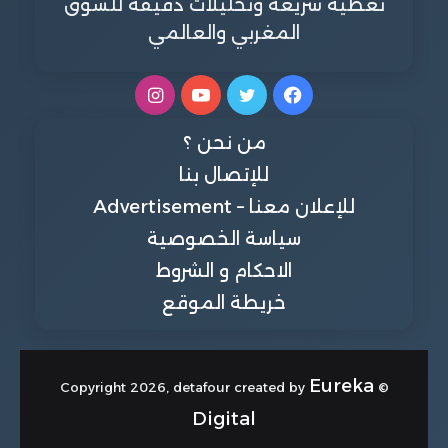
تغطية سريعة وتحليلات دقيقة للسوق
المغربي والعالمي
فيسبوك
تويتر
يوتيوب
انستقرام
من نحن ؟
للإتصال بنا
للإعلان معنا – Advertisement
سياسة الخصوصية
الاحكام و الشروط
خريطة الموقع
Eureka
© Copyright 2026, detafour created by
Digital