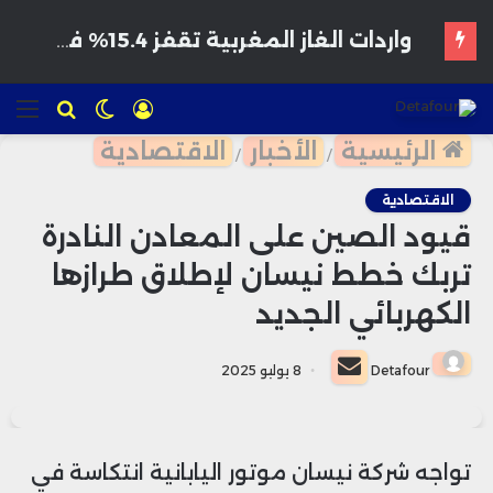
تسجيل
الوضع
للبحث
الق
الدخول
المظلم
الرئيسية
الأخبار
الاقتصادية
/
/
الاقتصادية
قيود الصين على المعادن النادرة
تربك خطط نيسان لإطلاق طرازها
الكهربائي الجديد
أرسل
Detafour
8 يوليو 2025
بريدا
إلكترونيا
تواجه شركة نيسان موتور اليابانية انتكاسة في