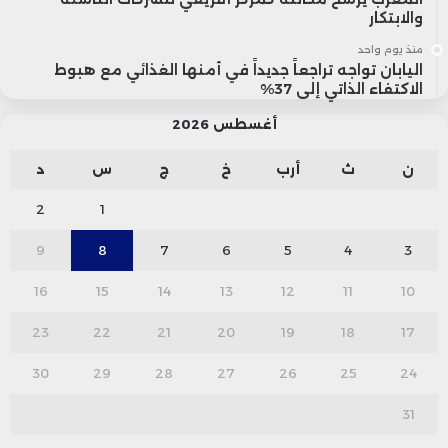
والابتكار
منذ يوم واحد
اليابان تواجه تراجعاً جديداً في أمنها الغذائي مع هبوط
الاكتفاء الذاتي إلى 37%
أغسطس 2026
ن
ث
أرب
خ
ج
س
د
2
1
9
8
7
6
5
4
3
16
15
14
13
12
11
10
23
22
21
20
19
18
17
30
29
28
27
26
25
24
31