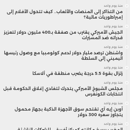
منذ يوم واحد
من التذاكر إلى المنصات والألعاب.. كيف تتحول الأفلام إلى
إمبراطوريات مالية؟
منذ يوم واحد
الجيش الأميركي يقترب من صفقة بـ400 مليون دولار لتعزيز
قدراته ضد المسيّرات
منذ يوم واحد
واشنطن ترصد مليار دولار لدعم كولومبيا مع وصول رئيسها
اليميني إلى السلطة
منذ يوم واحد
زلزال بقوة 5.5 درجة يضرب منطقة في ألاسكا
منذ يوم واحد
مجلس الشيوخ الأميركي يتحرك لتفادي إغلاق الحكومة قبل
انتخابات الكونغرس
منذ يوم واحد
أوبن إيه آي تقتحم سوق الأجهزة الذكية بجهاز محمول
يتجاوز سعره 300 دولار
منذ يوم واحد
المغرب يرسخ مكانته كمركز أفريقي للشركات الناشئة