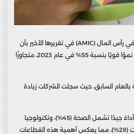
أفادت الجمعية المغربية للمستثمرين في رأس المال (AMIC) في تقريرها الأخير بأن
قطاع رأس المال المخاطر والأولي شهد نموًا قويًا بنسبة 55% في عام 2023، متجاوزًا
نة بالعام السابق، حيث سجلت الشركات زيادة
تظهر البيانات أن القطاعات التي حققت أداءً جيدًا تشمل الصحة (45%)، وتكنولوجيا
المعلومات والاتصالات (29%)، والخدمات (28%)، مما يعكس أهمية هذه القطاعات