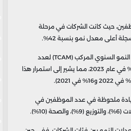
وظفين، حيث كانت الشركات في مرحلة
جلة أعلى معدل نمو بنسبة 42%.
وفي السياق نفسه، بلغ متوسط معدل النمو السنوي المركب (TCAM) لعدد
الموظفين في الشركات المستثمرة 18% في عام 2023، مما يشير إلى استمرار هذا
زيادة ملحوظة في عدد الموظفين في
 (10%).
عدلات النمو بين فئات الشركات. ففي حين