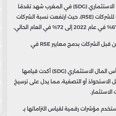
وأوضح التقرير أن قطاع إدارة رأس المال الاستثماري (SDG) في المغرب شهد تقدمًا
في تبني مبادئ المسؤولية الاجتماعية للشركات (RSE)، حيث ارتفعت نسبة الشركات
كما يعكس هذا الارتفاع التزامًا متزايدًا من قبل الشركات بدمج معايير RSE في
وأشار التقرير إلى أن نصف شركات إدارة رأس المال الاستثماري (SDG) أكدت قيامها
جعات لـ RSE خلال مراحل الاستحواذ أو التصفية، مما يدل على ترسيخ
الاستثمار.
تستخدم مؤشرات رقمية لقياس التزاماتها بـ