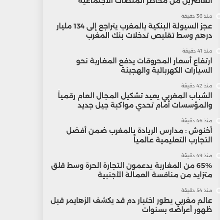
القاصرين من مخاطر المنصات الاجتماعية
منذ 36 دقيقة
عجز السيولة البنكية بالمغرب يتراجع إلى 134 مليار
درهم وسط تقليص تدخلات بنك المغرب
منذ 41 دقيقة
ارتفاع أسعار المحروقات يدفع المغاربة نحو
السيارات الكهربائية والهجينة
منذ 42 دقيقة
الشباب المغربي يعيد تشكيل المجال العام رقمياً
والمؤسسات أمام تحدي مواكبة جيل جديد
منذ 46 دقيقة
أخنوش : مدارس الريادة بالمغرب ضمن أفضل
التجارب التعليمية عالمياً
منذ 49 دقيقة
65% من المغاربة يدعمون التجارة الحرة وسط قلق
متزايد من منافسة العمالة الأجنبية
منذ 54 دقيقة
عالم مغربي يطور اختبار دم قد يكشف الزهايمر قبل
ظهور أعراضه بسنوات