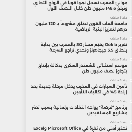
موانئ المغرب تسجل نمواً قوياً في الرواج التجاري
وتبلغ 148.6 مليون طن خلال النصف الأول
منذ 5 ساعات
جامعة ألعاب القوى تطلق مشروعاً بـ 120 مليون
درهم لتعزيز البنية الرياضية
منذ 5 ساعات
تقرير Ookla يقيّم مسار 5G بالمغرب بين بداية
بنطاق 3.5 جيجاهرتز وتحدي تراجع السرعة
منذ 5 ساعات
موسم استثنائي للشمندر السكري بدكالة بإنتاج
يتجاوز نصف مليون طن
منذ 6 ساعات
تأمين السيارات في المغرب يدخل مرحلة جديدة بعد
زيادة 5% في تكاليف التأمين
منذ 6 ساعات
برنامج “فرصة” يواجه انتقادات برلمانية بسبب تعثر
مشاريع المستفيدين
منذ 6 ساعات
تحذير أمني من ثغرة في Microsoft Office وExcel