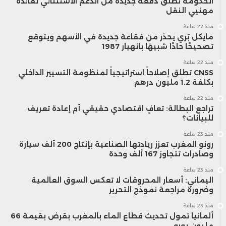
الحكومة تطلق دفعة جديدة من الدعم الاستثنائي لفائدة
مهنيي النقل
منذ 22 ساعة
مايكل بَري يحذر من فقاعة جديدة في الأسهم ويتوقع
تصحيحًا حادًا شبيهًا بانهيار 1987
منذ 22 ساعة
CNSS تطلق إصلاحاً استراتيجياً لمنظومة التسيير الداخلي
بكلفة 1.2 مليون درهم
منذ 22 ساعة
تراجع البطالة: تعافٍ اقتصادي حقيقي أم إعادة تعريف
للبيانات؟
منذ 23 ساعة
رونو المغرب تعزز ريادتها الصناعية بإنتاج 200 ألف سيارة
وصادرات تتجاوز 167 ألف وحدة
منذ 23 ساعة
اليماني: أسعار المحروقات لا تعكس السوق العالمية
وضرورة مراجعة نموذج التحرير
منذ 23 ساعة
ألمانيا تمول تحديث قطاع الماء بالمغرب بقرض بقيمة 66
مليون يورو