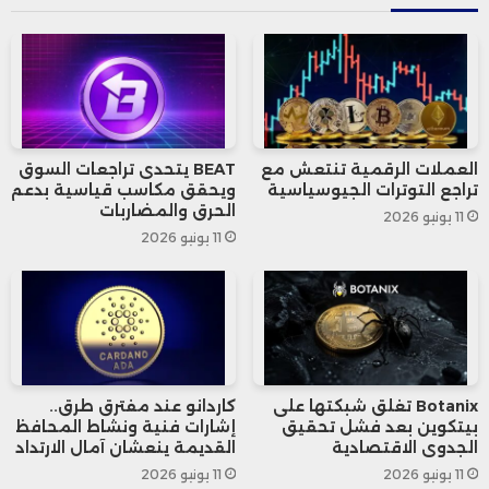
يبلغ إجمالي المعروض من NEWT مليار
توكن، خصص منها 100 مليون توكن
كمكافآت للمستخدمين الأوائل داخل النظام
العملات الرقمية تنتعش مع
BEAT يتحدى تراجعات السوق
البيئي، إلى جانب 12.5 مليون توكن تم
تراجع التوترات الجيوسياسية
ويحقق مكاسب قياسية بدعم
الحرق والمضاربات
11 يونيو 2026
توزيعها على حاملي عملة BNB عبر برامج
11 يونيو 2026
مكافآت Binance منتصف يونيو.
وقد تمكّن المستفيدون من سحب هذه
التوكنات فورًا، مما دفع نحو بيع مكثف أدى
Botanix تغلق شبكتها على
كاردانو عند مفترق طرق..
إلى ضغط كبير على سعر العملة.
بيتكوين بعد فشل تحقيق
إشارات فنية ونشاط المحافظ
الجدوى الاقتصادية
القديمة ينعشان آمال الارتداد
11 يونيو 2026
11 يونيو 2026