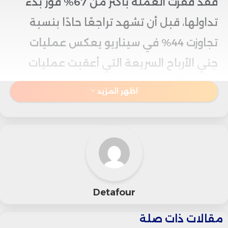
فقد قفزت العملة بأكثر من 67% فور بدء
تداولها، قبل أن تشهد تراجعًا حادًا بنسبة
تجاوزت 44% في سيناريو يعكس عمليات
جني الأرباح السريعة التي أعقبت عمليات
التوزيع المجاني.
اظهر المزيد
في 24 يونيو، أعلنت منصة Binance إدراج
عملة NEWT بشكل رسمي، معلنة بذلك
بداية حدث توليد التوكن (TGE)، وسرعان ما
تبعتها منصات كبرى مثل Coinbase وBybit
Detafour
وKuCoin وBitget، مما زاد من الزخم وحجم
التداول على العملة.
مقالات ذات صلة