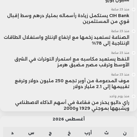
منذ 23 ساعة
CIH Bank يستكمل زيادة رأسماله بمليار درهم وسط إقبال
قوي من المستثمرين
منذ 23 ساعة
الصناعة تستعيد زخمها مع ارتفاع الإنتاج واستغلال الطاقات
الإنتاجية إلى 78%
منذ 23 ساعة
النفط يستعيد مكاسبه مع استمرار التوترات في الشرق
الأوسط وترقب مصير مضيق هرمز
منذ 23 ساعة
موف المدعومة من أوبر تجمع 250 مليون دولار وترفع
تقييمها إلى 2.1 مليار دولار
منذ يوم واحد
راي داليو يحذر من فقاعة في أسهم الذكاء الاصطناعي
ويشبهها بموجتي 1929 و2000
أغسطس 2026
ن
ث
أرب
خ
ج
س
د