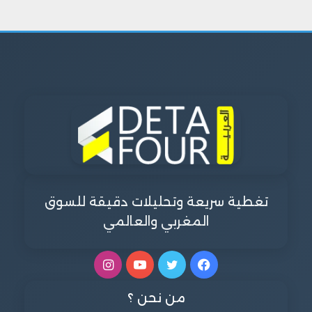
تغطية سريعة وتحليلات دقيقة للسوق
المغربي والعالمي
فيسبوك
تويتر
يوتيوب
انستقرام
من نحن ؟