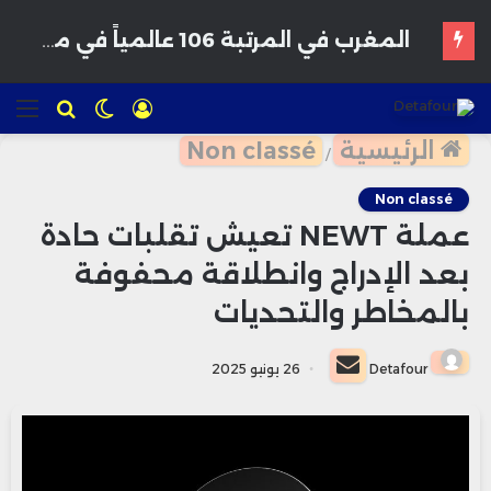
تسجيل
الوضع
للبحث
الق
الدخول
المظلم
الرئيسية
Non classé
/
Non classé
عملة NEWT تعيش تقلبات حادة
بعد الإدراج وانطلاقة محفوفة
بالمخاطر والتحديات
أرسل
Detafour
26 يونيو 2025
بريدا
إلكترونيا