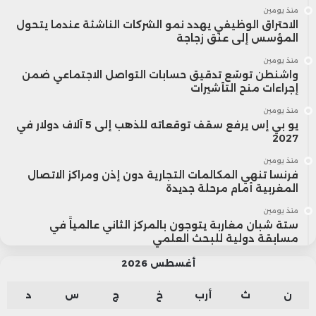
منذ يومين
الاحتراق الوظيفي يهدد نمو الشركات الناشئة عندما يتحول
المؤسس إلى عنق زجاجة
منذ يومين
واشنطن توسّع تدقيق حسابات التواصل الاجتماعي ضمن
إجراءات منح التأشيرات
منذ يومين
يو بي إس يرفع سقف توقعاته للذهب إلى 5 آلاف دولار في
2027
منذ يومين
فرنسا تنهي المكالمات التجارية دون إذن ومراكز الاتصال
المغربية أمام مرحلة جديدة
منذ يومين
ستة شبان مغاربة يتوجون بالمركز الثاني عالمياً في
مسابقة دولية للبحث العلمي
أغسطس 2026
ن
ث
أرب
خ
ج
س
د