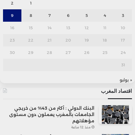
2
1
9
8
7
6
5
4
3
16
15
14
13
12
11
10
23
22
21
20
19
18
17
30
29
28
27
26
25
24
31
« يوليو
اقتصاد المغرب
البنك الدولي : أكثر من 43% من خريجي
الجامعات بالمغرب يعملون دون مستوى
مؤهلاتهم
منذ 12 ساعة