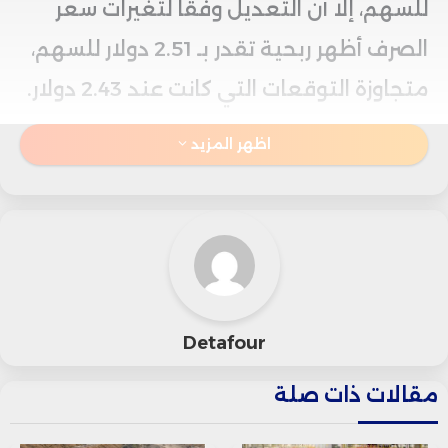
للسهم، إلا أن التعديل وفقًا لتغيرات سعر
الصرف أظهر ربحية تقدر بـ 2.51 دولار للسهم،
متجاوزة التوقعات التي كانت عند 2.43 دولار.
اظهر المزيد
أما الإيرادات، فقد بلغت 50.67 مليار دولار،
متخطيةً التوقعات التي كانت عند 48.99
مليار دولار، ولكنها انخفضت بنسبة 6%
مقارنةً بالإيرادات المسجلة في نفس الفترة
من العام الماضي.
Detafour
في الربع الثالث، أنتجت الشركة الأمريكية
مقالات ذات صلة
3.36 مليون برميل يوميًا من المكافئ