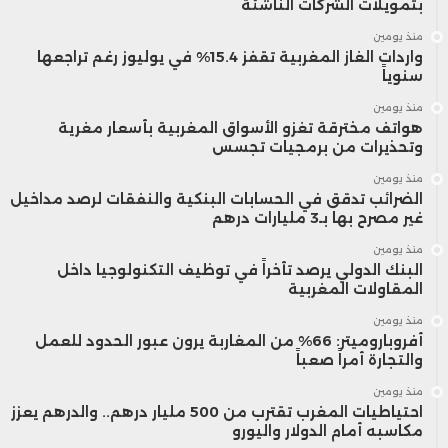
بتمويلات الشركات الناشئة
منذ يومين
واردات الغاز المغربية تقفز 15.4% في يوليوز رغم تراجعها
سنوياً
منذ يومين
هواتف مخترقة تغزو الأسواق المغربية بأسعار مغرية
وتحذيرات من برمجيات تجسس
منذ يومين
الضرائب تدقق في الحسابات البنكية والنفقات لرصد مداخيل
غير مصرح بها بـ3 مليارات درهم
منذ يومين
البنك الدولي يرصد تأخراً في توظيف التكنولوجيا داخل
المقاولات المغربية
منذ يومين
أفروباروميتر: 66% من المغاربة يرون عبور الحدود للعمل
والتجارة أمراً صعباً
منذ يومين
احتياطيات المغرب تقترب من 500 مليار درهم.. والدرهم يعزز
مكاسبه أمام الدولار واليورو