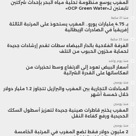
المغرب يوسع منظومة تحلية مياه البحر بإحداث شركتين
تابعتين لـ«OCP Green Water»
منذ 21 ساعة
بـ 4.75 مليارات يورو.. المغرب يستحوذ على المرتبة الثالثة
إفريقياً في الصادرات الإيطالية
منذ 23 ساعة
الغرفة الفلاحية بالدار البيضاء سطات تقدم إرشادات جديدة
لحماية مخزون الحبوب من التلف
منذ يوم واحد
أسعار البيض تعود إلى الارتفاع وسط تحذيرات من
انعكاساتها على القدرة الشرائية
منذ يومين
المبادلات التجارية بين المغرب والبرازيل تتجاوز 1.2 مليار دولار
خلال خمسة أشهر
منذ يومين
المغرب يختبر قاطرات صينية جديدة لتعزيز أسطول السكك
الحديدية ورفع كفاءة النقل
منذ يومين
2 مليون دولار فقط تضع المغرب في المرتبة الخامسة