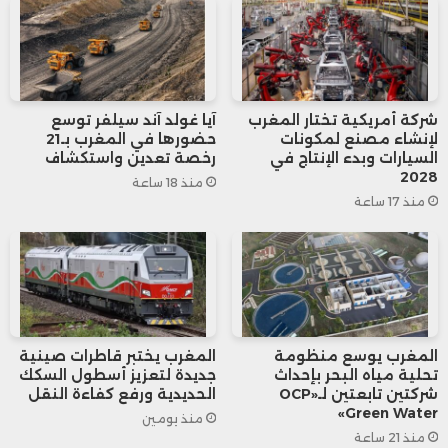
النفطي، بزيادة قدرها 7% عن نفس الفترة
من عام 2023، مدعومةً بإنتاج قياسي في
الحوض البرمي.
شركة أمريكية تختار المغرب
آيا غولد آند سيلفر توسع
لإنشاء مصنع لمكونات
حضورها في المغرب بـ21
كما أعادت “شيفرون” 7.7 مليار دولار
السيارات وبدء الإنتاج في
رخصة تعدين واستكشاف
2028
منذ 18 ساعة
للمساهمين خلال الربع الثالث، تضمنت 4.7
منذ 17 ساعة
مليار دولار من عمليات إعادة شراء الأسهم
و2.9 مليار دولار كعائدات نقدية.
المغرب يوسع منظومة
المغرب يختبر قاطرات صينية
تحلية مياه البحر بإحداث
جديدة لتعزيز أسطول السكك
شركتين تابعتين لـ«OCP
الحديدية ورفع كفاءة النقل
Green Water»
منذ يومين
منذ 21 ساعة