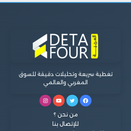
تغطية سريعة وتحليلات دقيقة للسوق
المغربي والعالمي
فيسبوك
تويتر
يوتيوب
انستقرام
من نحن ؟
للإتصال بنا