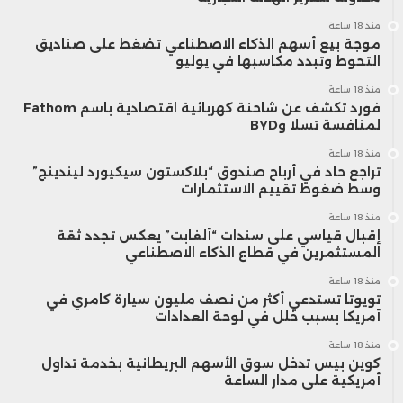
منذ 18 ساعة
موجة بيع أسهم الذكاء الاصطناعي تضغط على صناديق
التحوط وتبدد مكاسبها في يوليو
منذ 18 ساعة
فورد تكشف عن شاحنة كهربائية اقتصادية باسم Fathom
لمنافسة تسلا وBYD
منذ 18 ساعة
تراجع حاد في أرباح صندوق “بلاكستون سيكيورد ليندينج”
وسط ضغوط تقييم الاستثمارات
منذ 18 ساعة
إقبال قياسي على سندات “ألفابت” يعكس تجدد ثقة
المستثمرين في قطاع الذكاء الاصطناعي
منذ 18 ساعة
تويوتا تستدعي أكثر من نصف مليون سيارة كامري في
أمريكا بسبب خلل في لوحة العدادات
منذ 18 ساعة
كوين بيس تدخل سوق الأسهم البريطانية بخدمة تداول
أمريكية على مدار الساعة