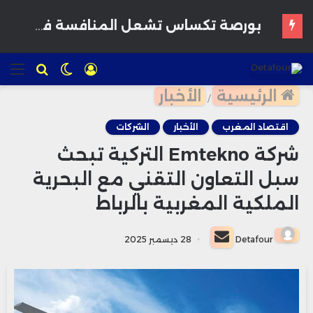
القمح يرتفع وسط مخاوف بشأن إمدادات البحر الأسود وتوقعات بمحاصيل أمريكية قوية
تسجيل
الوضع
للبحث
الق
الدخول
المظلم
الرئيسية
الأخبار
/
اقتصاد المغرب
الأخبار
الشركات
شركة Emtekno التركية تبحث
سبل التعاون التقني مع البحرية
الملكية المغربية بالرباط
أرسل
Detafour
28 ديسمبر 2025
بريدا
إلكترونيا