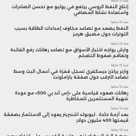
منذ 13 ساعة
إنتاج النفط الروسي يرتفع في يوليو مع تحسن الصادرات
واستعادة نشاط المصافي
منذ 13 ساعة
النفط يصعد مع تصاعد مخاوف إمدادات الطاقة بسبب
التوترات حول مضيق هرمز
منذ 13 ساعة
وارش يواجه اختبار الأسواق مع تصاعد رهانات رفع الفائدة
وتفاقم ضغوط التضخم
منذ 13 ساعة
وارنر براذرز ديسكفري تسجل قفزة في أعمال البث وسط
تصاعد الترقب حول صفقة باراماونت
منذ 14 ساعة
رهانات صعود قياسية على «إس آند بي 500» مع عودة
شهية المستثمرين للمخاطرة
منذ 14 ساعة
بعد أزمة حادة.. ليوبولد آشنبرينر يعود إلى الاستثمار بصفقة
قيمتها 400 مليون دولار
منذ 16 ساعة
بورصة الدار البيضاء تنهي جلسة الخميس على ارتفاع بدعم