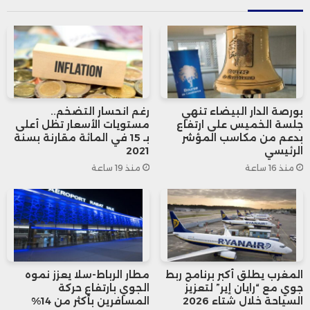
تعاون مستقبلي في مجالات تهم الأنظمة
العسكرية البحرية، مع تبادل وجهات النظر حول
الحلول التكنولوجية التي تقترحها الشركة التركية،
دون أن تسفر هذه المرحلة عن توقيع اتفاقيات
بورصة الدار البيضاء تنهي
رغم انحسار التضخم..
رسمية أو الإعلان عن مشاريع استثمارية أو إنشاء
جلسة الخميس على ارتفاع
مستويات الأسعار تظل أعلى
بدعم من مكاسب المؤشر
بـ 15 في المائة مقارنة بسنة
وحدات تصنيع بالمغرب.
الرئيسي
2021
منذ 16 ساعة
منذ 19 ساعة
وأكدت Emtekno أن هذه الخطوة تندرج ضمن
استراتيجيتها لتعزيز حضورها الدولي، والمساهمة
في تمثيل الصناعات الدفاعية التركية في
الأسواق الخارجية، عبر بناء جسور تواصل مع
المغرب يطلق أكبر برنامج ربط
مطار الرباط-سلا يعزز نموه
جوي مع “رايان إير” لتعزيز
الجوي بارتفاع حركة
السياحة خلال شتاء 2026
المسافرين بأكثر من 14%
مؤسسات عسكرية في دول شريكة.