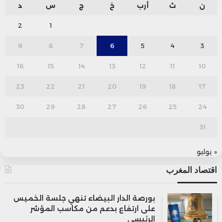
ن
ث
أرب
خ
ج
س
د
2
1
9
8
7
6
5
4
3
16
15
14
13
12
11
10
23
22
21
20
19
18
17
30
29
28
27
26
25
24
31
« يوليو
اقتصاد المغرب
بورصة الدار البيضاء تنهي جلسة الخميس
على ارتفاع بدعم من مكاسب المؤشر
الرئيسي