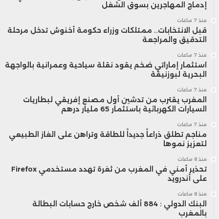
إدماج المهاجرين بسوق الشغل
منذ 7 ساعات
قبل الانتخابات.. ممتلكات وزراء حكومة أخنوش تدخل مرحلة
“
لاڤاتزا” (إيطاليا)
القهوة
التدقيق والمراجعة
م
منذ 7 ساعات
استثمار إماراتي ضخم يقود نقلة سياحية وعمرانية بالواجهة
ا
البحرية لبوزنيقة
منذ 7 ساعات
ا
المغرب يقترب من تدشين أول مصنع إفريقي لبطاريات
السيارات الكهربائية باستثمار 65 مليار درهم
منذ 7 ساعات
مناجم تطلق ذراعاً جديداً للطاقة وتراهن على الغاز الطبيعي
لتعزيز نموها
د
منذ 8 ساعات
س
تحذير أمني في المغرب من ثغرة تهدد مستخدمي Firefox
على أندرويد
م
منذ 8 ساعات
البنك الدولي : 884 ألف شخص خارج حسابات البطالة
إ
بالمغرب
“
نيسان موتور”