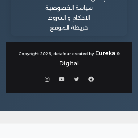
سياسة الخصوصية
“
ستيلانتيس”
الاحكام و الشروط
(متعددة
السيارات
د
خريطة الموقع
الجنسيات)
ا
ا
Eureka
© Copyright 2026, detafour created by
Digital
فيسبوك
تويتر
يوتيوب
انستقرام
ت
ا
و
خ
“
تي إس إم
أشباه
ل
سي” (تايوان)
الموصلات