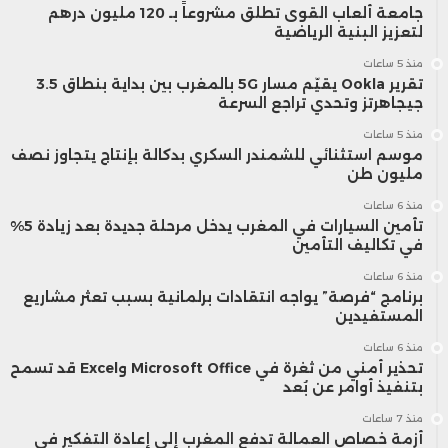
جامعة ألعاب القوى تطلق مشروعاً بـ 120 مليون درهم
ج
لتعزيز البنية الرياضية
منذ 5 ساعات
تقرير Ookla يقيّم مسار 5G بالمغرب بين بداية بنطاق 3.5
جيجاهرتز وتحدي تراجع السرعة
ا
منذ 5 ساعات
موسم استثنائي للشمندر السكري بدكالة بإنتاج يتجاوز نصف
الخوادم
مليون طن
“
إنفينتك”
منذ 6 ساعات
والذكاء
د
تأمين السيارات في المغرب يدخل مرحلة جديدة بعد زيادة 5%
(تايوان)
في تكاليف التأمين
الاصطناعي
م
منذ 6 ساعات
ف
برنامج “فرصة” يواجه انتقادات برلمانية بسبب تعثر مشاريع
المستفيدين
منذ 6 ساعات
تحذير أمني من ثغرة في Microsoft Office وExcel قد تسمح
بتنفيذ أوامر عن بُعد
ت
منذ 7 ساعات
أزمة خصاص العمالة تدفع المغرب إلى إعادة التفكير في
ا