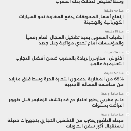
السويد)
وسط تقليص تدخلات بنك المغرب
و
منذ 49 دقيقة
ارتفاع أسعار المحروقات يدفع المغاربة نحو السيارات
و
الكهربائية والهجينة
و
منذ 51 دقيقة
الشباب المغربي يعيد تشكيل المجال العام رقمياً
و
والمؤسسات أمام تحدي مواكبة جيل جديد
منذ 54 دقيقة
أخنوش : مدارس الريادة بالمغرب ضمن أفضل التجارب
التعليمية عالمياً
ن
منذ 57 دقيقة
65% من المغاربة يدعمون التجارة الحرة وسط قلق متزايد
من منافسة العمالة الأجنبية
إ
منذ ساعة واحدة
ا
عالم مغربي يطور اختبار دم قد يكشف الزهايمر قبل ظهور
أعراضه بسنوات
ا
“
هوندا
منذ ساعة واحدة
ا
ميناء الناظور يقترب من التشغيل التجاري بتجهيزات حديثة
لاستقبال أكبر سفن الحاويات
موتور”
السيارات