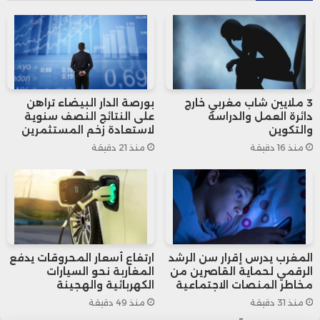
والكيماويات، والتي شهدت ارتفاعاً في الطلب
واستجابة أسرع للتغيرات السوقية.
وتبرز هذه التحركات الاستراتيجية تنوع الخيارات التي
3 ملايين شاب مغربي خارج
بورصة الدار البيضاء تراهن
تعتمدها الشركات العالمية: فبينما يسعى
دائرة العمل والدراسة
على النتائج النصف سنوية
والتكوين
لاستعادة زخم المستثمرين
البعض إلى نقل الإنتاج إلى دول منخفضة
منذ 16 دقيقة
منذ 21 دقيقة
التكلفة لتفادي الرسوم الجمركية، يفضل آخرون
الاستثمار داخل الولايات المتحدة لتأمين الإنتاج
ضد تقلبات السياسات التجارية، وضمان الوصول
المغرب يدرس إقرار سن الرشد
ارتفاع أسعار المحروقات يدفع
المباشر إلى قاعدة المستهلكين الأمريكية، مما
الرقمي لحماية القاصرين من
المغاربة نحو السيارات
مخاطر المنصات الاجتماعية
الكهربائية والهجينة
يعزز استقرار العمليات ويقلل المخاطر طويلة
منذ 31 دقيقة
منذ 49 دقيقة
الأمد.