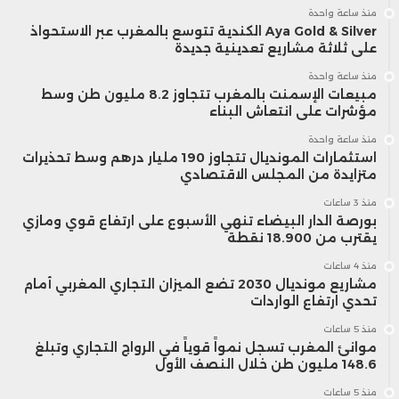
إ
منذ ساعة واحدة
(اليابان)
Aya Gold & Silver الكندية تتوسع بالمغرب عبر الاستحواذ
ا
على ثلاثة مشاريع تعدينية جديدة
منذ ساعة واحدة
مبيعات الإسمنت بالمغرب تتجاوز 8.2 مليون طن وسط
ا
مؤشرات على انتعاش البناء
منذ ساعة واحدة
ا
استثمارات المونديال تتجاوز 190 مليار درهم وسط تحذيرات
متزايدة من المجلس الاقتصادي
منذ 3 ساعات
بورصة الدار البيضاء تنهي الأسبوع على ارتفاع قوي ومازي
يقترب من 18.900 نقطة
ز
منذ 4 ساعات
و
مشاريع مونديال 2030 تضع الميزان التجاري المغربي أمام
“
هيونداي
تحدي ارتفاع الواردات
ه
موتور” (كوريا
السيارات
منذ 5 ساعات
موانئ المغرب تسجل نمواً قوياً في الرواج التجاري وتبلغ
ف
148.6 مليون طن خلال النصف الأول
الجنوبية)
ا
منذ 5 ساعات