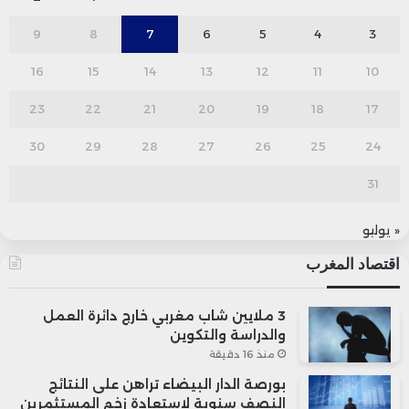
9
8
7
6
5
4
3
16
15
14
13
12
11
10
23
22
21
20
19
18
17
30
29
28
27
26
25
24
31
“
روش” (سويسرا)
الأدوية
م
« يوليو
ل
اقتصاد المغرب
ا
إ
3 ملايين شاب مغربي خارج دائرة العمل
والدراسة والتكوين
منذ 16 دقيقة
بورصة الدار البيضاء تراهن على النتائج
النصف سنوية لاستعادة زخم المستثمرين