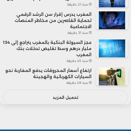
منذ 21 دقيقة
“
رولز-رويس”
محركات
م
المغرب يدرس إقرار سن الرشد الرقمي
لحماية القاصرين من مخاطر المنصات
(المملكة
الدفع
ل
الاجتماعية
منذ 31 دقيقة
المتحدة)
والطاقة
ا
عجز السيولة البنكية بالمغرب يتراجع إلى 134
س
مليار درهم وسط تقليص تدخلات بنك
المغرب
منذ 45 دقيقة
ارتفاع أسعار المحروقات يدفع المغاربة نحو
السيارات الكهربائية والهجينة
ا
منذ 49 دقيقة
“
سامسونج
ت
تحميل المزيد
إلكترونيكس”
الإلكترونيات
م
(كوريا الجنوبية)
إ
س