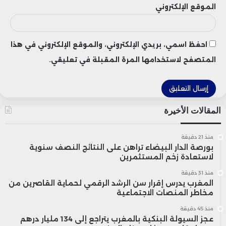
(فرنسا)
م
الموقع الإلكتروني
ص
ا
احفظ اسمي، بريدي الإلكتروني، والموقع الإلكتروني في هذا
المتصفح لاستخدامها المرة المقبلة في تعليقي.
المقالات الأخيرة
م
ل
منذ 21 دقيقة
بورصة الدار البيضاء تراهن على النتائج النصف سنوية
لاستعادة زخم المستثمرين
ج
“
أسترازينيكا”
منذ 31 دقيقة
ف
المغرب يدرس إقرار سن الرشد الرقمي لحماية القاصرين من
(المملكة
مخاطر المنصات الاجتماعية
الأدوية
و
المتحدة/
منذ 45 دقيقة
م
عجز السيولة البنكية بالمغرب يتراجع إلى 134 مليار درهم