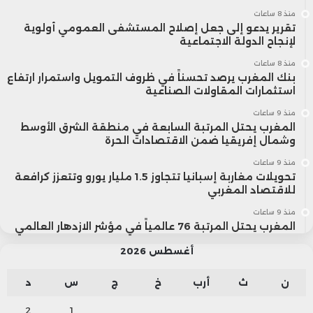
السيارات
ا
منذ 8 ساعات
(اليابان)
تقرير يدعو إلى جعل إصلاح المستشفى العمومي أولوية
ف
لإنجاح الدولة الاجتماعية
ا
منذ 8 ساعات
بنك المغرب يرصد تحسناً في ظروف التمويل واستمرار ارتفاع
استثمارات المقاولات الصناعية
ا
منذ 9 ساعات
إ
المغرب يحتل المرتبة السابعة في منطقة الشرق الأوسط
وشمال إفريقيا ضمن الاقتصادات الحرة
منذ 9 ساعات
تحويلات مغاربة إسبانيا تتجاوز 1.5 مليار يورو وتتعزز كرافعة
للاقتصاد المغربي
منذ 9 ساعات
م
المغرب يحتل المرتبة 76 عالمياً في مؤشر الازدهار العالمي
“
نوڤارتس”
الأدوية
ا
أغسطس 2026
(سويسرا)
ن
ث
أرب
خ
ج
س
د
د
2
1