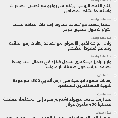
منذ ساعة واحدة
إنتاج النفط الروسي يرتفع في يوليو مع تحسن الصادرات
واستعادة نشاط المصافي
منذ ساعة واحدة
النفط يصعد مع تصاعد مخاوف إمدادات الطاقة بسبب
التوترات حول مضيق هرمز
منذ ساعة واحدة
وارش يواجه اختبار الأسواق مع تصاعد رهانات رفع الفائدة
وتفاقم ضغوط التضخم
منذ ساعة واحدة
وارنر براذرز ديسكفري تسجل قفزة في أعمال البث وسط
تصاعد الترقب حول صفقة باراماونت
منذ ساعتين
رهانات صعود قياسية على «إس آند بي 500» مع عودة
شهية المستثمرين للمخاطرة
منذ ساعتين
بعد أزمة حادة.. ليوبولد آشنبرينر يعود إلى الاستثمار بصفقة
قيمتها 400 مليون دولار
منذ 4 ساعات
بورصة الدار البيضاء تنهي جلسة الخميس على ارتفاع بدعم