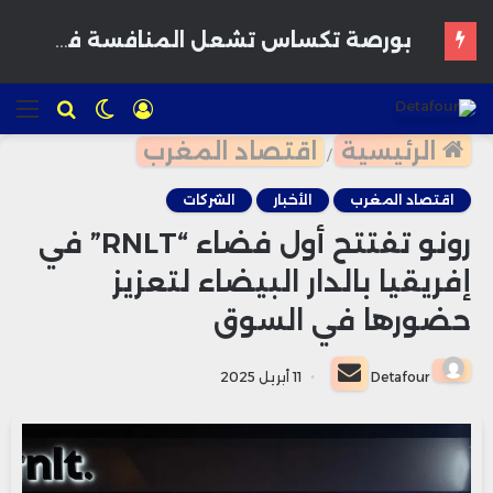
القمح يرتفع وسط مخاوف بشأن إمدادات البحر الأسود وتوقعات بمحاصيل أمريكية قوية
تسجيل
الوضع
للبحث
الق
الدخول
المظلم
الرئيسية
اقتصاد المغرب
/
اقتصاد المغرب
الأخبار
الشركات
رونو تفتتح أول فضاء “RNLT” في
إفريقيا بالدار البيضاء لتعزيز
حضورها في السوق
أرسل
Detafour
11 أبريل 2025
بريدا
إلكترونيا