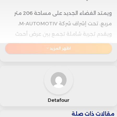
ويمتد الفضاء الجديد على مساحة 206 متر
مربع، تحت إشراف شركة M-AUTOMOTIV،
ويقدم تجربة شاملة تجمع بين عرض أحدث
الطرازات الكهربائية والهجينة لعلامة رونو، وبين
اظهر المزيد
متجر مخصص لمنتجات تحمل روح العلامة
الفرنسية.
تجربة تفاعلية وذكية للجيل الجديد من
السيارات
Detafour
يضم الفضاء مجموعة من الطرازات المتطورة،
من بينها:
مقالات ذات صلة