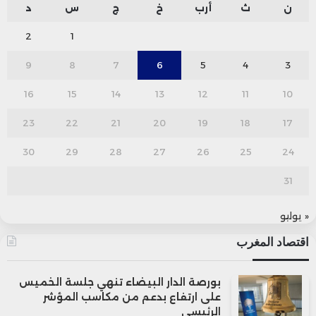
ن
ث
أرب
خ
ج
س
د
2
1
9
8
7
6
5
4
3
16
15
14
13
12
11
10
23
22
21
20
19
18
17
30
29
28
27
26
25
24
31
« يوليو
اقتصاد المغرب
بورصة الدار البيضاء تنهي جلسة الخميس
على ارتفاع بدعم من مكاسب المؤشر
الرئيسي