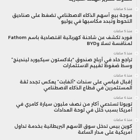
منذ 5 ساعات
موجة بيع أسهم الذكاء الاصطناعي تضغط على صناديق
التحوط وتبدد مكاسبها في يوليو
منذ 5 ساعات
فورد تكشف عن شاحنة كهربائية اقتصادية باسم Fathom
لمنافسة تسلا وBYD
منذ 5 ساعات
تراجع حاد في أرباح صندوق “بلاكستون سيكيورد ليندينج”
وسط ضغوط تقييم الاستثمارات
منذ 6 ساعات
إقبال قياسي على سندات “ألفابت” يعكس تجدد ثقة
المستثمرين في قطاع الذكاء الاصطناعي
منذ 6 ساعات
تويوتا تستدعي أكثر من نصف مليون سيارة كامري في
أمريكا بسبب خلل في لوحة العدادات
منذ 6 ساعات
كوين بيس تدخل سوق الأسهم البريطانية بخدمة تداول
أمريكية على مدار الساعة