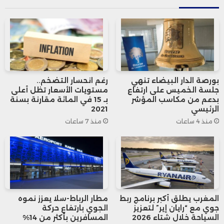
Megane E-Tech Electric
Austral Full Hybrid E-Tech
بورصة الدار البيضاء تنهي
رغم انحسار التضخم..
جلسة الخميس على ارتفاع
مستويات الأسعار تظل أعلى
Arkana Full Hybrid E-Tech
بدعم من مكاسب المؤشر
بـ 15 في المائة مقارنة بسنة
الرئيسي
2021
منذ 4 ساعات
منذ 7 ساعات
مع ترقب وصول السيارة R5 E-Tech Electric
إلى السوق المغربية في شتنبر 2025.
ويعتمد هذا المفهوم الجديد على صالة عرض
رقمية تفاعلية، تتيح للزوار استكشاف السيارات
المغرب يطلق أكبر برنامج ربط
مطار الرباط-سلا يعزز نموه
جوي مع “رايان إير” لتعزيز
الجوي بارتفاع حركة
بتقنيات ثلاثية الأبعاد، والاطلاع على الخصائص
السياحة خلال شتاء 2026
المسافرين بأكثر من 14%