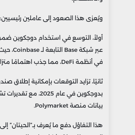
ويُعزى هذا الصعود إلى عاملين رئيسيين:
في أنظمة DeFi، مما جذب اهتمامًا متزايدًا من قبل المستثمرين الأفراد والمؤسسات.
بيانات منصة Polymarket.
هذا التفاؤل دفع ما يُعرف بـ”الحيتان” إلى