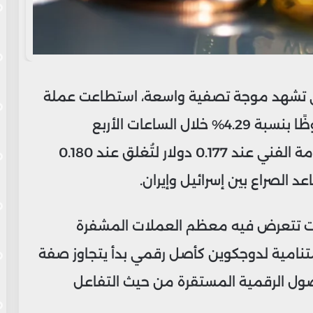
تي تشهد موجة تصفية واسعة، استطاعت عملة
دوجكوين (DOGE) أن تسجل ارتفاعًا ملحوظًا بنسبة 4.29% خلال الساعات الأربع
والعشرين الماضية، متجاوزة حاجز المقاومة الفني عند 0.177 دولار لتُغلق عند 0.180
عد الصراع بين إسرائيل وإيران.
 وقت تتعرض فيه معظم العملات المشفرة
متنامية لدوجكوين كأصل رقمي بدأ يتجاوز صفة
أصول الرقمية المستقرة من حيث التفاعل