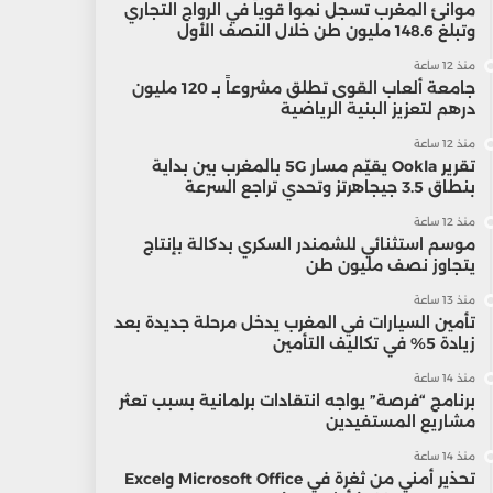
موانئ المغرب تسجل نمواً قوياً في الرواج التجاري
وتبلغ 148.6 مليون طن خلال النصف الأول
منذ 12 ساعة
جامعة ألعاب القوى تطلق مشروعاً بـ 120 مليون
درهم لتعزيز البنية الرياضية
منذ 12 ساعة
تقرير Ookla يقيّم مسار 5G بالمغرب بين بداية
بنطاق 3.5 جيجاهرتز وتحدي تراجع السرعة
منذ 12 ساعة
موسم استثنائي للشمندر السكري بدكالة بإنتاج
يتجاوز نصف مليون طن
منذ 13 ساعة
تأمين السيارات في المغرب يدخل مرحلة جديدة بعد
زيادة 5% في تكاليف التأمين
منذ 14 ساعة
برنامج “فرصة” يواجه انتقادات برلمانية بسبب تعثر
مشاريع المستفيدين
منذ 14 ساعة
تحذير أمني من ثغرة في Microsoft Office وExcel