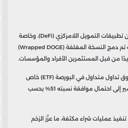
أولاً، التوسع في استخدام دوجكوين ضمن تطبيقات التمويل اللامركزي (DeFi)، وخاصة
عبر شبكة Base التابعة لـ Coinbase، حيث تم دمج النسخة المغلفة (Wrapped DOGE)
ثانيًا، تزايد التوقعات بإمكانية إطلاق صندوق تداول متداول في البورصة (ETF) خاص
بدوجكوين في عام 2025، مع تقديرات تشير إلى احتمال موافقة نسبته 51% بحسب
 تنفيذ عمليات شراء مكثفة، ما عزّز الزخم