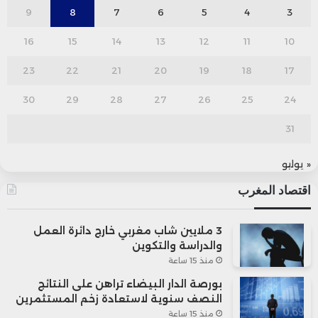
9
8
7
6
5
4
3
16
15
14
13
12
11
10
23
22
21
20
19
18
17
30
29
28
27
26
25
24
31
« يوليو
اقتصاد المغرب
3 ملايين شاب مغربي خارج دائرة العمل
والدراسة والتكوين
منذ 15 ساعة
بورصة الدار البيضاء تراهن على النتائج
النصف سنوية لاستعادة زخم المستثمرين
منذ 15 ساعة