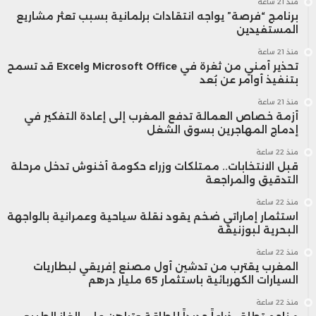
منذ 21 ساعة
برنامج “فرصة” يواجه انتقادات برلمانية بسبب تعثر مشاريع
المستفيدين
منذ 21 ساعة
تحذير أمني من ثغرة في Microsoft Office وExcel قد تسمح
بتنفيذ أوامر عن بُعد
منذ 21 ساعة
أزمة خصاص العمالة تدفع المغرب إلى إعادة التفكير في
إدماج المهاجرين بسوق الشغل
منذ 22 ساعة
قبل الانتخابات.. ممتلكات وزراء حكومة أخنوش تدخل مرحلة
التدقيق والمراجعة
منذ 22 ساعة
استثمار إماراتي ضخم يقود نقلة سياحية وعمرانية بالواجهة
البحرية لبوزنيقة
منذ 22 ساعة
المغرب يقترب من تدشين أول مصنع إفريقي لبطاريات
السيارات الكهربائية باستثمار 65 مليار درهم
منذ 22 ساعة