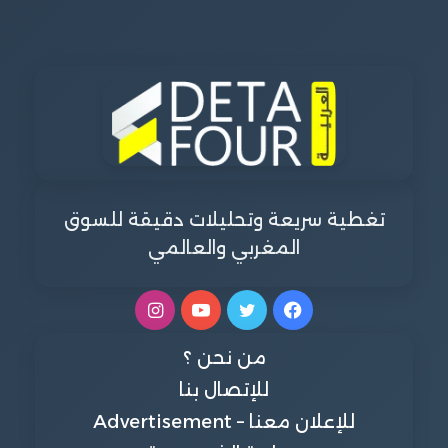
تغطية سريعة وتحليلات دقيقة للسوق
المغربي والعالمي
فيسبوك
تويتر
يوتيوب
انستقرام
من نحن ؟
للإتصال بنا
للإعلان معنا – Advertisement