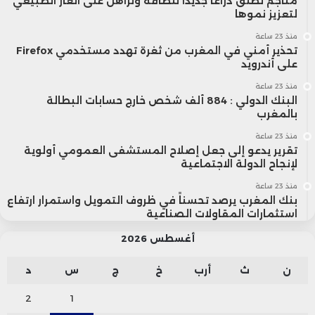
مناجم تطلق ذراعاً جديداً للطاقة وتراهن على الغاز الطبيعي
لتعزيز نموها
منذ 23 ساعة
تحذير أمني في المغرب من ثغرة تهدد مستخدمي Firefox
على أندرويد
منذ 23 ساعة
البنك الدولي : 884 ألف شخص خارج حسابات البطالة
بالمغرب
منذ 23 ساعة
تقرير يدعو إلى جعل إصلاح المستشفى العمومي أولوية
لإنجاح الدولة الاجتماعية
منذ 23 ساعة
بنك المغرب يرصد تحسناً في ظروف التمويل واستمرار ارتفاع
استثمارات المقاولات الصناعية
أغسطس 2026
ن
ث
أرب
خ
ج
س
د
2
1