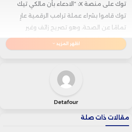
توك على منصة X: “الادعاء بأن مالكي تيك
توك قاموا بشراء عملة ترامب الرقمية عارٍ
تمامًا عن الصحة، وهو تصريح زائف وغير
مسؤول، ولا يعكس مضمون الرسالة التي
اظهر المزيد
وقعها النائب شيرمان في الشهر الماضي”.
وكان شيرمان قد زعم أن المالكين الصينيين
لتطبيق تيك توك استثمروا مئات الملايين في
العملة الرقمية للرئيس السابق دونالد ترامب،
Detafour
في محاولة للربط بين الشركة والرئيس
مقالات ذات صلة
الأمريكي بعلاقة مالية غير معلنة.