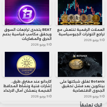
تأتي هذه الاتهامات في وقت تشهد فيه تيك
توك جدلاً كبيرًا مع السلطات الأمريكية، لا سيما
مع توقيع ترامب مؤخراً أمرًا تنفيذياً يؤجل
العملات الرقمية تنتعش مع
BEAT يتحدى تراجعات السوق
حظر أو بيع التطبيق داخل الولايات المتحدة،
تراجع التوترات الجيوسياسية
ويحقق مكاسب قياسية بدعم
الحرق والمضاربات
11 يونيو 2026
مما يمنح الشركة مهلة إضافية تصل إلى 90
11 يونيو 2026
يومًا للبحث عن مشترٍ أمريكي.
وتصريحات شيرمان أثارت موجة من الجدل، في
ظل التوترات المتصاعدة بين واشنطن ومنصة
Botanix تغلق شبكتها على
كاردانو عند مفترق طرق..
تيك توك التي تواجه اتهامات متكررة بخصوص
بيتكوين بعد فشل تحقيق
إشارات فنية ونشاط المحافظ
الجدوى الاقتصادية
القديمة ينعشان آمال الارتداد
الأمن القومي والعلاقات المحتملة مع
11 يونيو 2026
11 يونيو 2026
الحكومة الصينية.
اترك تعليقاً