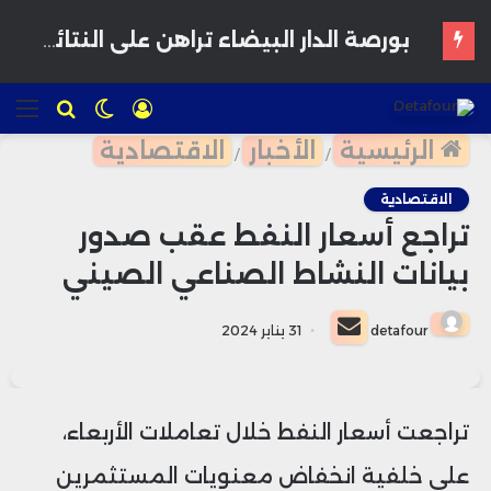
بورصة الدار البيضاء تراهن على النتائج النصف سنوية لاستعادة زخم المستثمرين
تسجيل
الوضع
للبحث
الق
الدخول
المظلم
الرئيسية
الأخبار
الاقتصادية
/
/
الاقتصادية
تراجع أسعار النفط عقب صدور
بيانات النشاط الصناعي الصيني
أرسل
detafour
31 يناير 2024
بريدا
إلكترونيا
تراجعت أسعار النفط خلال تعاملات الأربعاء،
على خلفية انخفاض معنويات المستثمرين