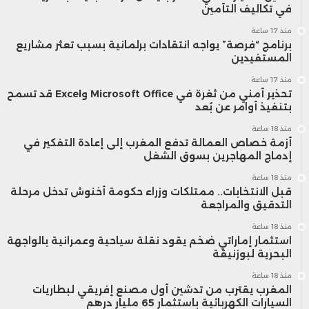
في تكاليف التأمين
منذ 17 ساعة
برنامج “فرصة” يواجه انتقادات برلمانية بسبب تعثر مشاريع
المستفيدين
منذ 17 ساعة
تحذير أمني من ثغرة في Microsoft Office وExcel قد تسمح
بتنفيذ أوامر عن بُعد
منذ 18 ساعة
أزمة خصاص العمالة تدفع المغرب إلى إعادة التفكير في
إدماج المهاجرين بسوق الشغل
منذ 18 ساعة
قبل الانتخابات.. ممتلكات وزراء حكومة أخنوش تدخل مرحلة
التدقيق والمراجعة
منذ 18 ساعة
استثمار إماراتي ضخم يقود نقلة سياحية وعمرانية بالواجهة
البحرية لبوزنيقة
منذ 18 ساعة
المغرب يقترب من تدشين أول مصنع إفريقي لبطاريات
السيارات الكهربائية باستثمار 65 مليار درهم