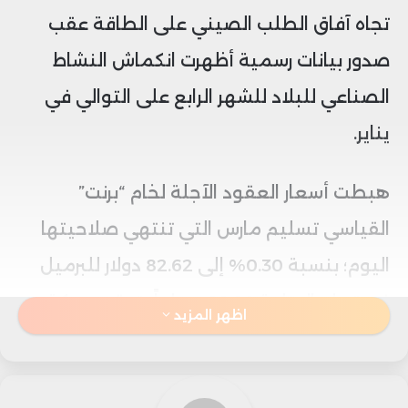
تجاه آفاق الطلب الصيني على الطاقة عقب
صدور بيانات رسمية أظهرت انكماش النشاط
الصناعي للبلاد للشهر الرابع على التوالي في
يناير.
هبطت أسعار العقود الآجلة لخام “برنت”
القياسي تسليم مارس التي تنتهي صلاحيتها
اليوم؛ بنسبة 0.30% إلى 82.62 دولار للبرميل
في تمام الساعة 09:28 صباحاً بتوقيت مكة
اظهر المزيد
المكرمة، بينما تراجعت نظيرتها الأكثر نشاطاً
تسليم أبريل بنسبة 0.39% إلى 82.18 دولار