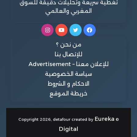
تغطية سريعة وتحليلات دقيقة للسوق
المغربي والعالمي
فيسبوك
تويتر
يوتيوب
انستقرام
من نحن ؟
للإتصال بنا
للإعلان معنا – Advertisement
سياسة الخصوصية
الاحكام و الشروط
خريطة الموقع
Eureka
© Copyright 2026, detafour created by
Digital