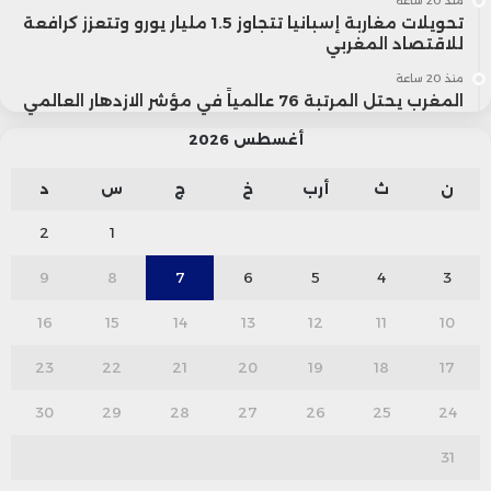
منذ 20 ساعة
تحويلات مغاربة إسبانيا تتجاوز 1.5 مليار يورو وتتعزز كرافعة
للاقتصاد المغربي
منذ 20 ساعة
المغرب يحتل المرتبة 76 عالمياً في مؤشر الازدهار العالمي
أغسطس 2026
ن
ث
أرب
خ
ج
س
د
2
1
9
8
7
6
5
4
3
16
15
14
13
12
11
10
23
22
21
20
19
18
17
30
29
28
27
26
25
24
31