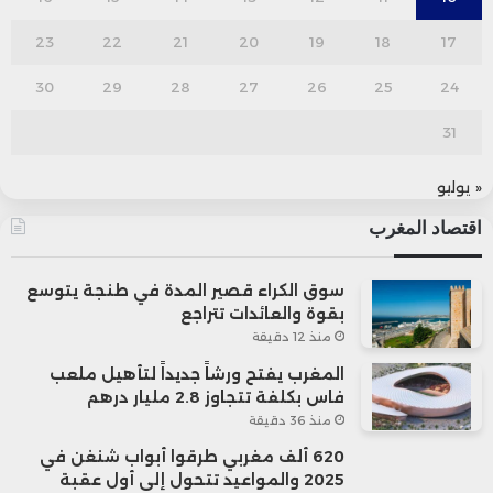
23
22
21
20
19
18
17
30
29
28
27
26
25
24
31
« يوليو
اقتصاد المغرب
سوق الكراء قصير المدة في طنجة يتوسع
بقوة والعائدات تتراجع
منذ 12 دقيقة
المغرب يفتح ورشاً جديداً لتأهيل ملعب
فاس بكلفة تتجاوز 2.8 مليار درهم
منذ 36 دقيقة
620 ألف مغربي طرقوا أبواب شنغن في
2025 والمواعيد تتحول إلى أول عقبة