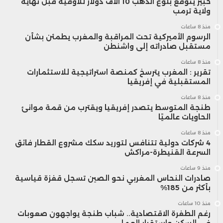
خبير يتوقع بلوغ الذهب 10 آلاف دولار للأوقية قبل نهاية
ولاية ترمب
منذ 8 ساعات
الرسوم الأميركية تحت المراقبة والمغرب يطمئن بشأن
مستقبل صادراته إلى واشنطن
منذ 8 ساعات
تقرير : المغرب يترسخ كمنصة استراتيجية للاستثمارات
المستقبلية في إفريقيا
منذ 8 ساعات
طنجة المتوسط يتصدر إفريقيا ويقترب من قمة موانئ
الحاويات عالميًا
منذ 8 ساعات
4 شركات دولية تتنافس لتوريد سكك مشروع القطار فائق
السرعة القنيطرة-مراكش
منذ 9 ساعات
صادرات النحاس المغربي نحو الصين تسجل قفزة قياسية
بأكثر من 185%
منذ 10 ساعات
رغم الطفرة الاقتصادية.. شباب طنجة يواجهون صعوبات
في السكن واستقرار العمل