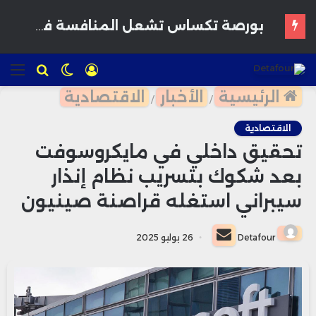
القمح يرتفع وسط مخاوف بشأن إمدادات البحر الأسود وتوقعات بمحاصيل أمريكية قوية
تسجيل
الوضع
للبحث
الق
الدخول
المظلم
الرئيسية
الأخبار
الاقتصادية
/
/
الاقتصادية
تحقيق داخلي في مايكروسوفت
بعد شكوك بتسريب نظام إنذار
سيبراني استغله قراصنة صينيون
أرسل
Detafour
26 يوليو 2025
بريدا
إلكترونيا