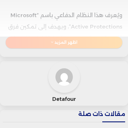
ويُعرف هذا النظام الدفاعي باسم “Microsoft
Active Protections”، ويهدف إلى تمكين فرق
الأمن السيبراني من معالجة الثغرات الأمنية
اظهر المزيد
قبل نشر تفاصيلها علناً، مما يمنح المؤسسات
وقتاً حرجاً لتعزيز دفاعاتها.
غير أن البرنامج بات الآن في دائرة المساءلة، بعد
سلسلة هجمات سيبرانية طالت أكثر من 400
Detafour
جهة بين حكومات وشركات عالمية، مستغلّة
مقالات ذات صلة
ثغرتين خطيرتين في برنامج “شيربوينت”، أحد
أكثر حلول مايكروسوفت استخداماً لمشاركة