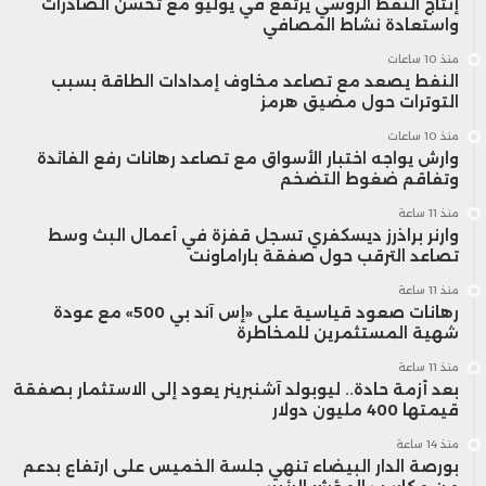
إنتاج النفط الروسي يرتفع في يوليو مع تحسن الصادرات
واستعادة نشاط المصافي
منذ 10 ساعات
النفط يصعد مع تصاعد مخاوف إمدادات الطاقة بسبب
التوترات حول مضيق هرمز
منذ 10 ساعات
وارش يواجه اختبار الأسواق مع تصاعد رهانات رفع الفائدة
وتفاقم ضغوط التضخم
منذ 11 ساعة
وارنر براذرز ديسكفري تسجل قفزة في أعمال البث وسط
تصاعد الترقب حول صفقة باراماونت
منذ 11 ساعة
رهانات صعود قياسية على «إس آند بي 500» مع عودة
شهية المستثمرين للمخاطرة
منذ 11 ساعة
بعد أزمة حادة.. ليوبولد آشنبرينر يعود إلى الاستثمار بصفقة
قيمتها 400 مليون دولار
منذ 14 ساعة
بورصة الدار البيضاء تنهي جلسة الخميس على ارتفاع بدعم