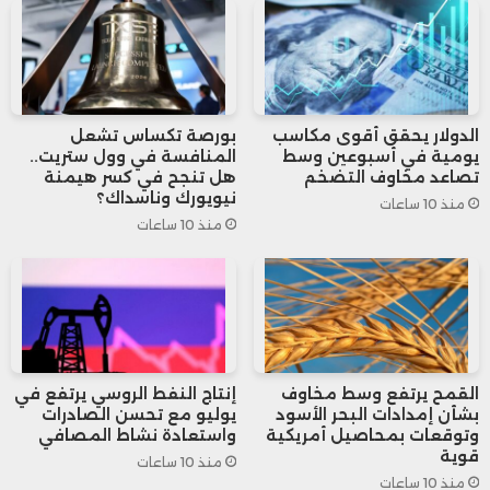
الملفات داخل المؤسسات.
ووفقاً للمصادر، طالت الهجمات جهات بارزة
الدولار يحقق أقوى مكاسب
بورصة تكساس تشعل
بينها الإدارة الوطنية للأمن النووي في الولايات
يومية في أسبوعين وسط
المنافسة في وول ستريت..
تصاعد مخاوف التضخم
هل تنجح في كسر هيمنة
المتحدة، ما أثار مخاوف واسعة بشأن مدى
نيويورك وناسداك؟
منذ 10 ساعات
منذ 10 ساعات
فعالية حماية المعلومات الحساسة في ظل
تزايد الأنشطة السيبرانية المدعومة من دول.
وتعمل مايكروسوفت حالياً على مراجعة
أنظمتها وبرمجياتها لتحديد ما إذا كان تسريب
القمح يرتفع وسط مخاوف
إنتاج النفط الروسي يرتفع في
بشأن إمدادات البحر الأسود
يوليو مع تحسن الصادرات
وتوقعات بمحاصيل أمريكية
واستعادة نشاط المصافي
داخلي أو اختراق خارجي هو من سرّب معلومات
قوية
منذ 10 ساعات
حول الثغرات قبل إصدار التحديثات الأمنية،
منذ 10 ساعات