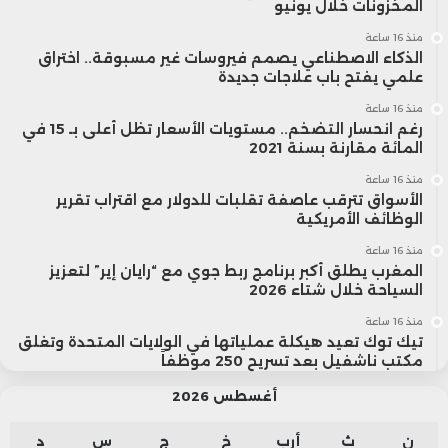
المخزونات خلال يونيو
منذ 16 ساعة
الذكاء الاصطناعي يصمم فيروسات غير مسبوقة.. اختراق
علمي يفتح باب علاجات جديدة
منذ 16 ساعة
رغم انحسار التضخم.. مستويات الأسعار تظل أعلى بـ 15 في
المائة مقارنة بسنة 2021
منذ 16 ساعة
الأسواق تترقب عاصفة تقلبات للدولار مع اقتراب تقرير
الوظائف الأمريكية
منذ 16 ساعة
المغرب يطلق أكبر برنامج ربط جوي مع “رايان إير” لتعزيز
السياحة خلال شتاء 2026
منذ 16 ساعة
تيك توك تعيد هيكلة عملياتها في الولايات المتحدة وتغلق
مكتب ناشفيل بعد تسريح 250 موظفاً
أغسطس 2026
ن
ث
أرب
خ
ج
س
د