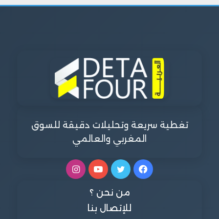
تغطية سريعة وتحليلات دقيقة للسوق
المغربي والعالمي
فيسبوك
تويتر
يوتيوب
انستقرام
من نحن ؟
للإتصال بنا