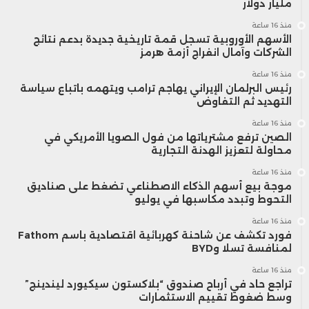
مليار دولار
منذ 16 ساعة
الأسهم الأوروبية تسجل قمة تاريخية جديدة بدعم نتائج
الشركات وآمال انفراج أزمة هرمز
منذ 16 ساعة
رئيس البرلمان الإيراني يهاجم ترامب ويتهمه باتباع سياسة
التهديد ثم التفاوض
منذ 16 ساعة
الصين ترفع مشترياتها من فول الصويا الأمريكي في
محاولة لتعزيز الهدنة التجارية
منذ 16 ساعة
موجة بيع أسهم الذكاء الاصطناعي تضغط على صناديق
التحوط وتبدد مكاسبها في يوليو
منذ 16 ساعة
فورد تكشف عن شاحنة كهربائية اقتصادية باسم Fathom
لمنافسة تسلا وBYD
منذ 16 ساعة
تراجع حاد في أرباح صندوق “بلاكستون سيكيورد ليندينج”
وسط ضغوط تقييم الاستثمارات