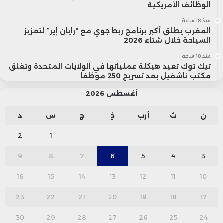
الوظائف الأمريكية
منذ 18 ساعة
المغرب يطلق أكبر برنامج ربط جوي مع “رايان إير” لتعزيز
السياحة خلال شتاء 2026
منذ 18 ساعة
تيك توك تعيد هيكلة عملياتها في الولايات المتحدة وتغلق
مكتب ناشفيل بعد تسريح 250 موظفاً
أغسطس 2026
ن
ث
أرب
خ
ج
س
د
2
1
9
8
7
6
5
4
3
16
15
14
13
12
11
10
23
22
21
20
19
18
17
30
29
28
27
26
25
24