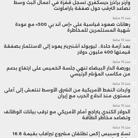
وارنر براذرز ديسكفري تسجل قفزة في أعمال البث وسط
تصاعد الترقب حول صفقة باراماونت
منذ 13 ساعة
رهانات صعود قياسية على «إس آند بي 500» مع عودة
شهية المستثمرين للمخاطرة
منذ 13 ساعة
بعد أزمة حادة.. ليوبولد آشنبرينر يعود إلى الاستثمار بصفقة
قيمتها 400 مليون دولار
منذ 15 ساعة
بورصة الدار البيضاء تنهي جلسة الخميس على ارتفاع بدعم
من مكاسب المؤشر الرئيسي
منذ 15 ساعة
واردات النفط الأمريكية من الشرق الأوسط تنتعش إلى أعلى
مستوى منذ اندلاع الحرب مع إيران
منذ 15 ساعة
الدولار الكندي يتراجع أمام الأمريكي مع ترقب بيانات الوظائف
وتصاعد مخاطر الطاقة
منذ 16 ساعة
تسلا وسبيس إكس تطلقان مشروع تيرافاب بقيمة 16.8