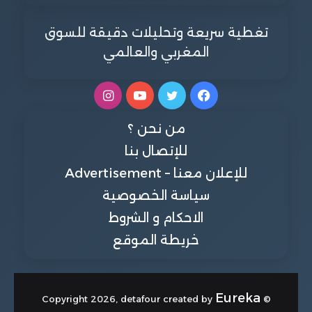
تغطية سريعة وتحليلات دقيقة للسوق
المغربي والعالمي
فيسبوك
تويتر
يوتيوب
انستقرام
من نحن ؟
للإتصال بنا
للإعلان معنا – Advertisement
سياسة الخصوصية
الاحكام و الشروط
خريطة الموقع
Eureka
© Copyright 2026, detafour created by