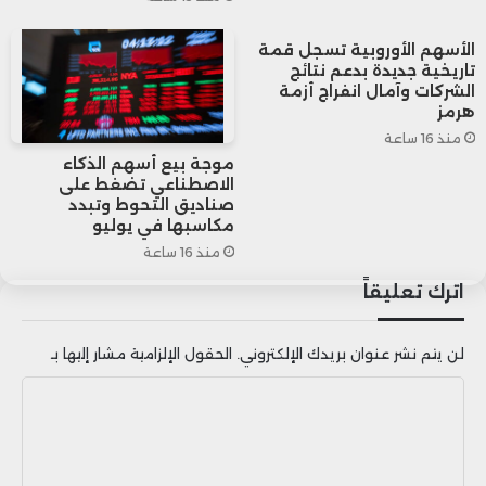
إس إس إي موروكو آل-ليكيد” صعودًا بنسبة
الأسهم الأوروبية تسجل قمة
تاريخية جديدة بدعم نتائج
0,43٪ ليغلق عند 16.547,37 نقطة.
الشركات وآمال انفراج أزمة
هرمز
منذ 16 ساعة
موجة بيع أسهم الذكاء
الاصطناعي تضغط على
صناديق التحوط وتبدد
مكاسبها في يوليو
منذ 16 ساعة
اترك تعليقاً
لن يتم نشر عنوان بريدك الإلكتروني.
الحقول الإلزامية مشار إليها بـ
ا
ل
ت