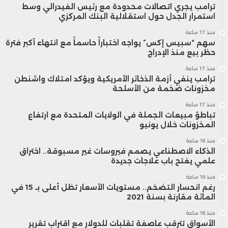
ترامب يجري اتصالات محدودة مع رئيس الفيدرالي وسط
استمرار الجدل حول استقلالية البنك المركزي
منذ 17 ساعة
سهم “سبيس إكس” يواجه اختباراً حاسماً مع انتهاء أكبر فترة
حظر بيع منذ الإدراج
منذ 17 ساعة
ترامب ينفي أزمة الذخائر الأمريكية ويؤكد امتلاك واشنطن
مخزونات ضخمة من الأسلحة
منذ 17 ساعة
تباطؤ مبيعات الجملة في الولايات المتحدة مع ارتفاع
المخزونات خلال يونيو
منذ 18 ساعة
الذكاء الاصطناعي يصمم فيروسات غير مسبوقة.. اختراق
علمي يفتح باب علاجات جديدة
منذ 18 ساعة
رغم انحسار التضخم.. مستويات الأسعار تظل أعلى بـ 15 في
المائة مقارنة بسنة 2021
منذ 18 ساعة
الأسواق تترقب عاصفة تقلبات للدولار مع اقتراب تقرير