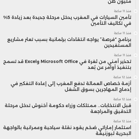
مليون طن
منذ 11 ساعة
تأمين السيارات في المغرب يدخل مرحلة جديدة بعد زيادة 5%
في تكاليف التأمين
منذ 11 ساعة
برنامج “فرصة” يواجه انتقادات برلمانية بسبب تعثر مشاريع
المستفيدين
منذ 11 ساعة
تحذير أمني من ثغرة في Microsoft Office وExcel قد تسمح
بتنفيذ أوامر عن بُعد
منذ 12 ساعة
أزمة خصاص العمالة تدفع المغرب إلى إعادة التفكير في
إدماج المهاجرين بسوق الشغل
منذ 12 ساعة
قبل الانتخابات.. ممتلكات وزراء حكومة أخنوش تدخل مرحلة
التدقيق والمراجعة
منذ 12 ساعة
استثمار إماراتي ضخم يقود نقلة سياحية وعمرانية بالواجهة
البحرية لبوزنيقة