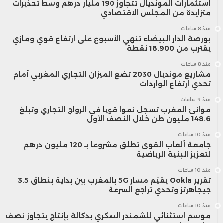
استثمارات المونديال تتجاوز 190 مليار درهم وسط تحذيرات
متزايدة من المجلس الاقتصادي
منذ 8 ساعات
بورصة الدار البيضاء تنهي الأسبوع على ارتفاع قوي ومازي
يقترب من 18.900 نقطة
منذ 8 ساعات
مشاريع مونديال 2030 تضع الميزان التجاري المغربي أمام
تحدي ارتفاع الواردات
منذ 9 ساعات
موانئ المغرب تسجل نمواً قوياً في الرواج التجاري وتبلغ
148.6 مليون طن خلال النصف الأول
منذ 10 ساعات
جامعة ألعاب القوى تطلق مشروعاً بـ 120 مليون درهم
لتعزيز البنية الرياضية
منذ 10 ساعات
تقرير Ookla يقيّم مسار 5G بالمغرب بين بداية بنطاق 3.5
جيجاهرتز وتحدي تراجع السرعة
منذ 10 ساعات
موسم استثنائي للشمندر السكري بدكالة بإنتاج يتجاوز نصف