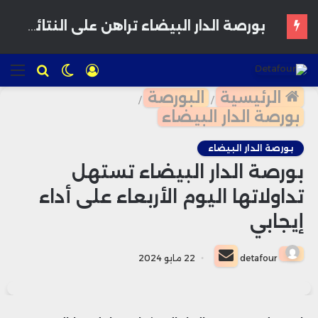
المغرب يدرس إقرار سن الرشد الرقمي لحماية القاصرين من مخاطر المنصات الاجتماعية
تسجيل
الوضع
للبحث
الق
الدخول
المظلم
الرئيسية
البورصة
/
/
بورصة الدار البيضاء
بورصة الدار البيضاء
بورصة الدار البيضاء تستهل
تداولاتها اليوم الأربعاء على أداء
إيجابي
أرسل
detafour
22 مايو 2024
بريدا
إلكترونيا