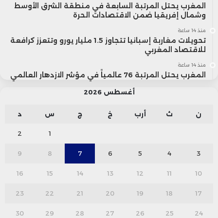
المغرب يحتل المرتبة السابعة في منطقة الشرق الأوسط
وشمال إفريقيا ضمن الاقتصادات الحرة
منذ 14 ساعة
تحويلات مغاربة إسبانيا تتجاوز 1.5 مليار يورو وتتعزز كرافعة
للاقتصاد المغربي
منذ 14 ساعة
المغرب يحتل المرتبة 76 عالمياً في مؤشر الازدهار العالمي
أغسطس 2026
ن
ث
أرب
خ
ج
س
د
2
1
9
8
7
6
5
4
3
16
15
14
13
12
11
10
23
22
21
20
19
18
17
30
29
28
27
26
25
24