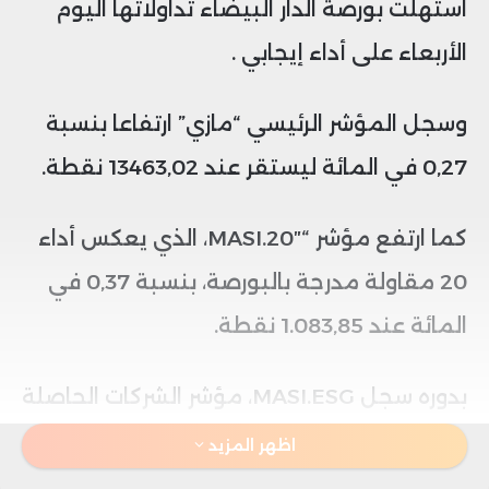
استهلت بورصة الدار البيضاء تداولاتها اليوم
الأربعاء على أداء إيجابي .
وسجل المؤشر الرئيسي “مازي” ارتفاعا بنسبة
0,27 في المائة ليستقر عند 13463,02 نقطة.
كما ارتفع مؤشر “MASI.20″، الذي يعكس أداء
20 مقاولة مدرجة بالبورصة، بنسبة 0,37 في
المائة عند 1.083,85 نقطة.
بدوره سجل MASI.ESG، مؤشر الشركات الحاصلة
على أفضل تصنيف ESG، ارتفاع بنسبة 0,40
اظهر المزيد
في المائة إلى 975 نقطة.