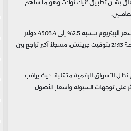
تفاق بشأن تطبيق “تيك توك”، وهو ما ساهم
عاملين.
و على صعيد العملات الرقمية، انخفض سعر الإيثريوم بنسبة 2.5% إلى 4503.4 دولار
على منصة كوين ماركت كاب بحلول الساعة 21:13 بتوقيت جرينتش، مسجلاً أكبر تراجع بين
ن تظل الأسواق الرقمية متقلبة، حيث يراقب
 على توجهات السيولة وأسعار الأصول