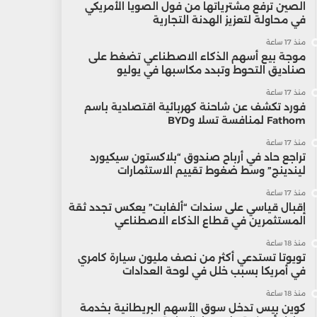
الصين ترفع مشترياتها من فول الصويا الأمريكي
في محاولة لتعزيز الهدنة التجارية
منذ 17 ساعة
موجة بيع أسهم الذكاء الاصطناعي تضغط على
صناديق التحوط وتبدد مكاسبها في يوليو
منذ 17 ساعة
فورد تكشف عن شاحنة كهربائية اقتصادية باسم
Fathom لمنافسة تسلا وBYD
منذ 17 ساعة
تراجع حاد في أرباح صندوق “بلاكستون سيكيورد
ليندينج” وسط ضغوط تقييم الاستثمارات
منذ 17 ساعة
إقبال قياسي على سندات “ألفابت” يعكس تجدد ثقة
المستثمرين في قطاع الذكاء الاصطناعي
منذ 18 ساعة
تويوتا تستدعي أكثر من نصف مليون سيارة كامري
في أمريكا بسبب خلل في لوحة العدادات
منذ 18 ساعة
كوين بيس تدخل سوق الأسهم البريطانية بخدمة