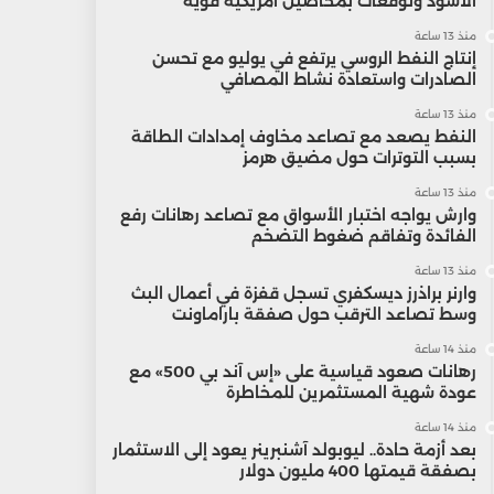
الأسود وتوقعات بمحاصيل أمريكية قوية
منذ 13 ساعة
إنتاج النفط الروسي يرتفع في يوليو مع تحسن
الصادرات واستعادة نشاط المصافي
منذ 13 ساعة
النفط يصعد مع تصاعد مخاوف إمدادات الطاقة
بسبب التوترات حول مضيق هرمز
منذ 13 ساعة
وارش يواجه اختبار الأسواق مع تصاعد رهانات رفع
الفائدة وتفاقم ضغوط التضخم
منذ 13 ساعة
وارنر براذرز ديسكفري تسجل قفزة في أعمال البث
وسط تصاعد الترقب حول صفقة باراماونت
منذ 14 ساعة
رهانات صعود قياسية على «إس آند بي 500» مع
عودة شهية المستثمرين للمخاطرة
منذ 14 ساعة
بعد أزمة حادة.. ليوبولد آشنبرينر يعود إلى الاستثمار
بصفقة قيمتها 400 مليون دولار