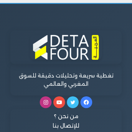
تغطية سريعة وتحليلات دقيقة للسوق
المغربي والعالمي
فيسبوك
تويتر
يوتيوب
انستقرام
من نحن ؟
للإتصال بنا