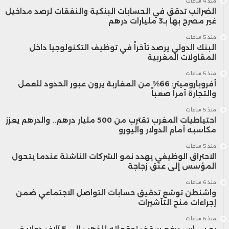
منذ 4 ساعات
الضرائب تدقق في الحسابات البنكية والنفقات لرصد مداخيل
غير مصرح بها بـ3 مليارات درهم
منذ 5 ساعات
البنك الدولي يرصد تأخراً في توظيف التكنولوجيا داخل
المقاولات المغربية
منذ 5 ساعات
أفروباروميتر: 66% من المغاربة يرون عبور الحدود للعمل
والتجارة أمراً صعباً
منذ 5 ساعات
احتياطيات المغرب تقترب من 500 مليار درهم.. والدرهم يعزز
مكاسبه أمام الدولار واليورو
منذ 5 ساعات
الاحتراق الوظيفي يهدد نمو الشركات الناشئة عندما يتحول
المؤسس إلى عنق زجاجة
منذ 6 ساعات
واشنطن توسّع تدقيق حسابات التواصل الاجتماعي ضمن
إجراءات منح التأشيرات
منذ 6 ساعات
يو بي إس يرفع سقف توقعاته للذهب إلى 5 آلاف دولار في