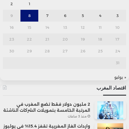
2
1
9
8
7
6
5
4
3
16
15
14
13
12
11
10
23
22
21
20
19
18
17
30
29
28
27
26
25
24
31
« يوليو
اقتصاد المغرب
2 مليون دولار فقط تضع المغرب في
المرتبة الخامسة بتمويلات الشركات الناشئة
منذ 3 ساعات
واردات الغاز المغربية تقفز 15.4% في يوليوز