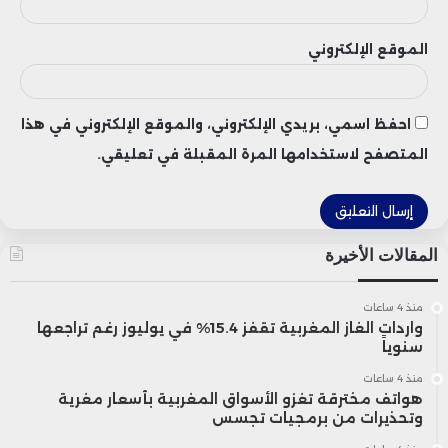
الموقع الإلكتروني
شدد المجلس الإقليمي للسياحة على
ضرورة تحسين الربط الوطني والدولي لمدينة
احفظ اسمي، بريدي الإلكتروني، والموقع الإلكتروني في هذا
الصويرة عبر الطرق والجو والسكك الحديدية،
المتصفح لاستخدامها المرة المقبلة في تعليقي.
بهدف تعزيز الزخم الاستثنائي الذي تشهده
المدينة.
المقالات الأخيرة
منذ 4 ساعات
واردات الغاز المغربية تقفز 15.4% في يوليوز رغم تراجعها
سنوياً
منذ 4 ساعات
هواتف مخترقة تغزو الأسواق المغربية بأسعار مغرية
وتحذيرات من برمجيات تجسس