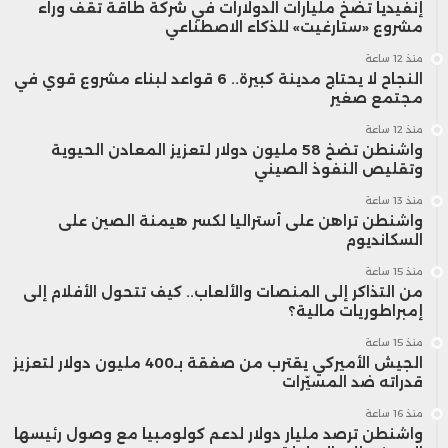
إنفيديا تضخ مليارات الدولارات في شركة طاقة تقف وراء
مشروع «ستارغيت» للذكاء الاصطناعي
منذ 12 ساعة
النجاح لا يحتاج مدينة كبيرة.. 6 قواعد لبناء مشروع قوي في
مجتمع صغير
منذ 12 ساعة
واشنطن تضخ 58 مليون دولار لتعزيز المعادن الحيوية
وتقليص النفوذ الصيني
منذ 13 ساعة
واشنطن تراهن على أستراليا لكسر هيمنة الصين على
السكانديوم
منذ 15 ساعة
من التذاكر إلى المنصات والألعاب.. كيف تتحول الأفلام إلى
إمبراطوريات مالية؟
منذ 15 ساعة
الجيش الأميركي يقترب من صفقة بـ400 مليون دولار لتعزيز
قدراته ضد المسيّرات
منذ 16 ساعة
واشنطن ترصد مليار دولار لدعم كولومبيا مع وصول رئيسها