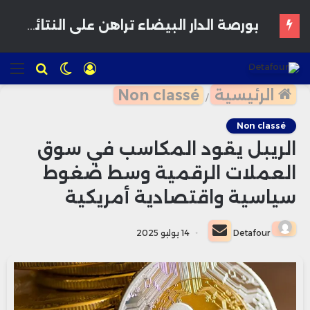
بورصة الدار البيضاء تراهن على النتائج النصف سنوية لاستعادة زخم المستثمرين
تسجيل
الوضع
للبحث
الق
الدخول
المظلم
الرئيسية
Non classé
/
Non classé
الريبل يقود المكاسب في سوق
العملات الرقمية وسط ضغوط
سياسية واقتصادية أمريكية
أرسل
Detafour
14 يوليو 2025
بريدا
إلكترونيا