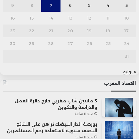
9
8
7
6
5
4
3
16
15
14
13
12
11
10
23
22
21
20
19
18
17
30
29
28
27
26
25
24
31
« يوليو
اقتصاد المغرب
3 ملايين شاب مغربي خارج دائرة العمل
والدراسة والتكوين
منذ 11 ساعة
بورصة الدار البيضاء تراهن على النتائج
النصف سنوية لاستعادة زخم المستثمرين
منذ 11 ساعة