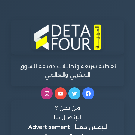
تغطية سريعة وتحليلات دقيقة للسوق
المغربي والعالمي
فيسبوك
تويتر
يوتيوب
انستقرام
من نحن ؟
للإتصال بنا
للإعلان معنا – Advertisement