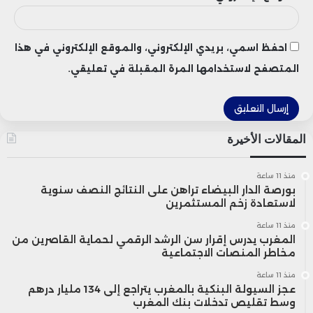
وتنتظر الأسواق صدور بيانات التضخم في
الولايات المتحدة خلال هذا الأسبوع، والتي
احفظ اسمي، بريدي الإلكتروني، والموقع الإلكتروني في هذا
ستقدم مؤشرات مهمة حول مدى تأثير الحرب
المتصفح لاستخدامها المرة المقبلة في تعليقي.
التجارية وتصريحات ترامب على المستهلكين
والأسعار.
المقالات الأخيرة
في ظل هذا المشهد العالمي المتشابك بين
منذ 11 ساعة
بورصة الدار البيضاء تراهن على النتائج النصف سنوية
التوترات السياسية والضغوط النقدية، يواصل
لاستعادة زخم المستثمرين
سوق العملات الرقمية جذب المستثمرين،
منذ 11 ساعة
المغرب يدرس إقرار سن الرشد الرقمي لحماية القاصرين من
حيث يشهد تنقلًا في السيولة بين العملات
مخاطر المنصات الاجتماعية
منذ 11 ساعة
الكبرى والعملات البديلة مثل الريبل، مما
عجز السيولة البنكية بالمغرب يتراجع إلى 134 مليار درهم
وسط تقليص تدخلات بنك المغرب
يدفع البعض للتكهن باستمرار موجة التقلبات