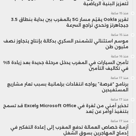
لتعزيز البنية الرياضية
منذ 15 ساعة
تقرير Ookla يقيّم مسار 5G بالمغرب بين بداية بنطاق 3.5
جيجاهرتز وتحدي تراجع السرعة
منذ 15 ساعة
موسم استثنائي للشمندر السكري بدكالة بإنتاج يتجاوز نصف
مليون طن
منذ 16 ساعة
تأمين السيارات في المغرب يدخل مرحلة جديدة بعد زيادة 5%
في تكاليف التأمين
منذ 17 ساعة
برنامج “فرصة” يواجه انتقادات برلمانية بسبب تعثر مشاريع
المستفيدين
منذ 17 ساعة
تحذير أمني من ثغرة في Microsoft Office وExcel قد تسمح
بتنفيذ أوامر عن بُعد
منذ 17 ساعة
أزمة خصاص العمالة تدفع المغرب إلى إعادة التفكير في
إدماج المهاجرين بسوق الشغل