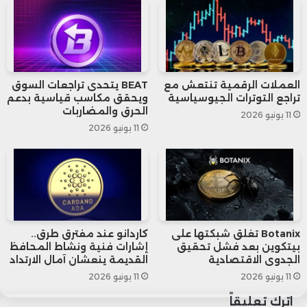
أما الإيثريوم، فقد تراجع بشكل طفيف
بنسبة 0.2% ليستقر عند 2996.6 دولار،
في إشارة إلى عمليات تصحيح واسعة
العملات الرقمية تنتعش مع
BEAT يتحدى تراجعات السوق
النطاق بعد الارتفاعات القوية الأخيرة.
تراجع التوترات الجيوسياسية
ويحقق مكاسب قياسية بدعم
الحرق والمضاربات
11 يونيو 2026
11 يونيو 2026
في سياق متصل، تصاعدت التوترات التجارية
مجددًا بعدما أعلن الرئيس الأمريكي دونالد
ترامب عن فرض رسوم جمركية بنسبة 30%
على واردات من الاتحاد الأوروبي والمكسيك
Botanix تغلق شبكتها على
كاردانو عند مفترق طرق..
بدءًا من أول أغسطس، ما أثار مخاوف الأسواق
بيتكوين بعد فشل تحقيق
إشارات فنية ونشاط المحافظ
الجدوى الاقتصادية
القديمة ينعشان آمال الارتداد
العالمية من دخول مرحلة جديدة من الحمائية
11 يونيو 2026
11 يونيو 2026
التجارية.
اترك تعليقاً