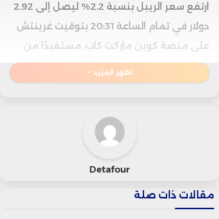
ارتفع سعر الريبل بنسبة 2.2% ليصل إلى 2.92
دولار في تمام الساعة 20:31 بتوقيت غرينتش
على منصة كوين ماركت كاب، مستفيدًا من
التحركات الإيجابية في السوق الرقمي بشكل
اظهر المزيد
عام، في حين شهدت عملات رئيسية أخرى
تقلبات حادة.
البيتكوين، بعد أن اخترق مستوى 123
ألف دولار في وقت سابق من الجلسة،
Detafour
قلص مكاسبه ليصعد بنسبة 0.2%
مقالات ذات صلة
فقط ويستقر عند 119.8 ألف دولار.