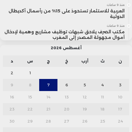
منذ 9 ساعات
العربية للاستثمار تستحوذ على 15% من رأسمال أكديطال
الدولية
منذ 9 ساعات
مكتب الصرف يلاحق شبهات توظيف مشاريع وهمية لإدخال
أموال مجهولة المصدر إلى المغرب
أغسطس 2026
ن
ث
أرب
خ
ج
س
د
2
1
9
8
7
6
5
4
3
16
15
14
13
12
11
10
23
22
21
20
19
18
17
30
29
28
27
26
25
24