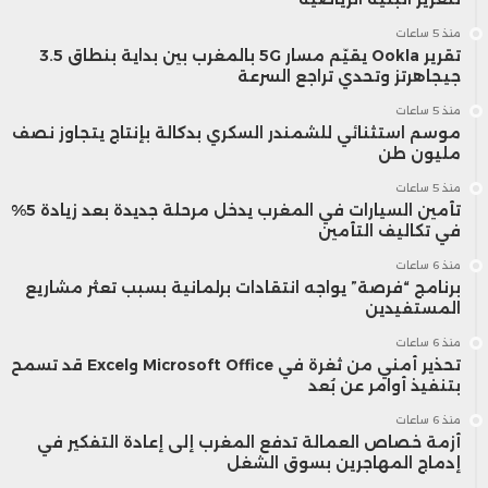
منذ 5 ساعات
تقرير Ookla يقيّم مسار 5G بالمغرب بين بداية بنطاق 3.5
جيجاهرتز وتحدي تراجع السرعة
منذ 5 ساعات
موسم استثنائي للشمندر السكري بدكالة بإنتاج يتجاوز نصف
مليون طن
منذ 5 ساعات
تأمين السيارات في المغرب يدخل مرحلة جديدة بعد زيادة 5%
في تكاليف التأمين
منذ 6 ساعات
برنامج “فرصة” يواجه انتقادات برلمانية بسبب تعثر مشاريع
المستفيدين
منذ 6 ساعات
تحذير أمني من ثغرة في Microsoft Office وExcel قد تسمح
بتنفيذ أوامر عن بُعد
منذ 6 ساعات
أزمة خصاص العمالة تدفع المغرب إلى إعادة التفكير في
إدماج المهاجرين بسوق الشغل