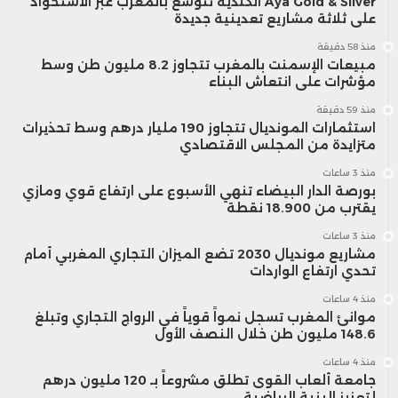
Aya Gold & Silver الكندية تتوسع بالمغرب عبر الاستحواذ
على ثلاثة مشاريع تعدينية جديدة
منذ 58 دقيقة
مبيعات الإسمنت بالمغرب تتجاوز 8.2 مليون طن وسط
مؤشرات على انتعاش البناء
منذ 59 دقيقة
استثمارات المونديال تتجاوز 190 مليار درهم وسط تحذيرات
متزايدة من المجلس الاقتصادي
منذ 3 ساعات
بورصة الدار البيضاء تنهي الأسبوع على ارتفاع قوي ومازي
يقترب من 18.900 نقطة
منذ 3 ساعات
مشاريع مونديال 2030 تضع الميزان التجاري المغربي أمام
تحدي ارتفاع الواردات
منذ 4 ساعات
موانئ المغرب تسجل نمواً قوياً في الرواج التجاري وتبلغ
148.6 مليون طن خلال النصف الأول
منذ 4 ساعات
جامعة ألعاب القوى تطلق مشروعاً بـ 120 مليون درهم
لتعزيز البنية الرياضية