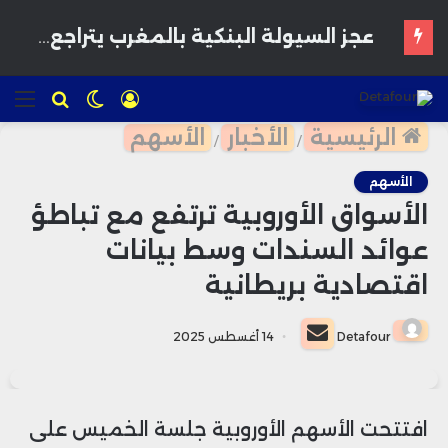
تسجيل
الوضع
للبحث
الق
الدخول
المظلم
الرئيسية
الأخبار
الأسهم
/
/
الأسهم
الأسواق الأوروبية ترتفع مع تباطؤ
عوائد السندات وسط بيانات
اقتصادية بريطانية
أرسل
Detafour
14 أغسطس 2025
بريدا
إلكترونيا
افتتحت الأسهم الأوروبية جلسة الخميس على