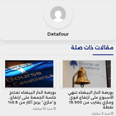
وعلى المستوى الوطني، انخفض مؤشر
“فوتسي 100” البريطاني بنسبة 0.15% ليصل
إلى 9149 نقطة، بينما صعد مؤشر “داكس”
Detafour
الألماني بنسبة 0.3% إلى 24,253 نقطة، وزاد
مقالات ذات صلة
مؤشر “كاك 40” الفرنسي بنسبة 0.35% ليبلغ
7,831 نقطة.
وأظهرت البيانات الأولية الصادرة عن مكتب
الإحصاءات الوطنية البريطاني نمو الاقتصاد
بورصة الدار البيضاء تنهي
بورصة الدار البيضاء تفتتح
البريطاني بنسبة 0.3% في الربع الثاني، متجاوزًا
الأسبوع على ارتفاع قوي
جلسة الجمعة على ارتفاع..
ومازي يقترب من 18.900
و”مازي” يربح أكثر من 0.8%
التوقعات التي أشارت إلى نمو محدود بنسبة
نقطة
منذ 10 ساعات
منذ 3 ساعات