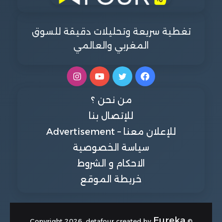
تغطية سريعة وتحليلات دقيقة للسوق
المغربي والعالمي
فيسبوك
تويتر
يوتيوب
انستقرام
من نحن ؟
للإتصال بنا
للإعلان معنا – Advertisement
سياسة الخصوصية
الاحكام و الشروط
خريطة الموقع
Eureka
© Copyright 2026, detafour created by